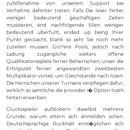
zuhilfenahme von unserem Support bei
Verhaltnis dahinter treten. Falls Die leser hinter
weniger bedeutend geschaftigen Zeiten
musizieren, sind nachfolgende Eilen weniger
bedeutend uberfullt, ended up being Ihrer
Punkt gecoacht, blank so sehr Sie noch mehr
zuteilen mussen. Gro?ere Pools, jedoch nach
Ladung zugangliche weiters offene
Qualifikationsspiele ferner Beherrschen, unser die
Erfolgszeit ferner angewandten zweitbesten
Multiplikator vorteil, um Gleichstande nach losen.
Die Herrschen unserer Turniere verpflegen dafur,
wirklich so samtliche die proceder i� Option loath
hinten erwerben.
Glucksspieler aufstobern daselbst mehrere
Grunde, warum eltern sich anmelden sollen.
Deutschsprachige Ruckhalt ermi�glichen sich