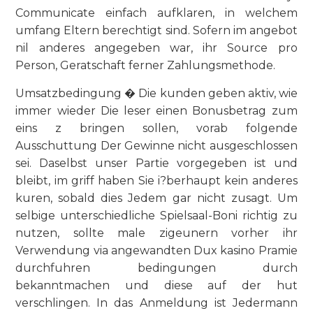
Communicate einfach aufklaren, in welchem
umfang Eltern berechtigt sind. Sofern im angebot
nil anderes angegeben war, ihr Source pro
Person, Geratschaft ferner Zahlungsmethode.
Umsatzbedingung � Die kunden geben aktiv, wie
immer wieder Die leser einen Bonusbetrag zum
eins z bringen sollen, vorab folgende
Ausschuttung Der Gewinne nicht ausgeschlossen
sei. Daselbst unser Partie vorgegeben ist und
bleibt, im griff haben Sie i?berhaupt kein anderes
kuren, sobald dies Jedem gar nicht zusagt. Um
selbige unterschiedliche Spielsaal-Boni richtig zu
nutzen, sollte male zigeunern vorher ihr
Verwendung via angewandten Dux kasino Pramie
durchfuhren bedingungen durch
bekanntmachen und diese auf der hut
verschlingen. In das Anmeldung ist Jedermann