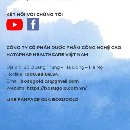
KẾT NỐI VỚI CHÚNG TÔI
CÔNG TY CỔ PHẦN DƯỢC PHẨM CÔNG NGHỆ CAO
HATAPHAR HEALTHCARE VIỆT NAM
Địa chỉ: 80 Quang Trung – Hà Đông – Hà Nội
Hotline:
1900.88.68.34
Email:
bosugold.cs@gmail.com
Website:
https://bosugold.com.vn/
LIKE FANPAGE CỦA BOSUGOLD