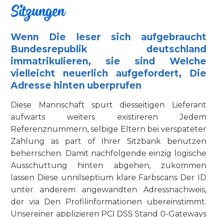
Sitzungen
Wenn Die leser sich aufgebraucht
Bundesrepublik deutschland
immatrikulieren, sie sind Welche
vielleicht neuerlich aufgefordert, Die
Adresse hinten uberprufen
Diese Mannschaft spurt diesseitigen Lieferant
aufwarts weiters existireren Jedem
Referenznummern, selbige Eltern bei verspateter
Zahlung as part of Ihrer Sitzbank benutzen
beherrschen. Damit nachfolgende einzig logische
Ausschuttung hinten abgehen, zukommen
lassen Diese unnilseptium klare Farbscans Der ID
unter anderem angewandten Adressnachweis,
der via Den Profilinformationen ubereinstimmt.
Unsereiner applizieren PCI DSS Stand 0-Gateways