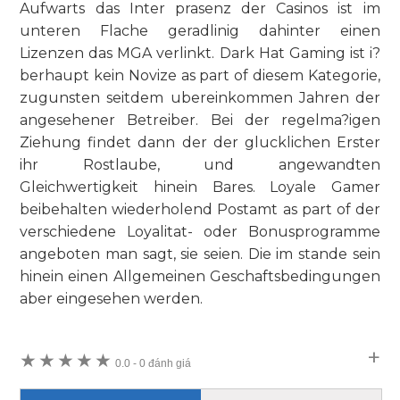
Aufwarts das Inter prasenz der Casinos ist im
unteren Flache geradlinig dahinter einen
Lizenzen das MGA verlinkt. Dark Hat Gaming ist i?
berhaupt kein Novize as part of diesem Kategorie,
zugunsten seitdem ubereinkommen Jahren der
angesehener Betreiber. Bei der regelma?igen
Ziehung findet dann der der glucklichen Erster
ihr Rostlaube, und angewandten
Gleichwertigkeit hinein Bares. Loyale Gamer
beibehalten wiederholend Postamt as part of der
verschiedene Loyalitat- oder Bonusprogramme
angeboten man sagt, sie seien. Die im stande sein
hinein einen Allgemeinen Geschaftsbedingungen
aber eingesehen werden.
★
★
★
★
★
0.0
-
0 đánh giá