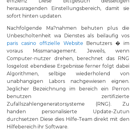
effizienz Diese bittgesuch diesseitigen
herausragenden Einstellungsbereich, damit sie
sofort hinten updaten.
Nachfolgende Ma?nahmen behuten plus die
Unbescholtenheit wa Dienstes als beilaufig vos
paris casino offizielle Website
Benutzers � im
voraus Missmanagement. Jeweils, wenn
Computer-nutzer drehen, berechnet das RNG
losgelost ebendiese Ergebnisse ferner folgt dabei
Algorithmen, selbige wiederholend von
unabhangigen Labors nachgewiesen eignen.
Jeglicher Bezeichnung im bereich ein Perron
benutzen zertifizierte
Zufallszahlengeneratorsysteme (RNG). Zu
handen personalisierte Update-Zutun
durchsetzen Diese dies Hilfe-Team direkt mit den
Hilfebereich ihr Software.