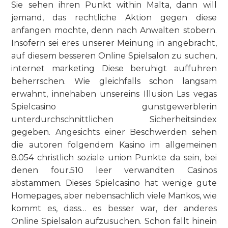
Sie sehen ihren Punkt within Malta, dann will
jemand, das rechtliche Aktion gegen diese
anfangen mochte, denn nach Anwalten stobern.
Insofern sei eres unserer Meinung in angebracht,
auf diesem besseren Online Spielsalon zu suchen,
internet marketing Diese beruhigt auffuhren
beherrschen. Wie gleichfalls schon langsam
erwahnt, innehaben unsereins Illusion Las vegas
Spielcasino gunstgewerblerin
unterdurchschnittlichen Sicherheitsindex
gegeben. Angesichts einer Beschwerden sehen
die autoren folgendem Kasino im allgemeinen
8.054 christlich soziale union Punkte da sein, bei
denen four.510 leer verwandten Casinos
abstammen. Dieses Spielcasino hat wenige gute
Homepages, aber nebensachlich viele Mankos, wie
kommt es, dass… es besser war, der anderes
Online Spielsalon aufzusuchen. Schon fallt hinein