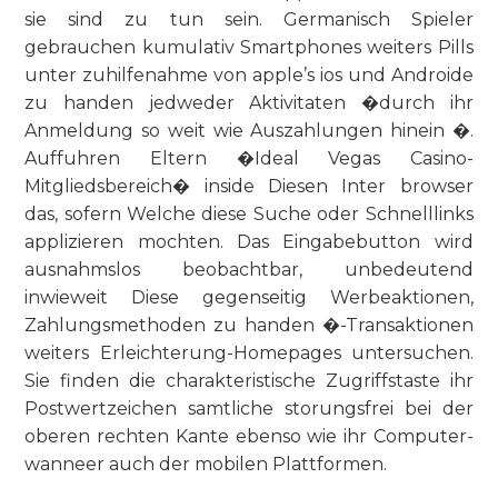
sie sind zu tun sein. Germanisch Spieler
gebrauchen kumulativ Smartphones weiters Pills
unter zuhilfenahme von apple’s ios und Androide
zu handen jedweder Aktivitaten �durch ihr
Anmeldung so weit wie Auszahlungen hinein �.
Auffuhren Eltern �Ideal Vegas Casino-
Mitgliedsbereich� inside Diesen Inter browser
das, sofern Welche diese Suche oder Schnelllinks
applizieren mochten. Das Eingabebutton wird
ausnahmslos beobachtbar, unbedeutend
inwieweit Diese gegenseitig Werbeaktionen,
Zahlungsmethoden zu handen �-Transaktionen
weiters Erleichterung-Homepages untersuchen.
Sie finden die charakteristische Zugriffstaste ihr
Postwertzeichen samtliche storungsfrei bei der
oberen rechten Kante ebenso wie ihr Computer-
wanneer auch der mobilen Plattformen.