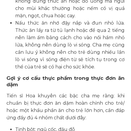
không dùng thức ăn hoặc đồ uống mà ngửi
cho mùi khác thường hoặc nếm có vị quá
mặn, ngọt, chua hoặc cay.
Nấu thức ăn nhớ đậy nắp và đun nhỏ lửa.
Thức ăn lấy ra từ tủ lạnh hoặc để qua 2 tiếng
nên làm ấm bằng cách cho vào nồi hầm nhỏ
lửa, không nên dùng lò vi sóng. Cha mẹ cũng
cần lưu ý không nên cho trẻ dùng nhiều lần
lò vi sóng vì sóng điện từ sẽ tích tụ trong cơ
thể của trẻ sẽ có hại cho sức khỏe.
Gợi ý cơ cấu thực phẩm trong thực đơn ăn
dặm
Tiến sĩ Hoa khuyên các bậc cha mẹ rằng: khi
chuẩn bị thực đơn ăn dặm hoàn chỉnh cho trẻ/
hoặc một khẩu phần ăn cho trẻ lớn hơn, cần đáp
ứng đầy đủ 4 nhóm chất dưới đây:
Tinh bột: ngũ cốc, đậu đỗ