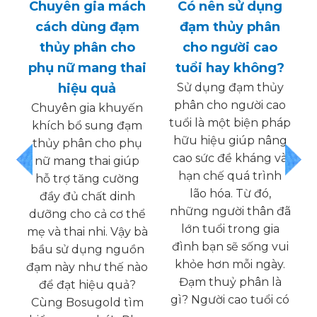
Chuyên gia mách
Có nên sử dụng
cách dùng đạm
đạm thủy phân
thủy phân cho
cho người cao
o
phụ nữ mang thai
tuổi hay không?
hiệu quả
Sử dụng đạm thủy
phân cho người cao
Chuyên gia khuyến
n
tuổi là một biện pháp
khích bổ sung đạm
,
hữu hiệu giúp nâng
thủy phân cho phụ
y
cao sức đề kháng và
nữ mang thai giúp
hạn chế quá trình
hỗ trợ tăng cường
lão hóa. Từ đó,
đầy đủ chất dinh
y
những người thân đã
dưỡng cho cả cơ thể
ì
lớn tuổi trong gia
mẹ và thai nhi. Vậy bà
đình bạn sẽ sống vui
bầu sử dụng nguồn
khỏe hơn mỗi ngày.
đạm này như thế nào
o
Đạm thuỷ phân là
để đạt hiệu quả?
gì? Người cao tuổi có
Cùng Bosugold tìm