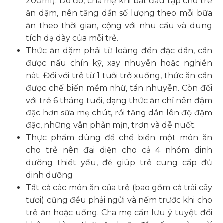
200ml). Do đó, cha mẹ khi bắt đầu tập cho trẻ
ăn dặm, nên tăng dần số lượng theo mỗi bữa
ăn theo thời gian, cộng với nhu cầu và dung
tích dạ dày của mỗi trẻ.
Thức ăn dặm phải từ loãng đến đặc dần, cần
được nấu chín kỹ, xay nhuyễn hoặc nghiền
nát. Đối với trẻ từ 1 tuổi trở xuống, thức ăn cần
được chế biến mềm nhừ, tán nhuyễn. Còn đối
với trẻ 6 tháng tuổi, dạng thức ăn chỉ nên đậm
đặc hơn sữa mẹ chút, rồi tăng dần lên độ đậm
đặc, những vẫn phản mịn, trơn và dễ nuốt.
Thực phẩm dùng để chế biến một món ăn
cho trẻ nên đại diện cho cả 4 nhóm dinh
dưỡng thiết yếu, để giúp trẻ cung cấp đủ
dinh dưỡng
Tất cả các món ăn của trẻ (bao gồm cả trái cây
tươi) cũng đều phải ngửi và nếm trước khi cho
trẻ ăn hoặc uống. Cha mẹ cần lưu ý tuyệt đối