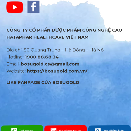
CÔNG TY CỔ PHẦN DƯỢC PHẨM CÔNG NGHỆ CAO
HATAPHAR HEALTHCARE VIỆT NAM
Địa chỉ: 80 Quang Trung – Hà Đông – Hà Nội
Hotline:
1900.88.68.34
Email:
bosugold.cs@gmail.com
Website:
https://bosugold.com.vn/
LIKE FANPAGE CỦA BOSUGOLD
Đặt hàng ngay
Tìm điểm bán
Gọi ngay