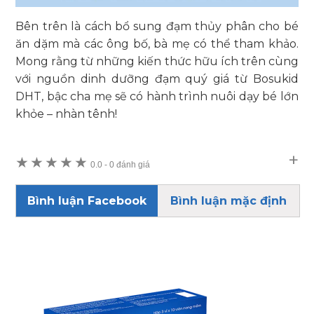
Bên trên là cách bổ sung đạm thủy phân cho bé
ăn dặm mà các ông bố, bà mẹ có thể tham khảo.
Mong rằng từ những kiến thức hữu ích trên cùng
với nguồn dinh dưỡng đạm quý giá từ Bosukid
DHT, bậc cha mẹ sẽ có hành trình nuôi dạy bé lớn
khỏe – nhàn tênh!
★
★
★
★
★
0.0
-
0 đánh giá
Bình luận Facebook
Bình luận mặc định