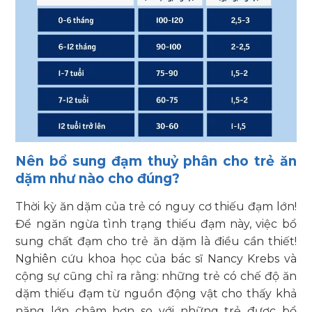
Nên bổ sung đạm thuỷ phân cho trẻ ăn
dặm như nào cho đúng?
Thời kỳ ăn dặm của trẻ có nguy cơ thiếu đạm lớn!
Để ngăn ngừa tình trạng thiếu đạm này, việc bổ
sung chất đạm cho trẻ ăn dặm là điều cần thiết!
Nghiên cứu khoa học của bác sĩ Nancy Krebs và
cộng sự cũng chỉ ra rằng: những trẻ có chế độ ăn
dặm thiếu đạm từ nguồn động vật cho thấy khả
năng lớn chậm hơn so với những trẻ được bổ