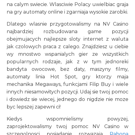
na calym swiecie. Wlasciwie Polacy uwielbiac graja
na gry automaty online i zgarniaja wysokie zarobki.
Dlatego wlasnie przygotowalismy na NV Casino
najbardziej rozbudowana game pozycji
obejmujacych najlepsze sloty internet z waluta
jak czolowych praca z calego. Znajdziesz u ciebie
wy mnostwo wspanialych gier ze wszystkich
popularnych rodzaje, jak z w tym jednoreki
bandyta owocowe, bez daty, maszyny filmy,
automaty linia Hot Spot, gry ktorzy maja
mechanika Megaways, funkcjami Filip Buy i wiele
innych niesamowitych pozycji. Udaj sie twoj pomoc
i dowiedz sie wiecej, jednego do nigdzie nie moze
byc lepszej zapewni ci!
Kiedys wspomnielismy powyzej,
zaprojektowalismy twoj pomoc NV Casino w
szczegolnosci posiadanie rozwazaja
Rabona