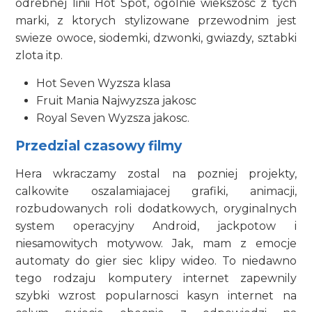
odrebnej linii Hot Spot, ogolnie wiekszosc z tych
marki, z ktorych stylizowane przewodnim jest
swieze owoce, siodemki, dzwonki, gwiazdy, sztabki
zlota itp.
Hot Seven Wyzsza klasa
Fruit Mania Najwyzsza jakosc
Royal Seven Wyzsza jakosc.
Przedzial czasowy filmy
Hera wkraczamy zostal na pozniej projekty,
calkowite oszalamiajacej grafiki, animacji,
rozbudowanych roli dodatkowych, oryginalnych
system operacyjny Android, jackpotow i
niesamowitych motywow. Jak, mam z emocje
automaty do gier siec klipy wideo. To niedawno
tego rodzaju komputery internet zapewnily
szybki wzrost popularnosci kasyn internet na