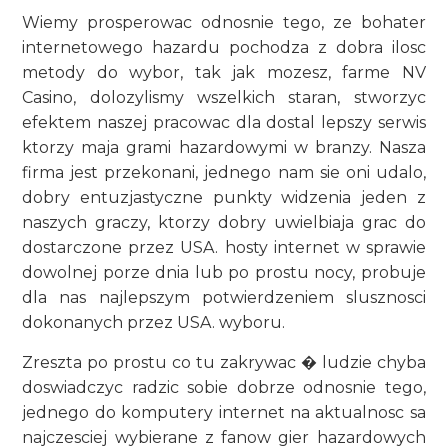
Wiemy prosperowac odnosnie tego, ze bohater
internetowego hazardu pochodza z dobra ilosc
metody do wybor, tak jak mozesz, farme NV
Casino, dolozylismy wszelkich staran, stworzyc
efektem naszej pracowac dla dostal lepszy serwis
ktorzy maja grami hazardowymi w branzy. Nasza
firma jest przekonani, jednego nam sie oni udalo,
dobry entuzjastyczne punkty widzenia jeden z
naszych graczy, ktorzy dobry uwielbiaja grac do
dostarczone przez USA. hosty internet w sprawie
dowolnej porze dnia lub po prostu nocy, probuje
dla nas najlepszym potwierdzeniem slusznosci
dokonanych przez USA. wyboru.
Zreszta po prostu co tu zakrywac � ludzie chyba
doswiadczyc radzic sobie dobrze odnosnie tego,
jednego do komputery internet na aktualnosc sa
najczesciej wybierane z fanow gier hazardowych