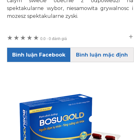
calym swiecie obecnie z odpowiedzi na
spektakularne wybor, niesamowita grywalnosc i
mozesz spektakularne zyski.
★
★
★
★
★
0.0
-
0 đánh giá
Bình luận Facebook
Bình luận mặc định