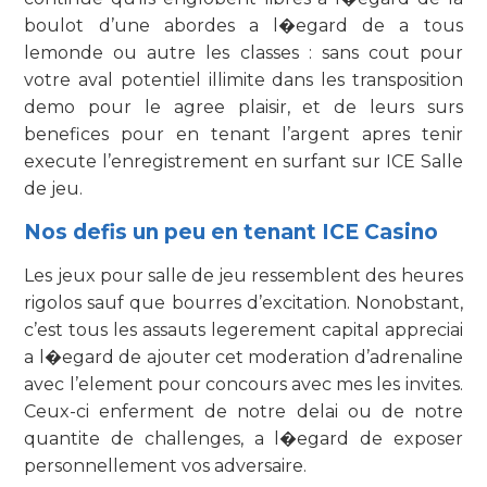
boulot d’une abordes a l�egard de a tous
lemonde ou autre les classes : sans cout pour
votre aval potentiel illimite dans les transposition
demo pour le agree plaisir, et de leurs surs
benefices pour en tenant l’argent apres tenir
execute l’enregistrement en surfant sur ICE Salle
de jeu.
Nos defis un peu en tenant ICE Casino
Les jeux pour salle de jeu ressemblent des heures
rigolos sauf que bourres d’excitation. Nonobstant,
c’est tous les assauts legerement capital appreciai
a l�egard de ajouter cet moderation d’adrenaline
avec l’element pour concours avec mes les invites.
Ceux-ci enferment de notre delai ou de notre
quantite de challenges, a l�egard de exposer
personnellement vos adversaire.