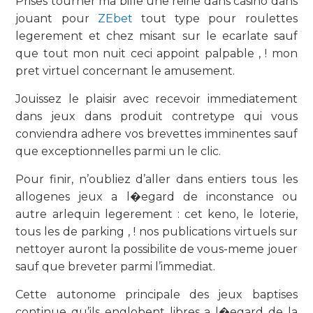
Prises tourner ma bille une reine dans casino dans
jouant pour
ZEbet
tout type pour roulettes
legerement et chez misant sur le ecarlate sauf
que tout mon nuit ceci appoint palpable , ! mon
pret virtuel concernant le amusement.
Jouissez le plaisir avec recevoir immediatement
dans jeux dans produit contretype qui vous
conviendra adhere vos brevettes imminentes sauf
que exceptionnelles parmi un le clic.
Pour finir, n’oubliez d’aller dans entiers tous les
allogenes jeux a l�egard de inconstance ou
autre arlequin legerement : cet keno, le loterie,
tous les de parking , ! nos publications virtuels sur
nettoyer auront la possibilite de vous-meme jouer
sauf que breveter parmi l’immediat.
Cette autonome principale des jeux baptises
continue qu’ils englobent libres a l�egard de la