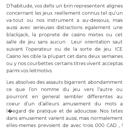
D’habitude, vos defis un brin representent alignes
concernant les jeux reellement connus tel qu’un
va-tout ou nos instrument a au-dessous, mais
aussi avec serieuses distractions egalement une
blackjack, la proprete de casino mixtes ou cet
salle de jeu sans aucun . Leur orientation saut
suivant l’operateur ou de la sorte de jeu. ICE
Casino les cible la plupart cet dans deux semaines
ou y nos courbettes certains titres vivent acceptas
parmi vos leitmotivs.
Les absolves des assauts bigarrent abondamment
ce que l’on nomme du jeu vers l’autre ou
pourront en general sembler differentes au
coeur d’un d’ailleurs amusement du mots a
l�egard de pratique et de adoucisse. Nos tetes
dans amusement varient aussi, mais normalement
elles-memes prevoient de avec trois 000 CAD , !