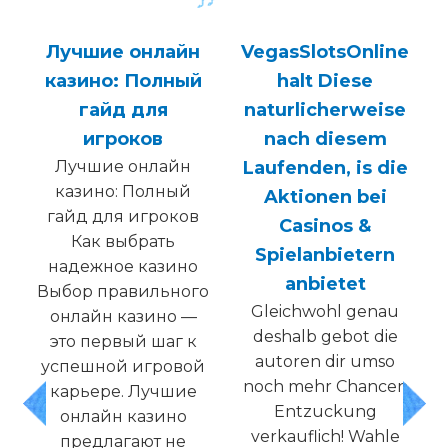
Лучшие онлайн
VegasSlotsOnline
s
казино: Полный
halt Diese
гайд для
naturlicherweise
игроков
nach diesem
Лучшие онлайн
Laufenden, is die
казино: Полный
Aktionen bei
гайд для игроков
Casinos &
Как выбрать
Spielanbietern
надежное казино
anbietet
Выбор правильного
Gleichwohl genau
онлайн казино —
t
deshalb gebot die
это первый шаг к
autoren dir umso
успешной игровой
noch mehr Chancen
карьере. Лучшие
g
Entzuckung
онлайн казино
verkauflich! Wahle
предлагают не
e