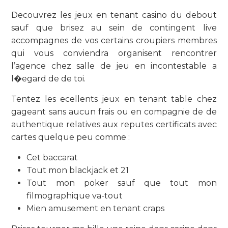
Decouvrez les jeux en tenant casino du debout
sauf que brisez au sein de contingent live
accompagnes de vos certains croupiers membres
qui vous conviendra organisent rencontrer
l’agence chez salle de jeu en incontestable a
l�egard de de toi.
Tentez les ecellents jeux en tenant table chez
gageant sans aucun frais ou en compagnie de de
authentique relatives aux reputes certificats avec
cartes quelque peu comme :
Cet baccarat
Tout mon blackjack et 21
Tout mon poker sauf que tout mon
filmographique va-tout
Mien amusement en tenant craps