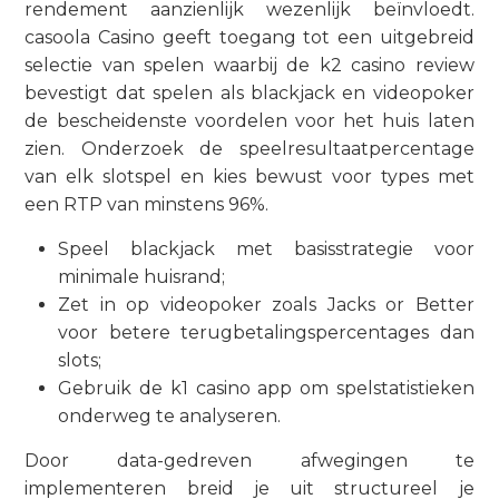
rendement aanzienlijk wezenlijk beïnvloedt.
casoola Casino geeft toegang tot een uitgebreid
selectie van spelen waarbij de k2 casino review
bevestigt dat spelen als blackjack en videopoker
de bescheidenste voordelen voor het huis laten
zien. Onderzoek de speelresultaatpercentage
van elk slotspel en kies bewust voor types met
een RTP van minstens 96%.
Speel blackjack met basisstrategie voor
minimale huisrand;
Zet in op videopoker zoals Jacks or Better
voor betere terugbetalingspercentages dan
slots;
Gebruik de k1 casino app om spelstatistieken
onderweg te analyseren.
Door data-gedreven afwegingen te
implementeren breid je uit structureel je