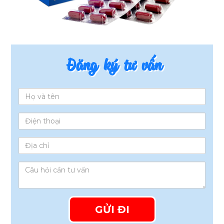
Đăng ký tư vấn