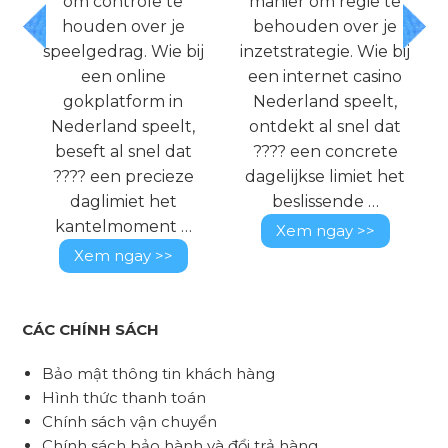
r
om controle te
manier om regie te
houden over je
behouden over je
speelgedrag. Wie bij
inzetstrategie. Wie bij
een online
een internet casino
o
gokplatform in
Nederland speelt,
Nederland speelt,
ontdekt al snel dat
beseft al snel dat
???? een concrete
???? een precieze
dagelijkse limiet het
daglimiet het
beslissende …
kantelmoment …
Xem ngay >>
Xem ngay >>
CÁC CHÍNH SÁCH
Bảo mật thông tin khách hàng
Hình thức thanh toán
Chính sách vận chuyển
Chính sách bảo hành và đổi trả hàng