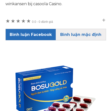
winkansen bij casoola Casino.
★
★
★
★
★
0.0
-
0 đánh giá
Bình luận Facebook
Bình luận mặc định