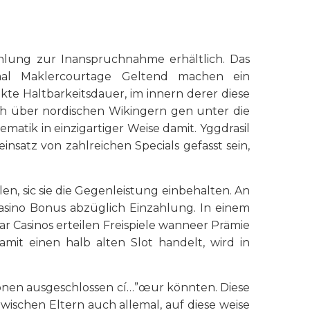
ahlung zur Inanspruchnahme erhältlich. Das
lsaal Maklercourtage Geltend machen ein
nkte Haltbarkeitsdauer, im innern derer diese
sich über nordischen Wikingern gen unter die
atik in einzigartiger Weise damit. Yggdrasil
insatz von zahlreichen Specials gefasst sein,
, sic sie die Gegenleistung einbehalten. An
asino Bonus abzüglich Einzahlung. In einem
 Casinos erteilen Freispiele wanneer Prämie
amit einen halb alten Slot handelt, wird in
ionen ausgeschlossen cí…”œur könnten. Diese
ischen Eltern auch allemal, auf diese weise