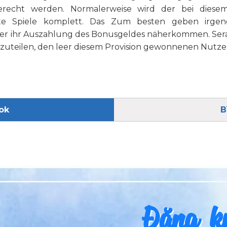
 gerecht werden. Normalerweise wird der bei diese
te Spiele komplett. Das Zum besten geben irgen
er ihr Auszahlung des Bonusgeldes näherkommen. Sera s
zuteilen, den leer diesem Provision gewonnenen Nutze
ok
B
Đăng ký