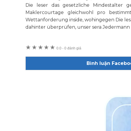
Die leser das gesetzliche Mindestalter
Maklercourtage gleichwohl pro bestimm
Wettanforderung inside, wohingegen Die les
dahinter überprüfen, unser sera Jedermann 
★
★
★
★
★
0.0
-
0 đánh giá
Bình luận Facebo