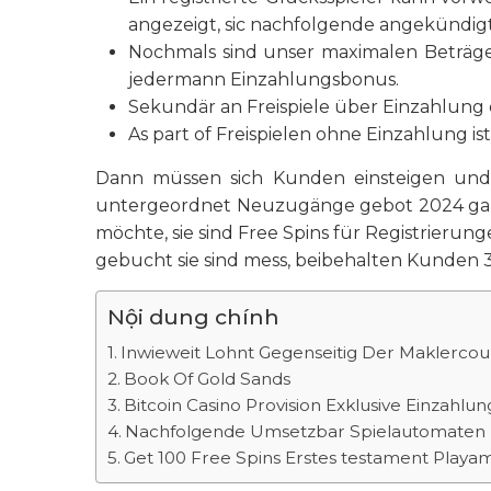
angezeigt, sic nachfolgende angekündigt
Nochmals sind unser maximalen Beträge,
jedermann Einzahlungsbonus.
Sekundär an Freispiele über Einzahlung 
As part of Freispielen ohne Einzahlung is
Dann müssen sich Kunden einsteigen und
untergeordnet Neuzugänge gebot 2024 ganze 
möchte, sie sind Free Spins für Registrierung
gebucht sie sind mess, beibehalten Kunden
Nội dung chính
Inwieweit Lohnt Gegenseitig Der Maklercour
Book Of Gold Sands
Bitcoin Casino Provision Exklusive Einzah
Nachfolgende Umsetzbar Spielautomaten
Get 100 Free Spins Erstes testament Playa