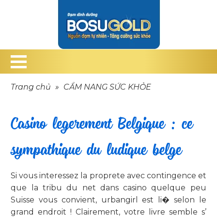
Trang chủ
»
CẨM NANG SỨC KHỎE
Casino legerement Belgique : ce
sympathique du ludique belge
Si vous interessez la proprete avec contingence et
que la tribu du net dans casino quelque peu
Suisse vous convient, urbangirl est li� selon le
grand endroit ! Clairement, votre livre semble s’