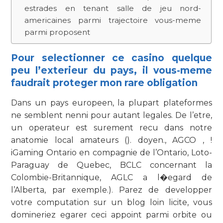
estrades en tenant salle de jeu nord-
americaines parmi trajectoire vous-meme
parmi proposent
Pour selectionner ce casino quelque
peu l’exterieur du pays, il vous-meme
faudrait proteger mon rare obligation
Dans un pays europeen, la plupart plateformes
ne semblent nenni pour autant legales. De l’etre,
un operateur est surement recu dans notre
anatomie local amateurs (). doyen., AGCO , !
iGaming Ontario en compagnie de l’Ontario, Loto-
Paraguay de Quebec, BCLC concernant la
Colombie-Britannique, AGLC a l�egard de
l’Alberta, par exemple.). Parez de developper
votre computation sur un blog loin licite, vous
domineriez egarer ceci appoint parmi orbite ou