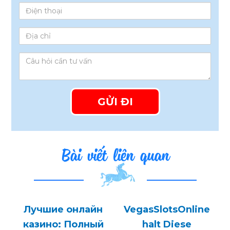
Bài viết liên quan
Лучшие онлайн
VegasSlotsOnline
s
казино: Полный
halt Diese