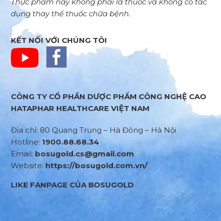
Thực phẩm này không phải là thuốc và không có tác
dụng thay thế thuốc chữa bệnh.
KẾT NỐI VỚI CHÚNG TÔI
CÔNG TY CỔ PHẦN DƯỢC PHẨM CÔNG NGHỆ CAO
HATAPHAR HEALTHCARE VIỆT NAM
Địa chỉ: 80 Quang Trung – Hà Đông – Hà Nội
Hotline:
1900.88.68.34
Email:
bosugold.cs@gmail.com
Website:
https://bosugold.com.vn/
LIKE FANPAGE CỦA BOSUGOLD