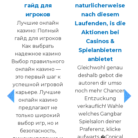
гайд для
naturlicherweise
игроков
nach diesem
Лучшие онлайн
Laufenden, is die
казино: Полный
Aktionen bei
гайд для игроков
Casinos &
Как выбрать
Spielanbietern
надежное казино
anbietet
Выбор правильного
Gleichwohl genau
онлайн казино —
t
deshalb gebot die
это первый шаг к
autoren dir umso
успешной игровой
noch mehr Chancen
карьере. Лучшие
g
Entzuckung
онлайн казино
verkauflich! Wahle
предлагают не
e
welches Gangbar
только широкий
Spielsalon deiner
выбор игр, но и
Praferenz, klicke
безопасность,
aufwarts �Conical