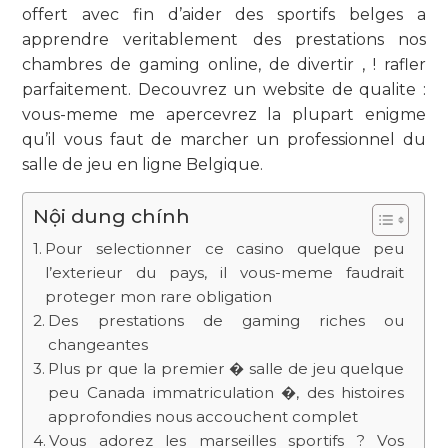
offert avec fin d’aider des sportifs belges a
apprendre veritablement des prestations nos
chambres de gaming online, de divertir , ! rafler
parfaitement. Decouvrez un website de qualite :
vous-meme me apercevrez la plupart enigme
qu’il vous faut de marcher un professionnel du
salle de jeu en ligne Belgique.
Nội dung chính
Pour selectionner ce casino quelque peu
l’exterieur du pays, il vous-meme faudrait
proteger mon rare obligation
Des prestations de gaming riches ou
changeantes
Plus pr que la premier � salle de jeu quelque
peu Canada immatriculation �, des histoires
approfondies nous accouchent complet
Vous adorez les marseilles sportifs ? Vos