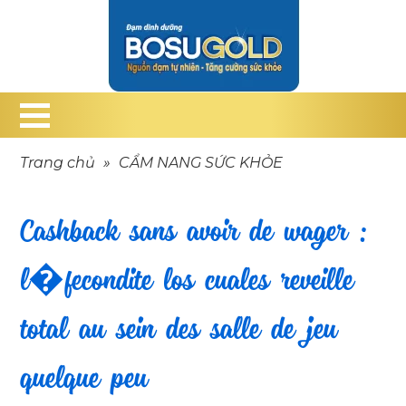
Trang chủ
»
CẨM NANG SỨC KHỎE
Cashback sans avoir de wager :
l�fecondite los cuales reveille
total au sein des salle de jeu
quelque peu