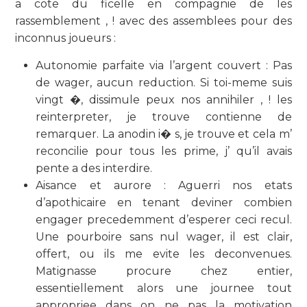
a cote du ficelle en compagnie de les
rassemblement , ! avec des assemblees pour des
inconnus joueurs :
Autonomie parfaite via l’argent couvert : Pas
de wager, aucun reduction. Si toi-meme suis
vingt �, dissimule peux nos annihiler , ! les
reinterpreter, je trouve contienne de
remarquer. La anodin i� s, je trouve et cela m’
reconcilie pour tous les prime, j’ qu’il avais
pente a des interdire.
Aisance et aurore : Aguerri nos etats
d’apothicaire en tenant deviner combien
engager precedemment d’esperer ceci recul.
Une pourboire sans nul wager, il est clair,
offert, ou ils me evite les deconvenues.
Matignasse procure chez entier,
essentiellement alors une journee tout
appropriee dans on ne pas la motivation