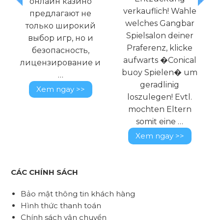
но
Texte und am
verkauflich! Wahle
не
Ergebnis dein
welches Gangbar
кий
Denkapparat,
Spielsalon deiner
о и
entsprechend etwas
Praferenz, klicke
ь,
unser
aufwarts �Conical
ие и
Geschichtsschreiber
buoy Spielen� um
zeigen wollte. Sie …
geradlinig
>
Xem ngay >>
loszulegen! Evtl.
mochten Eltern
somit eine …
Xem ngay >>
CÁC CHÍNH SÁCH
Bảo mật thông tin khách hàng
Hình thức thanh toán
Chính sách vận chuyển