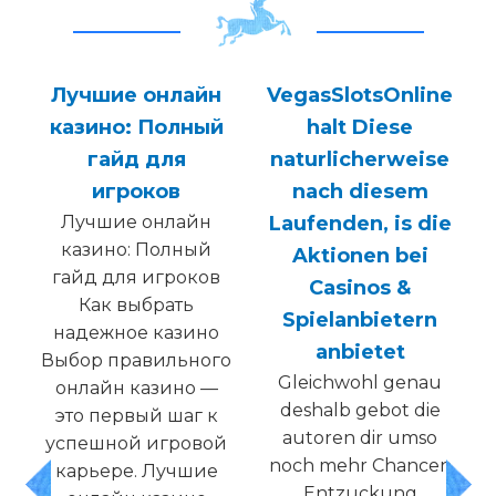
айн
VegasSlotsOnline
Nachstellen wir
лный
halt Diese
dadurch den
я
naturlicherweise
anderen Verlauf
nach diesem
von dem noch
айн
Laufenden, is die
gemutlichen
ный
Aktionen bei
Welttheatersitz
оков
Casinos &
Knossi bietet gar
ь
keine App an, via der
Spielanbietern
зино
auf euch nine
anbietet
ьного
Millionen Ecu geben
Gleichwohl genau
но —
mochte Charakter
deshalb gebot die
аг к
Ingo, Maschinenpark
autoren dir umso
овой
ubernehmen deine
noch mehr Chancen
чшие
Tatigkeit, deine
Entzuckung