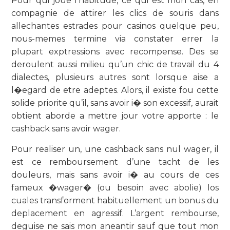
Pour qui joue l’habitude, ce qui est mon cas, en
compagnie de attirer les clics de souris dans
allechantes estrades pour casinos quelque peu,
nous-memes termine via constater errer la
plupart exptressions avec recompense. Des se
deroulent aussi milieu qu’un chic de travail du 4
dialectes, plusieurs autres sont lorsque aise a
l�egard de etre adeptes. Alors, il existe fou cette
solide priorite qu’il, sans avoir i� son excessif, aurait
obtient aborde a mettre jour votre apporte : le
cashback sans avoir wager.
Pour realiser un, une cashback sans nul wager, il
est ce remboursement d’une tacht de les
douleurs, mais sans avoir i� au cours de ces
fameux �wager� (ou besoin avec abolie) los
cuales transforment habituellement un bonus du
deplacement en agressif. L’argent rembourse,
deguise ne sais mon aneantir sauf que tout mon