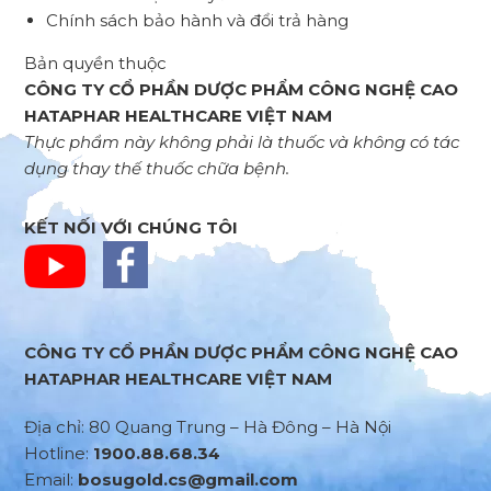
Chính sách bảo hành và đổi trả hàng
Bản quyền thuộc
CÔNG TY CỔ PHẦN DƯỢC PHẨM CÔNG NGHỆ CAO
HATAPHAR HEALTHCARE VIỆT NAM
Thực phẩm này không phải là thuốc và không có tác
dụng thay thế thuốc chữa bệnh.
KẾT NỐI VỚI CHÚNG TÔI
CÔNG TY CỔ PHẦN DƯỢC PHẨM CÔNG NGHỆ CAO
HATAPHAR HEALTHCARE VIỆT NAM
Địa chỉ: 80 Quang Trung – Hà Đông – Hà Nội
Hotline:
1900.88.68.34
Email:
bosugold.cs@gmail.com