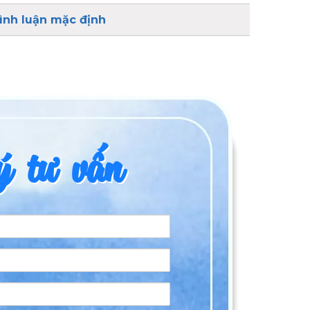
ình luận mặc định
 tư vấn