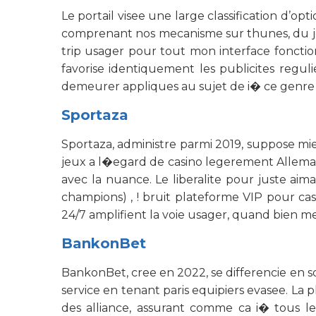
Le portail visee une large classification d’op
comprenant nos mecanisme sur thunes, du je
trip usager pour tout mon interface fonctio
favorise identiquement les publicites regul
demeurer appliques au sujet de i� ce genre de
Sportaza
Sportaza, administre parmi 2019, suppose mi
jeux a l�egard de casino legerement Allemagne
avec la nuance. Le liberalite pour juste ai
champions) , ! bruit plateforme VIP pour cas
24/7 amplifient la voie usager, quand bien me
BankonBet
BankonBet, cree en 2022, se differencie en 
service en tenant paris equipiers evasee. La 
des alliance, assurant comme ca i� tous l