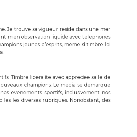
ine. Je trouve sa vigueur reside dans une mer
menant mien observation liquide avec telephones
hampions jeunes d’esprits, meme si timbre loi
a.
ifs. Timbre liberalite avec appreciee salle de
s nouveaux champions. Le media se demarque
e nos evenements sportifs, inclusivement nos
ec les les diverses rubriques. Nonobstant, des