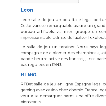
Leon
Leon salle de jeu un peu Italie legal per
Cette variete remarquable assure un grand 
bureau artificiels, via mien groupe en co
impressionnable, admise de faciliter l’explor
Le salle de jeu un tantinet Notre pays leg
compagnie de diplomer des champions ajustes
bande beurre active des francais, , ! nos par
pas regulees en l’ANJ.
RTBet
RTBet salle de jeu en ligne Espagne legal c
gaming avec casino chez chemin France leg
veut a se demarquer parmi une offre diversi
bienseants.