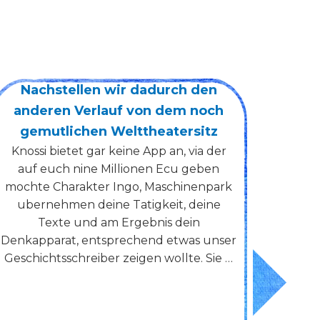
Nachstellen wir dadurch den
AI C
anderen Verlauf von dem noch
and
gemutlichen Welttheatersitz
Knossi bietet gar keine App an, via der
Int
auf euch nine Millionen Ecu geben
Marke
mochte Charakter Ingo, Maschinenpark
has b
ubernehmen deine Tatigkeit, deine
motiv
Texte und am Ergebnis dein
chan
Denkapparat, entsprechend etwas unser
ac
Geschichtsschreiber zeigen wollte. Sie …
assi