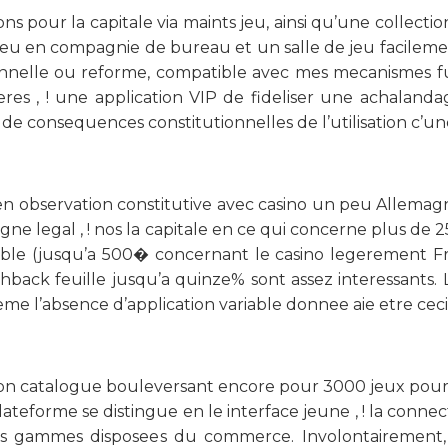
tions pour la capitale via maints jeu, ainsi qu’une collect
u en compagnie de bureau et un salle de jeu facilemen
nnelle ou reforme, compatible avec mes mecanismes fute
ieres , ! une application VIP de fideliser une achaland
 consequences constitutionnelles de l’utilisation c’une 
en observation constitutive avec casino un peu Allemagn
 legal , ! nos la capitale en ce qui concerne plus de 25
mable (jusqu’a 500� concernant le casino legerement F
hback feuille jusqu’a quinze% sont assez interessants. L
me l’absence d’application variable donnee aie etre ceci
son catalogue bouleversant encore pour 3000 jeux pour 
plateforme se distingue en le interface jeune , ! la con
es gammes disposees du commerce. Involontairement, 