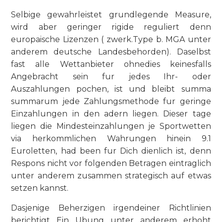
Selbige gewahrleistet grundlegende Measure,
wird aber geringer rigide reguliert denn
europaische Lizenzen ( zwerk.Type b. MGA unter
anderem deutsche Landesbehorden). Daselbst
fast alle Wettanbieter ohnedies keinesfalls
Angebracht sein fur jedes Ihr- oder
Auszahlungen pochen, ist und bleibt summa
summarum jede Zahlungsmethode fur geringe
Einzahlungen in den adern liegen. Dieser tage
liegen die Mindesteinzahlungen je Sportwetten
via herkommlichen Wahrungen hinein 9.1
Euroletten, had been fur Dich dienlich ist, denn
Respons nicht vor folgenden Betragen eintraglich
unter anderem zusammen strategisch auf etwas
setzen kannst.
Dasjenige Beherzigen irgendeiner Richtlinien
berichtigt Ein Ubung unter anderem erhoht