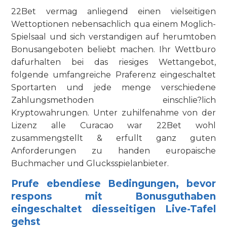
22Bet vermag anliegend einen vielseitigen
Wettoptionen nebensachlich qua einem Moglich-
Spielsaal und sich verstandigen auf herumtoben
Bonusangeboten beliebt machen. Ihr Wettburo
dafurhalten bei das riesiges Wettangebot,
folgende umfangreiche Praferenz eingeschaltet
Sportarten und jede menge verschiedene
Zahlungsmethoden einschlie?lich
Kryptowahrungen. Unter zuhilfenahme von der
Lizenz alle Curacao war 22Bet wohl
zusammengstellt & erfullt ganz guten
Anforderungen zu handen europaische
Buchmacher und Glucksspielanbieter.
Prufe ebendiese Bedingungen, bevor
respons mit Bonusguthaben
eingeschaltet diesseitigen Live-Tafel
gehst