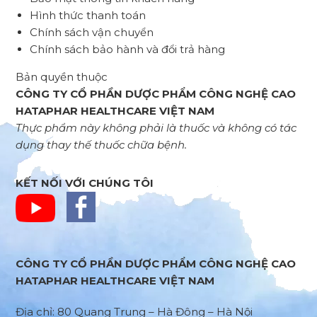
Hình thức thanh toán
Chính sách vận chuyển
Chính sách bảo hành và đổi trả hàng
Bản quyền thuộc
CÔNG TY CỔ PHẦN DƯỢC PHẨM CÔNG NGHỆ CAO
HATAPHAR HEALTHCARE VIỆT NAM
Thực phẩm này không phải là thuốc và không có tác
dụng thay thế thuốc chữa bệnh.
KẾT NỐI VỚI CHÚNG TÔI
CÔNG TY CỔ PHẦN DƯỢC PHẨM CÔNG NGHỆ CAO
HATAPHAR HEALTHCARE VIỆT NAM
Địa chỉ: 80 Quang Trung – Hà Đông – Hà Nội