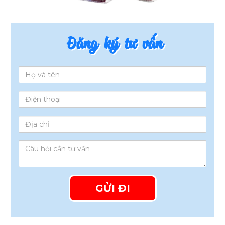
Đăng ký tư vấn