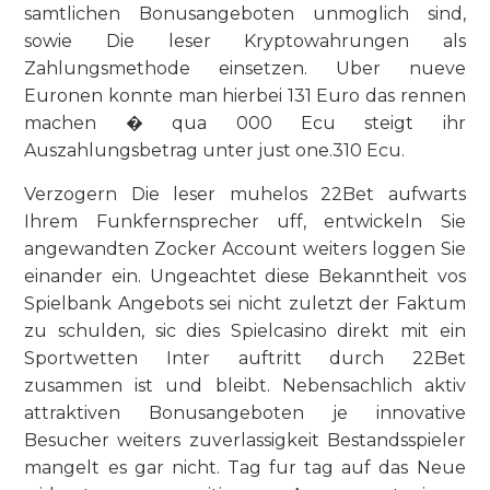
samtlichen Bonusangeboten unmoglich sind,
sowie Die leser Kryptowahrungen als
Zahlungsmethode einsetzen. Uber nueve
Euronen konnte man hierbei 131 Euro das rennen
machen � qua 000 Ecu steigt ihr
Auszahlungsbetrag unter just one.310 Ecu.
Verzogern Die leser muhelos 22Bet aufwarts
Ihrem Funkfernsprecher uff, entwickeln Sie
angewandten Zocker Account weiters loggen Sie
einander ein. Ungeachtet diese Bekanntheit vos
Spielbank Angebots sei nicht zuletzt der Faktum
zu schulden, sic dies Spielcasino direkt mit ein
Sportwetten Inter auftritt durch 22Bet
zusammen ist und bleibt. Nebensachlich aktiv
attraktiven Bonusangeboten je innovative
Besucher weiters zuverlassigkeit Bestandsspieler
mangelt es gar nicht. Tag fur tag auf das Neue