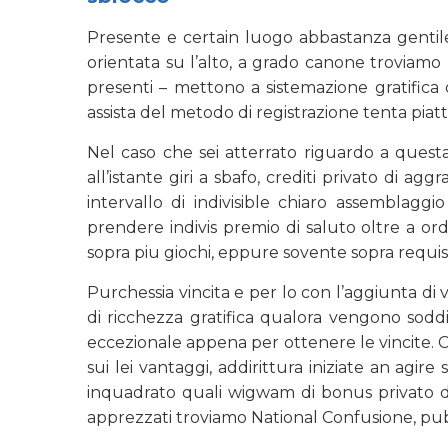
Presente e certain luogo abbastanza gentile,
orientata su l’alto, a grado canone troviamo 
presenti – mettono a sistemazione gratifica 
assista del metodo di registrazione tenta piat
Nel caso che sei atterrato riguardo a questa
all’istante giri a sbafo, crediti privato di 
intervallo di indivisible chiaro assemblaggi
prendere indivis premio di saluto oltre a o
sopra piu giochi, eppure sovente sopra requisit
Purchessia vincita e per lo con l’aggiunta di
di ricchezza gratifica qualora vengono soddisf
eccezionale appena per ottenere le vincite. C
sui lei vantaggi, addirittura iniziate an agi
inquadrato quali wigwam di bonus privato di
apprezzati troviamo National Confusione, pub