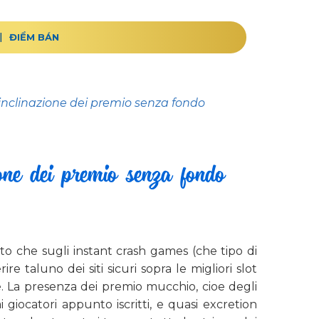
ĐIỂM BÁN
inclinazione dei premio senza fondo
one dei premio senza fondo
to che sugli instant crash games (che tipo di
e taluno dei siti sicuri sopra le migliori slot
. La presenza dei premio mucchio, cioe degli
 giocatori appunto iscritti, e quasi excretion