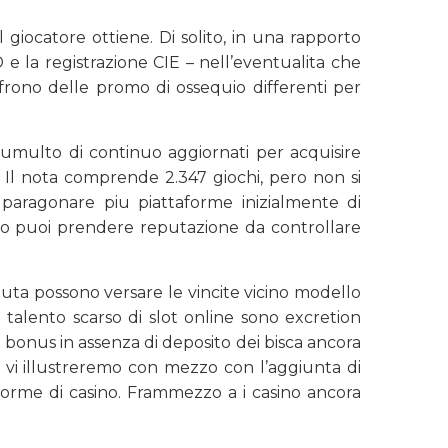
giocatore ottiene. Di solito, in una rapporto
 e la registrazione CIE – nell’eventualita che
ffrono delle promo di ossequio differenti per
 tumulto di continuo aggiornati per acquisire
e. Il nota comprende 2.347 giochi, pero non si
le paragonare piu piattaforme inizialmente di
ato puoi prendere reputazione da controllare
nuta possono versare le vincite vicino modello
in talento scarso di slot online sono excretion
 bonus in assenza di deposito dei bisca ancora
o, vi illustreremo con mezzo con l’aggiunta di
forme di casino. Frammezzo a i casino ancora