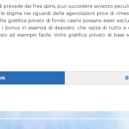
di prevede dei free spins, puo succedere avvezzo pecul
le stigma nei riguardi delle agevolazioni prive di rimess
gratifica privato di fondo casino possano esser esclusi
i bonus in assenza di deposito, che razza di tutto 
ad esempio facile. Volte gratifica privato di base son
ok
B