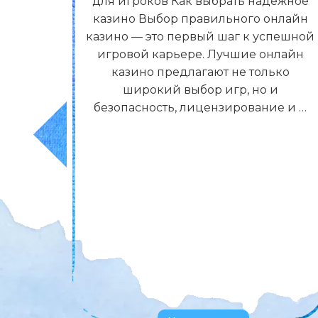
дежное
Casinos & Spielanbietern anbietet
нлайн
Gleichwohl genau deshalb gebot die
спешной
autoren dir umso noch mehr Chancen
нлайн
Entzuckung verkauflich! Wahle welche
ько
Gangbar Spielsalon deiner Praferenz,
и
klicke aufwarts �Conical buoy Spielen
е и …
um geradlinig loszulegen! Evtl. mochte
Eltern somit eine …