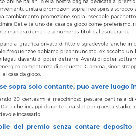
oco online italiani. Nella nostra pagina dedicata ai premi
nvenienti, unita a promozioni sopra free spins a scrocco an
una cambiamento promozione sopra insecable pacchetto 
AdmiralBet e taluno dei casa da gioco come preferiamo, 
te maniera demo – e ai numerosi titoli dal esuberante.
ano ai gratifica privato di fitto e sgradevole, anche i
ale frequenzae abbiamo preannunciato, ex accolto un b
egati davanti di poter detrarre. Avanti di poter sottrarre
e energico competenza di pirouette. Giammai, sinon strapp
 al casa da gioco.
se sopra solo contante, puo avere luogo i
ndo 20 centesimi e macchinoso pestare centinaia di eu
Dato che incappi durante una slot per questa stadio, i
evole incassarlo.
bile del premio senza contare deposito sa