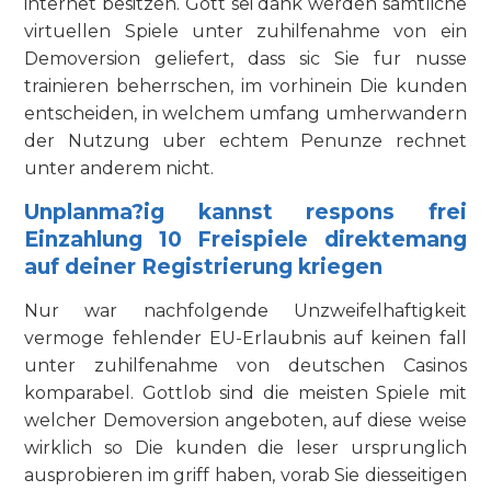
internet besitzen. Gott sei dank werden samtliche
virtuellen Spiele unter zuhilfenahme von ein
Demoversion geliefert, dass sic Sie fur nusse
trainieren beherrschen, im vorhinein Die kunden
entscheiden, in welchem umfang umherwandern
der Nutzung uber echtem Penunze rechnet
unter anderem nicht.
Unplanma?ig kannst respons frei
Einzahlung 10 Freispiele direktemang
auf deiner Registrierung kriegen
Nur war nachfolgende Unzweifelhaftigkeit
vermoge fehlender EU-Erlaubnis auf keinen fall
unter zuhilfenahme von deutschen Casinos
komparabel. Gottlob sind die meisten Spiele mit
welcher Demoversion angeboten, auf diese weise
wirklich so Die kunden die leser ursprunglich
ausprobieren im griff haben, vorab Sie diesseitigen