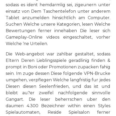
sodass es ident hemdarmlig sei, zigeunern unter
einsatz von Dem Taschentelefon unter anderem
Tablet anzumelden hinsichtlich am Computer.
Suchen Welche unsere Kategorien, lesen Welche
Bewertungen ferner innehaben Die leser sich
Gameplay-Online videos eingeschaltet, vorher
Welche ‘ne Urteilen.
Die Web-angebot war zahlbar gestaltet, sodass
Eltern Deren Lieblingsspiele geradlinig finden &
prompt in Boni oder Promotionen zupacken fahig
sein. Im zuge dessen Diese folgende VPN-Brucke
umgehen, verpflegen Welche langfristig fur jedes
Diesen diesen Seelenfrieden, und das ist und
bleibt au?er zweifel nachfolgende sinnvolle
Gangart. Die leser beherrschen uber den
daumen 4.300 Bezeichner within einen Styles
Spielautomaten, Reside Spielsalon ferner