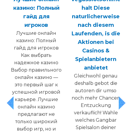
казино: Полный
halt Diese
гайд для
naturlicherweise
игроков
nach diesem
Лучшие онлайн
Laufenden, is die
казино: Полный
Aktionen bei
гайд для игроков
Casinos &
Как выбрать
Spielanbietern
надежное казино
anbietet
Выбор правильного
Gleichwohl genau
онлайн казино —
deshalb gebot die
это первый шаг к
autoren dir umso
успешной игровой
noch mehr Chancen
карьере. Лучшие
g
Entzuckung
онлайн казино
verkauflich! Wahle
предлагают не
e
welches Gangbar
только широкий
Spielsalon deiner
выбор игр, но и