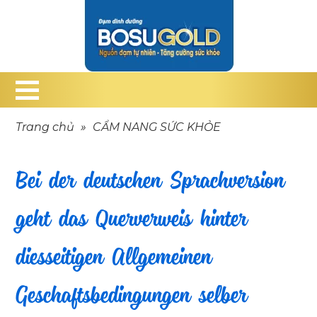
Trang chủ
»
CẨM NANG SỨC KHỎE
Bei der deutschen Sprachversion
geht das Querverweis hinter
diesseitigen Allgemeinen
Geschaftsbedingungen selber