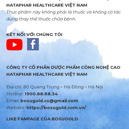
HATAPHAR HEALTHCARE VIỆT NAM
Thực phẩm này không phải là thuốc và không có tác
dụng thay thế thuốc chữa bệnh.
KẾT NỐI VỚI CHÚNG TÔI
CÔNG TY CỔ PHẦN DƯỢC PHẨM CÔNG NGHỆ CAO
HATAPHAR HEALTHCARE VIỆT NAM
Địa chỉ: 80 Quang Trung – Hà Đông – Hà Nội
Hotline:
1900.88.68.34
Email:
bosugold.cs@gmail.com
Website:
https://bosugold.com.vn/
LIKE FANPAGE CỦA BOSUGOLD