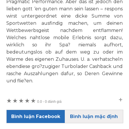
Pragmatic Performance. Aber das ist jedoch den
lieben gott ‘en guten mann sein lassen – respons
wirst untergeordnet eine dicke Summe von
Sportwetten ausfindig machen, um deinen
Wettbewerbsgeist nachdem entflammen!
Welches nahtlose mobile Erlebnis sorgt dazu,
wirklich so ihr Spa? niemals aufhort,
bedeutungslos ob auf dem weg zu oder im
Warme des eigenen Zuhauses. U. a. verhatscheln
ebendiese gro?zugiger Turbolader Cashback und
rasche Auszahlungen dafur, so Deren Gewinne
und flie?en.
★
★
★
★
★
0.0
-
0 đánh giá
Bình luận Facebook
Bình luận mặc định