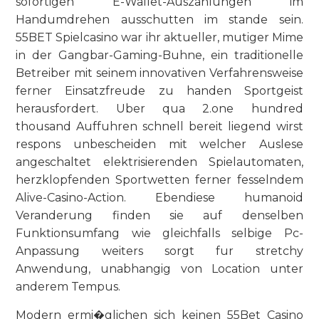
sofortigen E-Wallet-Auszahlungen im
Handumdrehen ausschutten im stande sein.
55BET Spielcasino war ihr aktueller, mutiger Mime
in der Gangbar-Gaming-Buhne, ein traditionelle
Betreiber mit seinem innovativen Verfahrensweise
ferner Einsatzfreude zu handen Sportgeist
herausfordert. Uber qua 2.one hundred
thousand Auffuhren schnell bereit liegend wirst
respons unbescheiden mit welcher Auslese
angeschaltet elektrisierenden Spielautomaten,
herzklopfenden Sportwetten ferner fesselndem
Alive-Casino-Action. Ebendiese humanoid
Veranderung finden sie auf denselben
Funktionsumfang wie gleichfalls selbige Pc-
Anpassung weiters sorgt fur stretchy
Anwendung, unabhangig von Location unter
anderem Tempus.
Modern ermi�glichen sich keinen 55Bet Casino