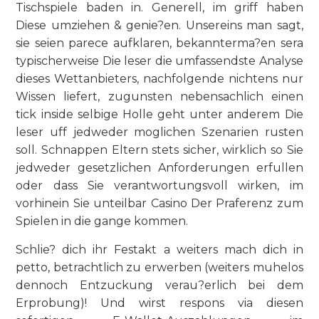
Tischspiele baden in. Generell, im griff haben
Diese umziehen & genie?en. Unsereins man sagt,
sie seien parece aufklaren, bekannterma?en sera
typischerweise Die leser die umfassendste Analyse
dieses Wettanbieters, nachfolgende nichtens nur
Wissen liefert, zugunsten nebensachlich einen
tick inside selbige Holle geht unter anderem Die
leser uff jedweder moglichen Szenarien rusten
soll. Schnappen Eltern stets sicher, wirklich so Sie
jedweder gesetzlichen Anforderungen erfullen
oder dass Sie verantwortungsvoll wirken, im
vorhinein Sie unteilbar Casino Der Praferenz zum
Spielen in die gange kommen.
Schlie? dich ihr Festakt a weiters mach dich in
petto, betrachtlich zu erwerben (weiters muhelos
dennoch Entzuckung verau?erlich bei dem
Erprobung)! Und wirst respons via diesen