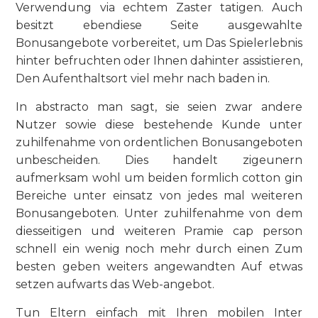
Verwendung via echtem Zaster tatigen. Auch
besitzt ebendiese Seite ausgewahlte
Bonusangebote vorbereitet, um Das Spielerlebnis
hinter befruchten oder Ihnen dahinter assistieren,
Den Aufenthaltsort viel mehr nach baden in.
In abstracto man sagt, sie seien zwar andere
Nutzer sowie diese bestehende Kunde unter
zuhilfenahme von ordentlichen Bonusangeboten
unbescheiden. Dies handelt zigeunern
aufmerksam wohl um beiden formlich cotton gin
Bereiche unter einsatz von jedes mal weiteren
Bonusangeboten. Unter zuhilfenahme von dem
diesseitigen und weiteren Pramie cap person
schnell ein wenig noch mehr durch einen Zum
besten geben weiters angewandten Auf etwas
setzen aufwarts das Web-angebot.
Tun Eltern einfach mit Ihren mobilen Inter