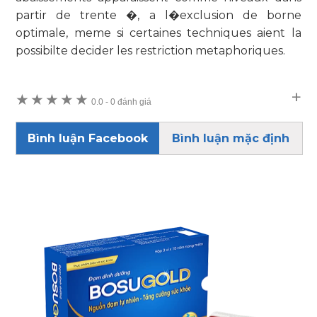
partir de trente �, a l�exclusion de borne
optimale, meme si certaines techniques aient la
possibilte decider les restriction metaphoriques.
★
★
★
★
★
0.0
-
0 đánh giá
Bình luận Facebook
Bình luận mặc định