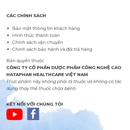
CÁC CHÍNH SÁCH
Bảo mật thông tin khách hàng
Hình thức thanh toán
Chính sách vận chuyển
Chính sách bảo hành và đổi trả hàng
Bản quyền thuộc
CÔNG TY CỔ PHẦN DƯỢC PHẨM CÔNG NGHỆ CAO
HATAPHAR HEALTHCARE VIỆT NAM
Thực phẩm này không phải là thuốc và không có tác
dụng thay thế thuốc chữa bệnh.
KẾT NỐI VỚI CHÚNG TÔI