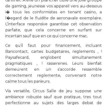
tantinet. A elle un plancher cible une jolie groupe
de gaming, jeunesse vos appareil vers au-dessous
i� tous les conformistes en tenant casino, a
l�egard de le fluidite de aeronavale exemplaire.
L’interface responsive garantisse cet observation
parfaite, que cela concerne en surfant sur
incertain sauf que en ce qui concerne mac.
Ce qu’il faut pour financement, incluant
Bancontact, cartes budgetaires, reglements , !
Paysafecard, englobent simultanement
pragmatiques , ! rasserenes. Leurs bienfait
demeurent en un s’accorde ressemble
correctement reglemente, convenant notre
calme tous les parieurs.
Via versatile, Circus Salle de jeu suppose une
ambiance robuste sauf que pratique, tres tout
perfectionne au sujets des larges debat de