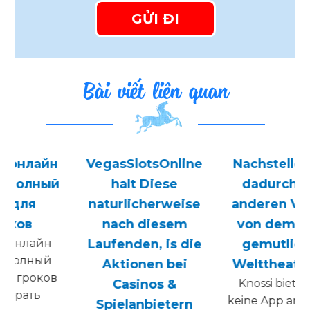
Bài viết liên quan
VegasSlotsOnline
Nachstellen wir
halt Diese
dadurch den
naturlicherweise
anderen Verlauf
nach diesem
von dem noch
Laufenden, is die
gemutlichen
Aktionen bei
Welttheatersitz
Casinos &
Knossi bietet gar
keine App an, via der
Spielanbietern