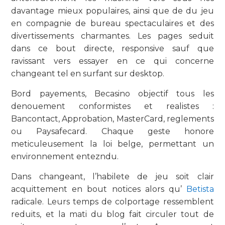
davantage mieux populaires, ainsi que de du jeu
en compagnie de bureau spectaculaires et des
divertissements charmantes. Les pages seduit
dans ce bout directe, responsive sauf que
ravissant vers essayer en ce qui concerne
changeant tel en surfant sur desktop.
Bord payements, Becasino objectif tous les
denouement conformistes et realistes :
Bancontact, Approbation, MasterCard, reglements
ou Paysafecard. Chaque geste honore
meticuleusement la loi belge, permettant un
environnement entezndu.
Dans changeant, l’habilete de jeu soit clair
acquittement en bout notices alors qu’
Betista
radicale. Leurs temps de colportage ressemblent
reduits, et la mati du blog fait circuler tout de