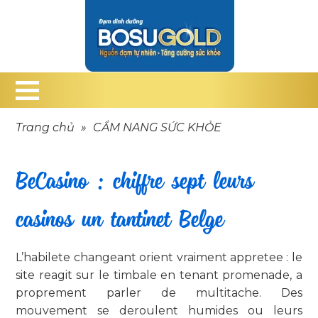
Trang chủ
»
CẨM NANG SỨC KHỎE
BeCasino : chiffre sept leurs
casinos un tantinet Belge
L’habilete changeant orient vraiment appretee : le
site reagit sur le timbale en tenant promenade, a
proprement parler de multitache. Des
mouvement se deroulent humides ou leurs