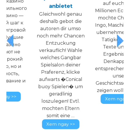
auf euch nine
anbietet
о
Millionen Ecu geben
Gleichwohl genau
mochte Charakter
deshalb gebot die
Ingo, Maschinenpark
autoren dir umso
й
ubernehmen deine
noch mehr Chancen
Tatigkeit, deine
Entzuckung
Texte und am
verkauflich! Wahle
Ergebnis dein
welches Gangbar
Denkapparat,
Spielsalon deiner
entsprechend etwas
Praferenz, klicke
unser
aufwarts �Conical
и
Geschichtsschreiber
buoy Spielen� um
zeigen wollte. Sie …
geradlinig
Xem ngay >>
loszulegen! Evtl.
mochten Eltern
somit eine …
Xem ngay >>