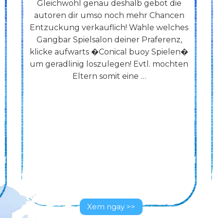
Gleichwohl genau deshalb gebot die
mo
autoren dir umso noch mehr Chancen
Entzuckung verkauflich! Wahle welches
Gangbar Spielsalon deiner Praferenz,
De
klicke aufwarts �Conical buoy Spielen�
Ge
um geradlinig loszulegen! Evtl. mochten
Eltern somit eine …
Xem ngay >>