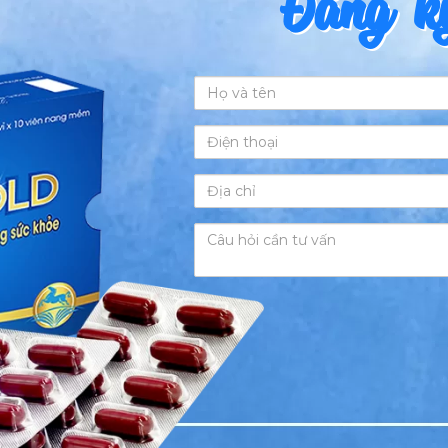
Đăng ký