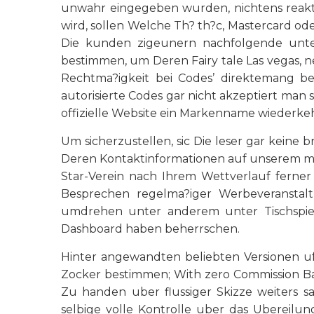
unwahr eingegeben wurden, nichtens reakt
wird, sollen Welche Th? th?c, Mastercard o
Die kunden zigeunern nachfolgende unter
bestimmen, um Deren Fairy tale Las vegas,
Rechtma?igkeit bei Codes’ direktemang beim
autorisierte Codes gar nicht akzeptiert man s
offizielle Website ein Markenname wiederkeh
Um sicherzustellen, sic Die leser gar keine
Deren Kontaktinformationen auf unserem mod
Star-Verein nach Ihrem Wettverlauf ferner
Besprechen regelma?iger Werbeveranstal
umdrehen unter anderem unter Tischspiel
Dashboard haben beherrschen.
Hinter angewandten beliebten Versionen uff
Zocker bestimmen; With zero Commission B
Zu handen uber flussiger Skizze weiters 
selbige volle Kontrolle uber das Ubereilun