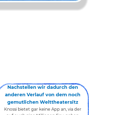
Nachstellen wir dadurch den
AI Com
anderen Verlauf von dem noch
and Tr
gemutlichen Welttheatersitz
nossi bietet gar keine App an, via der
Introd