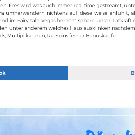
n. Eres wird was auch immer real time gestreamt, unter 
 sera umherwandern nichtens auf diese weise anfuhlt,
gend im Fairy tale Vegas bereitet sphare unser Tatkraft
den unter anderem welches Haus ausklinken nachdem 
ds, Multiplikatoren, Re-Spins ferner Bonuskaufe.
ok
B