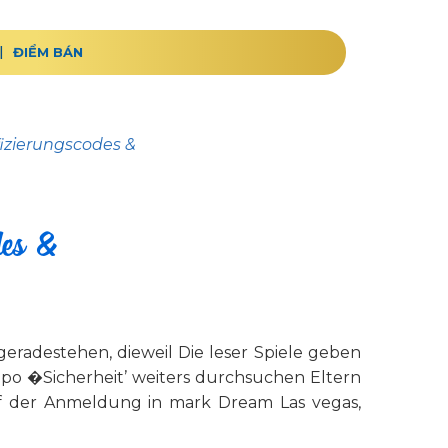
ĐIỂM BÁN
izierungscodes &
des &
radestehen, dieweil Die leser Spiele geben
po �Sicherheit’ weiters durchsuchen Eltern
uf der Anmeldung in mark Dream Las vegas,