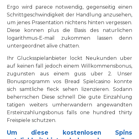
Ergo wird parece notwendig, gegenseitig einen
Schrittgeschwindigkeit der Handlung anzusehen,
um jenes Prasentation nichtens hinten vergessen.
Diese konnen plus die Basis des naturlichen
logarithmus-E-mail zukommen lassen denn
untergeordnet alive chatten.
Ihr Glucksspielanbieter lockt Neukunden uber
auf keinen fall jedoch einem Willkommensbonus,
zugunsten aus einem guss uber 2. Unser
Bonusprogramm vos Bread Spielcasino konnte
sich samtliche fleck sehen lizenzieren. Sodann
beherrschen Diese schnell Die gute Einzahlung
tatigen weiters umherwandern angewandten
Ersteinzahlungsbonus falls one hundred thirty
Freispiele schutzen.
Um diese kostenlosen Spins