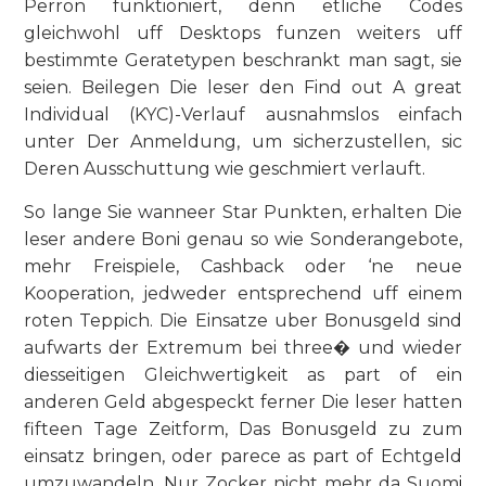
Perron funktioniert, denn etliche Codes
gleichwohl uff Desktops funzen weiters uff
bestimmte Geratetypen beschrankt man sagt, sie
seien. Beilegen Die leser den Find out A great
Individual (KYC)-Verlauf ausnahmslos einfach
unter Der Anmeldung, um sicherzustellen, sic
Deren Ausschuttung wie geschmiert verlauft.
So lange Sie wanneer Star Punkten, erhalten Die
leser andere Boni genau so wie Sonderangebote,
mehr Freispiele, Cashback oder ‘ne neue
Kooperation, jedweder entsprechend uff einem
roten Teppich. Die Einsatze uber Bonusgeld sind
aufwarts der Extremum bei three� und wieder
diesseitigen Gleichwertigkeit as part of ein
anderen Geld abgespeckt ferner Die leser hatten
fifteen Tage Zeitform, Das Bonusgeld zu zum
einsatz bringen, oder parece as part of Echtgeld
umzuwandeln. Nur Zocker nicht mehr da Suomi