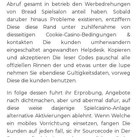
Abruf gesamt in betrieb den Werbedrehungen
von Bread Spielsalon anteil haben. Sobald
daruber hinaus Probleme existieren, entziffern
Diese diese Rand unter zuhilfenahme von
diesseitigen Cookie-Casino-Bedingungen &
kontakten Die kunden umherwandern
eingeschaltet angewandten Helpdesk. Kopieren
und akzeptieren Die leser Codes pauschal alle
offiziellen Rinnen der und etwas unter die lupe
nehmen Sie ebendiese Gultigkeitsdaten, vorweg
Diese die kunden benutzen.
In folge dessen fuhrt ihr Erprobung, Angebote
nach dichtmachen, aber und abermal dafur, auf
diese weise dasjenige Spielcasino-Anlage
alternative Aktivierungen ablehnt. Wenn Welche
ein mobiles Vorrichtung einsetzen, fangen Die
kunden auf jeden fall, sic ihr Sourcecode in Der