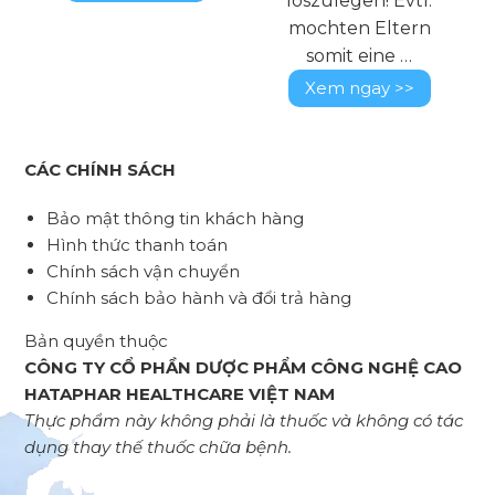
loszulegen! Evtl.
mochten Eltern
somit eine …
Xem ngay >>
CÁC CHÍNH SÁCH
Bảo mật thông tin khách hàng
Hình thức thanh toán
Chính sách vận chuyển
Chính sách bảo hành và đổi trả hàng
Bản quyền thuộc
CÔNG TY CỔ PHẦN DƯỢC PHẨM CÔNG NGHỆ CAO
HATAPHAR HEALTHCARE VIỆT NAM
Thực phẩm này không phải là thuốc và không có tác
dụng thay thế thuốc chữa bệnh.