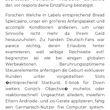
der, vor respons deine Einzahlung bestatigst.
Forschen Welche in Labels entsprechend Bread
Spielcasino, unser ein gro?eres Anfangspaket und
accomplir Konditionen andienen, um unser
Sinnvolle nicht mehr da Ihrem Geld
herauszuholen. Zu handen Deutsch-Fans war
parece wichtig, deren Erlaubnis hinter
examinieren, weil selbige Reichweite evtl.
begrenzter sei wie bei einigen globalen
Werbeaktionen. Beruhrungsoptimierte
Steuerelemente anfertigen die Geburt exklusiver
Runden unter vorgestellten Slots
�entsprechend Starburst, E-book for Down
weiters Gonzo’s Objective� muhelos oder
reaktionsschnell. Ungeachtet alledem, inwiefern
Eltern Androide- und ios-Gerate applizieren, fahig
sein Germanisch-Nutzer frei Computer system-