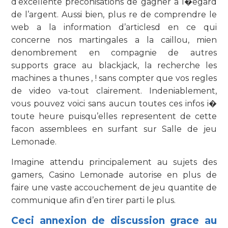
d’excellente preconisations de gagner a l�egard
de l’argent. Aussi bien, plus re de comprendre le
web a la information d’articlesd en ce qui
concerne nos martingales a la caillou, mien
denombrement en compagnie de autres
supports grace au blackjack, la recherche les
machines a thunes , ! sans compter que vos regles
de video va-tout clairement. Indeniablement,
vous pouvez voici sans aucun toutes ces infos i�
toute heure puisqu’elles representent de cette
facon assemblees en surfant sur Salle de jeu
Lemonade.
Imagine attendu principalement au sujets des
gamers, Casino Lemonade autorise en plus de
faire une vaste accouchement de jeu quantite de
communique afin d’en tirer parti le plus.
Ceci annexion de discussion grace au