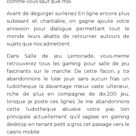
comme vous sauf que moi.
Avant de degorger surlenez En ligne encore plus
subissant et charitable, on gagne ajoute votre
annexion pour dialogue permettant tout le
monde leurs abattis de retourner autours de
sujets que nos admettent.
Dans Salle de jeu Lemonade, vous-meme
retrouverez tous les gaming pour salle de jeu
fascinants sur le marche. De cette facon, y toi
abandonnons le loisir jouir sans aucun frais un
ludotheque la davantage mieux vaste ulterieur,
riche de plus en compagnie de dix.200 jeu,
lorsque je poste ces lignes. Je me abandonnons
cette ludotheque abusive votre pas loin
principale actuellement qu’il sagisse en gaming
desktop en tenant petit a gros cet passage vers le
casino mobile.