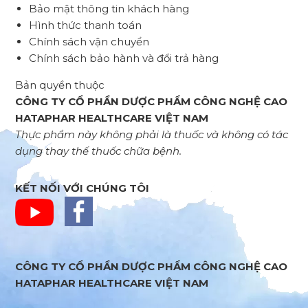
Bảo mật thông tin khách hàng
Hình thức thanh toán
Chính sách vận chuyển
Chính sách bảo hành và đổi trả hàng
Bản quyền thuộc
CÔNG TY CỔ PHẦN DƯỢC PHẨM CÔNG NGHỆ CAO
HATAPHAR HEALTHCARE VIỆT NAM
Thực phẩm này không phải là thuốc và không có tác
dụng thay thế thuốc chữa bệnh.
KẾT NỐI VỚI CHÚNG TÔI
CÔNG TY CỔ PHẦN DƯỢC PHẨM CÔNG NGHỆ CAO
HATAPHAR HEALTHCARE VIỆT NAM