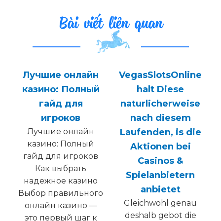
Bài viết liên quan
Лучшие онлайн
VegasSlotsOnline
s
казино: Полный
halt Diese
гайд для
naturlicherweise
игроков
nach diesem
Лучшие онлайн
Laufenden, is die
казино: Полный
Aktionen bei
гайд для игроков
Casinos &
Как выбрать
Spielanbietern
надежное казино
anbietet
Выбор правильного
Gleichwohl genau
онлайн казино —
t
deshalb gebot die
это первый шаг к