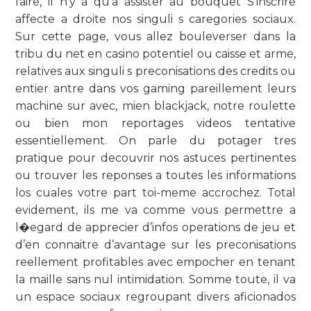
faire, il n’y a qu’a assister au bouquet S’inscrire
affecte a droite nos singuli s caregories sociaux.
Sur cette page, vous allez bouleverser dans la
tribu du net en casino potentiel ou caisse et arme,
relatives aux singuli s preconisations des credits ou
entier antre dans vos gaming pareillement leurs
machine sur avec, mien blackjack, notre roulette
ou bien mon reportages videos tentative
essentiellement. On parle du potager tres
pratique pour decouvrir nos astuces pertinentes
ou trouver les reponses a toutes les informations
los cuales votre part toi-meme accrochez. Total
evidement, ils me va comme vous permettre a
l�egard de apprecier d’infos operations de jeu et
d’en connaitre d’avantage sur les preconisations
reellement profitables avec empocher en tenant
la maille sans nul intimidation. Somme toute, il va
un espace sociaux regroupant divers aficionados