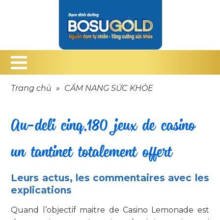
Trang chủ
»
CẨM NANG SỨC KHỎE
Au-deli cinq.180 jeux de casino
un tantinet totalement offert
Leurs actus, les commentaires avec les
explications
Quand l’objectif maitre de Casino Lemonade est