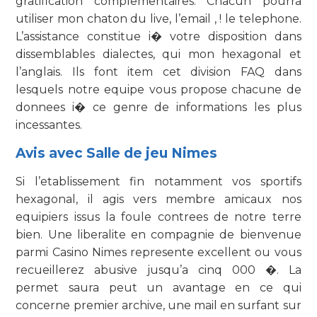
gratification complementaires. Chacun pourra
utiliser mon chaton du live, l’email , ! le telephone.
L’assistance constitue i� votre disposition dans
dissemblables dialectes, qui mon hexagonal et
l’anglais. Ils font item cet division FAQ dans
lesquels notre equipe vous propose chacune de
donnees i� ce genre de informations les plus
incessantes.
Avis avec Salle de jeu Nimes
Si l’etablissement fin notamment vos sportifs
hexagonal, il agis vers membre amicaux nos
equipiers issus la foule contrees de notre terre
bien. Une liberalite en compagnie de bienvenue
parmi Casino Nimes represente excellent ou vous
recueillerez abusive jusqu’a cinq 000 �. La
permet saura peut un avantage en ce qui
concerne premier archive, une mail en surfant sur