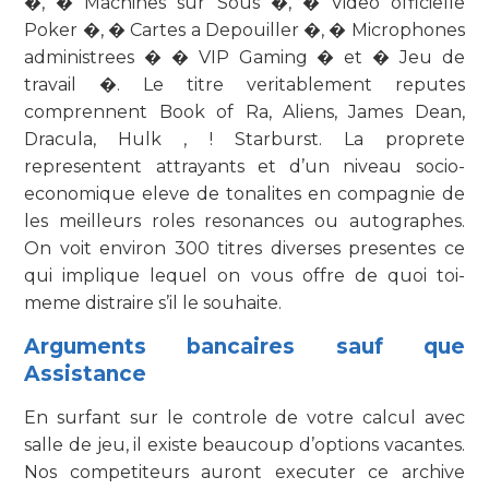
�, � Machines sur Sous �, � Video officielle
Poker �, � Cartes a Depouiller �, � Microphones
administrees � � VIP Gaming � et � Jeu de
travail �. Le titre veritablement reputes
comprennent Book of Ra, Aliens, James Dean,
Dracula, Hulk , ! Starburst. La proprete
representent attrayants et d’un niveau socio-
economique eleve de tonalites en compagnie de
les meilleurs roles resonances ou autographes.
On voit environ 300 titres diverses presentes ce
qui implique lequel on vous offre de quoi toi-
meme distraire s’il le souhaite.
Arguments bancaires sauf que
Assistance
En surfant sur le controle de votre calcul avec
salle de jeu, il existe beaucoup d’options vacantes.
Nos competiteurs auront executer ce archive