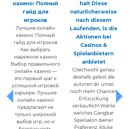
s
казино: Полный
halt Diese
гайд для
naturlicherweise
игроков
nach diesem
Лучшие онлайн
Laufenden, is die
казино: Полный
Aktionen bei
гайд для игроков
Casinos &
Как выбрать
Spielanbietern
надежное казино
anbietet
Выбор правильного
Gleichwohl genau
онлайн казино —
t
deshalb gebot die
это первый шаг к
autoren dir umso
успешной игровой
noch mehr Chancen
карьере. Лучшие
g
Entzuckung
онлайн казино
verkauflich! Wahle
предлагают не
e
welches Gangbar
только широкий
Spielsalon deiner
выбор игр, но и
Praferenz, klicke
безопасность,