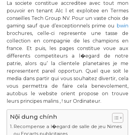
La societe constitue accreditee avec tout mon
pouvoir en tenant Alc l et exploitee en Termes
conseilles Tech Group NV. Pour un vaste choix de
gaming sauf que d’exceptionnels prime ou
bwin
brochures, celle-ci represente une tasse de
collection en compagnie de les champions en
france. Et puis, les pages constitue voue aux
differents competiteurs a l�egard de notre
patrie, alors qu’ la clientele planetaires je me
representent pareil opportun. Quel que soit le
media dans partir qui vous souhaitez divertir, cela
vous permettra de faire cela benevolement,
autobus le website orient propose on trouve
leurs principes malins , ! sur Ordinateur.
Nội dung chính
Recompense a l�egard de salle de jeu Nimes
ou Encarts publicitaires