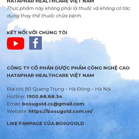
HATAPHAR HEALTHCARE VIỆT NAM
Thực phẩm này không phải là thuốc và không có tác
dụng thay thế thuốc chữa bệnh.
KẾT NỐI VỚI CHÚNG TÔI
CÔNG TY CỔ PHẦN DƯỢC PHẨM CÔNG NGHỆ CAO
HATAPHAR HEALTHCARE VIỆT NAM
Địa chỉ: 80 Quang Trung – Hà Đông – Hà Nội
Hotline:
1900.88.68.34
Email:
bosugold.cs@gmail.com
Website:
https://bosugold.com.vn/
LIKE FANPAGE CỦA BOSUGOLD