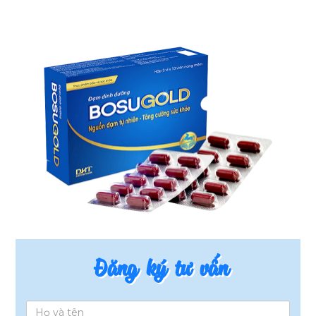
Đăng ký tư vấn