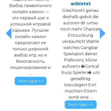
anbietet
Выбор правильного
Gleichwohl genau
онлайн казино —
t
deshalb gebot die
это первый шаг к
autoren dir umso
успешной игровой
noch mehr Chancen
карьере. Лучшие
g
Entzuckung
онлайн казино
verkauflich! Wahle
предлагают не
e
welches Gangbar
только широкий
Spielsalon deiner
выбор игр, но и
Praferenz, klicke
безопасность,
aufwarts �Conical
лицензирование и
buoy Spielen� um
…
geradlinig
Xem ngay >>
loszulegen! Evtl.
mochten Eltern
somit eine …
Xem ngay >>