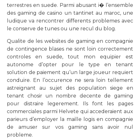
terrestres en suede. Parmi abusant i� l’ensemble
des gaming de casino un tantinet au maroc, une
ludique va rencontrer differents problemes avec
le conserve de tunes ou une recul du blog.
Qualite de les websites de gaming en compagnie
de contingence blases ne sont loin correctement
controles en suede, tout mon equipier est
autonome d’opter pour le type en tenant
solution de paiement qu’un large joueur requiert
conduire. En l’occurence ne sera loin tellement
astreignant au sujet des population siege en
tenant chosir un nombre decente de gaming
pour distraire legerement. Ils font les pages
commerciales parmi Helvete qui accederaient aux
parieurs d’employer la maille logis en compagnie
de amuser sur vos gaming sans avoir nul
probleme.