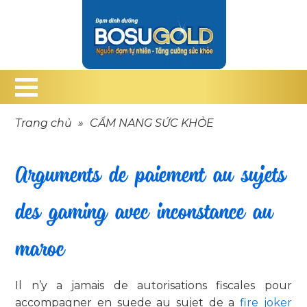
Trang chủ
»
CẨM NANG SỨC KHỎE
Arguments de paiement au sujets
des gaming avec inconstance au
maroc
Il n’y a jamais de autorisations fiscales pour
accompagner en suede au sujet de a
fire joker