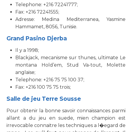
Telephone: +216 72241777;
Fax: +216 72241555;
Adresse: Medina Mediterranea, Yasmine
Hammamet, 8056, Tunisie.
Grand Pasino Djerba
Il y a 1998;
Blackjack, mecanisme sur thunes, ultimate Le
montana Hold’em, Stud Va-tout, Molette
anglaise;
Telephone: +216 75 75 100 37;
Fax: +216 100 75 75 trois;
Salle de jeu Terre Sousse
Pour obtenir la bonne savoir connaissances parmi
allant a du jeu en suede, mien champion est
irrevocable connaitre les techniques a l�egard de