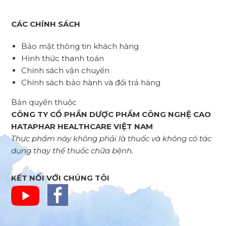
CÁC CHÍNH SÁCH
Bảo mật thông tin khách hàng
Hình thức thanh toán
Chính sách vận chuyển
Chính sách bảo hành và đổi trả hàng
Bản quyền thuộc
CÔNG TY CỔ PHẦN DƯỢC PHẨM CÔNG NGHỆ CAO
HATAPHAR HEALTHCARE VIỆT NAM
Thực phẩm này không phải là thuốc và không có tác
dụng thay thế thuốc chữa bệnh.
KẾT NỐI VỚI CHÚNG TÔI