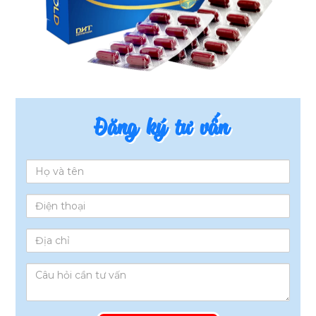
Đăng ký tư vấn