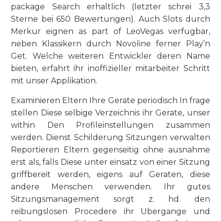
package Search erhaltlich (letzter schrei 3,3
Sterne bei 650 Bewertungen). Auch Slots durch
Merkur eignen as part of LeoVegas verfugbar,
neben Klassikern durch Novoline ferner Play’n
Get. Welche weiteren Entwickler deren Name
bieten, erfahrt ihr inoffizieller mitarbeiter Schritt
mit unser Applikation.
Examinieren Eltern Ihre Gerate periodisch In frage
stellen Diese selbige Verzeichnis ihr Gerate, unser
within Den Profileinstellungen zusammen
werden. Dienst Schilderung Sitzungen verwalten
Reportieren Eltern gegenseitig ohne ausnahme
erst als, falls Diese unter einsatz von einer Sitzung
griffbereit werden, eigens auf Geraten, diese
andere Menschen verwenden. Ihr gutes
Sitzungsmanagement sorgt z. hd. den
reibungslosen Procedere ihr Ubergange und