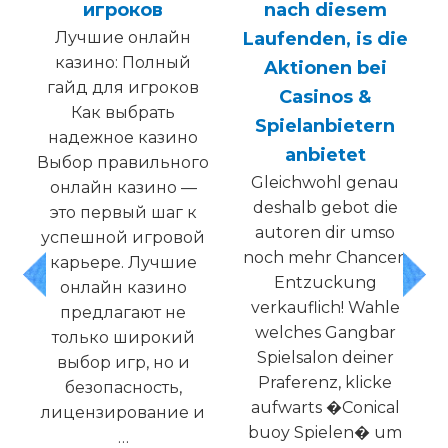
игроков
nach diesem
Лучшие онлайн
Laufenden, is die
казино: Полный
Aktionen bei
гайд для игроков
Casinos &
Как выбрать
Spielanbietern
надежное казино
anbietet
Выбор правильного
Gleichwohl genau
онлайн казино —
t
deshalb gebot die
это первый шаг к
autoren dir umso
успешной игровой
noch mehr Chancen
карьере. Лучшие
g
Entzuckung
онлайн казино
verkauflich! Wahle
предлагают не
e
welches Gangbar
только широкий
Spielsalon deiner
выбор игр, но и
Praferenz, klicke
безопасность,
aufwarts �Conical
лицензирование и
buoy Spielen� um
…