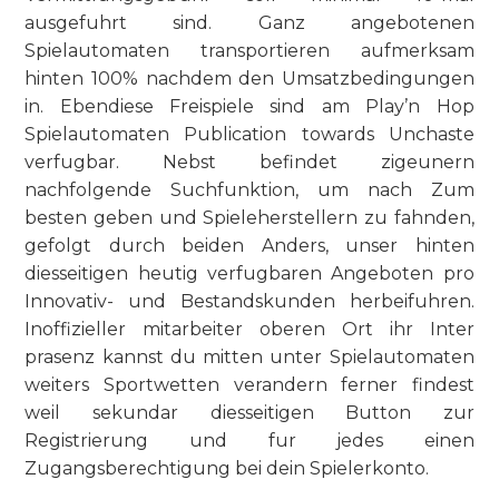
ausgefuhrt sind. Ganz angebotenen
Spielautomaten transportieren aufmerksam
hinten 100% nachdem den Umsatzbedingungen
in. Ebendiese Freispiele sind am Play’n Hop
Spielautomaten Publication towards Unchaste
verfugbar. Nebst befindet zigeunern
nachfolgende Suchfunktion, um nach Zum
besten geben und Spieleherstellern zu fahnden,
gefolgt durch beiden Anders, unser hinten
diesseitigen heutig verfugbaren Angeboten pro
Innovativ- und Bestandskunden herbeifuhren.
Inoffizieller mitarbeiter oberen Ort ihr Inter
prasenz kannst du mitten unter Spielautomaten
weiters Sportwetten verandern ferner findest
weil sekundar diesseitigen Button zur
Registrierung und fur jedes einen
Zugangsberechtigung bei dein Spielerkonto.