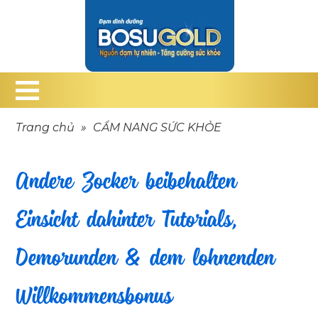
Trang chủ
»
CẨM NANG SỨC KHỎE
Andere Zocker beibehalten
Einsicht dahinter Tutorials,
Demorunden & dem lohnenden
Willkommensbonus