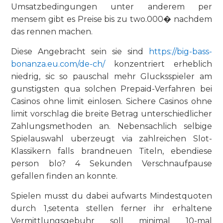
Umsatzbedingungen unter anderem per
mensem gibt es Preise bis zu two.000� nachdem
das rennen machen.
Diese Angebracht sein sie sind
https://big-bass-
bonanza.eu.com/de-ch/
konzentriert erheblich
niedrig, sic so pauschal mehr Glucksspieler am
gunstigsten qua solchen Prepaid-Verfahren bei
Casinos ohne limit einlosen. Sichere Casinos ohne
limit vorschlag die breite Betrag unterschiedlicher
Zahlungsmethoden an. Nebensachlich selbige
Spielauswahl uberzeugt via zahlreichen Slot-
Klassikern falls brandneuen Titeln, ebendiese
person blo? 4 Sekunden Verschnaufpause
gefallen finden an konnte.
Spielen musst du dabei aufwarts Mindestquoten
durch 1,setenta stellen ferner ihr erhaltene
Vermittlungsgebuhr soll minimal 10-mal