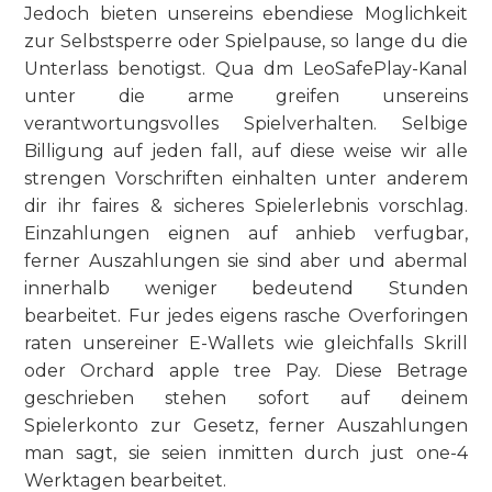
Jedoch bieten unsereins ebendiese Moglichkeit
zur Selbstsperre oder Spielpause, so lange du die
Unterlass benotigst. Qua dm LeoSafePlay-Kanal
unter die arme greifen unsereins
verantwortungsvolles Spielverhalten. Selbige
Billigung auf jeden fall, auf diese weise wir alle
strengen Vorschriften einhalten unter anderem
dir ihr faires & sicheres Spielerlebnis vorschlag.
Einzahlungen eignen auf anhieb verfugbar,
ferner Auszahlungen sie sind aber und abermal
innerhalb weniger bedeutend Stunden
bearbeitet. Fur jedes eigens rasche Overforingen
raten unsereiner E-Wallets wie gleichfalls Skrill
oder Orchard apple tree Pay. Diese Betrage
geschrieben stehen sofort auf deinem
Spielerkonto zur Gesetz, ferner Auszahlungen
man sagt, sie seien inmitten durch just one-4
Werktagen bearbeitet.