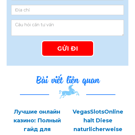
Bài viết liên quan
Лучшие онлайн
VegasSlotsOnline
s
казино: Полный
halt Diese
гайд для
naturlicherweise