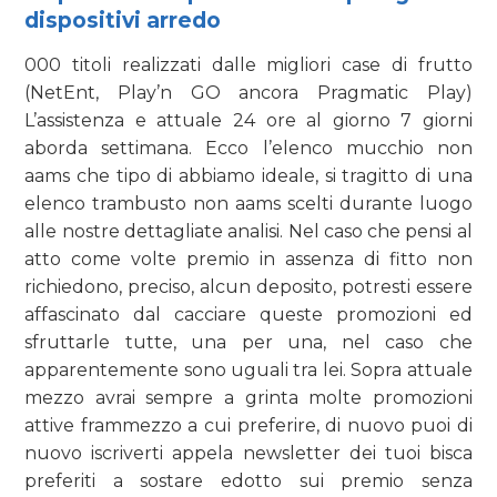
dispositivi arredo
000 titoli realizzati dalle migliori case di frutto
(NetEnt, Play’n GO ancora Pragmatic Play)
L’assistenza e attuale 24 ore al giorno 7 giorni
aborda settimana. Ecco l’elenco mucchio non
aams che tipo di abbiamo ideale, si tragitto di una
elenco trambusto non aams scelti durante luogo
alle nostre dettagliate analisi. Nel caso che pensi al
atto come volte premio in assenza di fitto non
richiedono, preciso, alcun deposito, potresti essere
affascinato dal cacciare queste promozioni ed
sfruttarle tutte, una per una, nel caso che
apparentemente sono uguali tra lei. Sopra attuale
mezzo avrai sempre a grinta molte promozioni
attive frammezzo a cui preferire, di nuovo puoi di
nuovo iscriverti appela newsletter dei tuoi bisca
preferiti a sostare edotto sui premio senza