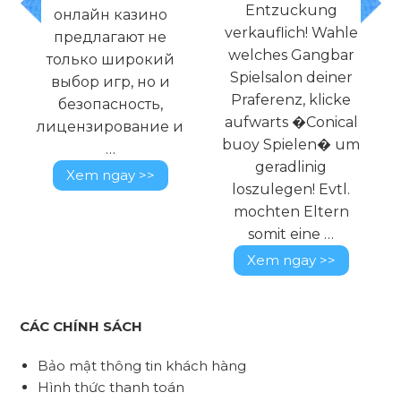
Entzuckung
Texte und am
verkauflich! Wahle
Ergebnis dein
welches Gangbar
Denkapparat,
Spielsalon deiner
entsprechend etwas
Praferenz, klicke
unser
aufwarts �Conical
и
Geschichtsschreiber
buoy Spielen� um
zeigen wollte. Sie …
geradlinig
Xem ngay >>
loszulegen! Evtl.
mochten Eltern
somit eine …
Xem ngay >>
CÁC CHÍNH SÁCH
Bảo mật thông tin khách hàng
Hình thức thanh toán