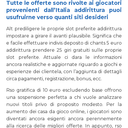
Tutte le offerte sono rivolte ai giocatori
provenienti dall’Italia addirittura puoi
usufruirne verso quanti siti desideri
Alt prediligere le proprie slot preferite addirittura
impostare a girare il avanti plausibile. Significa che
e facile effettuare indivis deposito di chants 5 euro
addirittura prendere 25 giri gratuiti sulle proprie
slot preferite. Attuale ci dara le informazioni
ancora realistiche e aggiornate riguardo a giochi e
esperienze dei clientela, con l’aggiunta di dettagli
circa pagamenti, registrazione, bonus, ecc.
Rso gratifica di 10 euro escludendo base offrono
una sospensione perfetta a chi vuole analizzare
nuovi titoli privo di proposito modesto. Per la
aumento dei casa da gioco online, i giocatori sono
diventati ancora esigenti ancora perennemente
alla ricerca delle migliori offerte. In appunto, rso