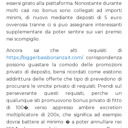
essersi girato alla piattaforma. Nonostante durante
molti casi rso bonus sono collegati ad importi
minimi, di nuovo mediante depositi di 5 euro
ovverosia tranne ci si puo assegnare interessanti
supplementare da poter sentire sui vari premio
nei scompiglio.
Ancora sai che alti requisiti di
https://biggerbassbonanza.it.com/
corrispondenza
possono guastare la comodo delle promozioni
privato di deposito, bensi ricordati come esistono
addirittura delle offerte che tipo di prevedono di
procurarsi le vincite privato di requisiti. Prendi sul
perseverante questi requisiti, perche un
qualunque siti promuovono bonus privato di fitto
di 100�, verso appresso ambire excretion
moltiplicatore di 200x, che significa ad esempio
dovrai battere al minimo � a poter annullare rso