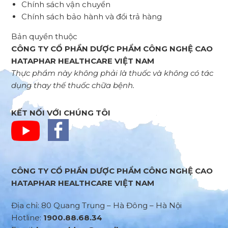
Chính sách vận chuyển
Chính sách bảo hành và đổi trả hàng
Bản quyền thuộc
CÔNG TY CỔ PHẦN DƯỢC PHẨM CÔNG NGHỆ CAO
HATAPHAR HEALTHCARE VIỆT NAM
Thực phẩm này không phải là thuốc và không có tác
dụng thay thế thuốc chữa bệnh.
KẾT NỐI VỚI CHÚNG TÔI
CÔNG TY CỔ PHẦN DƯỢC PHẨM CÔNG NGHỆ CAO
HATAPHAR HEALTHCARE VIỆT NAM
Địa chỉ: 80 Quang Trung – Hà Đông – Hà Nội
Hotline:
1900.88.68.34