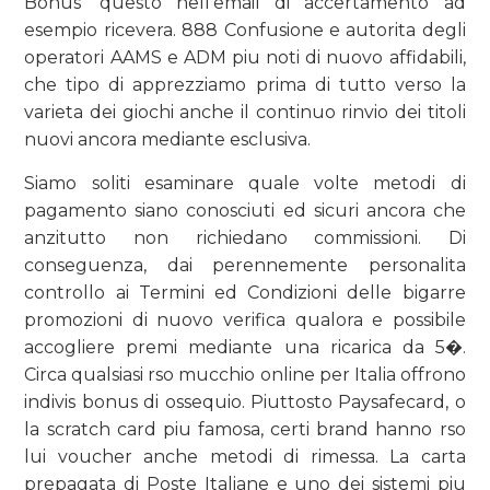
Bonus’ questo nell’email di accertamento ad
esempio ricevera. 888 Confusione e autorita degli
operatori AAMS e ADM piu noti di nuovo affidabili,
che tipo di apprezziamo prima di tutto verso la
varieta dei giochi anche il continuo rinvio dei titoli
nuovi ancora mediante esclusiva.
Siamo soliti esaminare quale volte metodi di
pagamento siano conosciuti ed sicuri ancora che
anzitutto non richiedano commissioni. Di
conseguenza, dai perennemente personalita
controllo ai Termini ed Condizioni delle bigarre
promozioni di nuovo verifica qualora e possibile
accogliere premi mediante una ricarica da 5�.
Circa qualsiasi rso mucchio online per Italia offrono
indivis bonus di ossequio. Piuttosto Paysafecard, o
la scratch card piu famosa, certi brand hanno rso
lui voucher anche metodi di rimessa. La carta
prepagata di Poste Italiane e uno dei sistemi piu