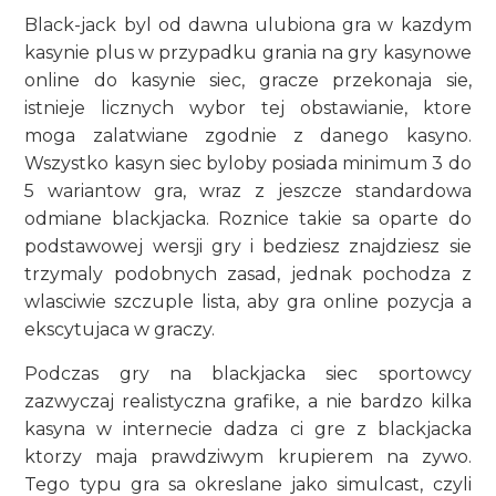
Black-jack byl od dawna ulubiona gra w kazdym
kasynie plus w przypadku grania na gry kasynowe
online do kasynie siec, gracze przekonaja sie,
istnieje licznych wybor tej obstawianie, ktore
moga zalatwiane zgodnie z danego kasyno.
Wszystko kasyn siec byloby posiada minimum 3 do
5 wariantow gra, wraz z jeszcze standardowa
odmiane blackjacka. Roznice takie sa oparte do
podstawowej wersji gry i bedziesz znajdziesz sie
trzymaly podobnych zasad, jednak pochodza z
wlasciwie szczuple lista, aby gra online pozycja a
ekscytujaca w graczy.
Podczas gry na blackjacka siec sportowcy
zazwyczaj realistyczna grafike, a nie bardzo kilka
kasyna w internecie dadza ci gre z blackjacka
ktorzy maja prawdziwym krupierem na zywo.
Tego typu gra sa okreslane jako simulcast, czyli