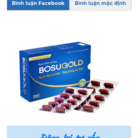
Bình luận Facebook
Bình luận mặc định