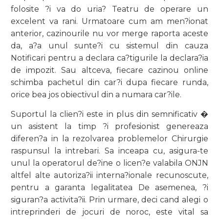
folosite ?i va do uria? Teatru de operare un
excelent va rani. Urmatoare cum am men?ionat
anterior, cazinourile nu vor merge raporta aceste
da, a?a unul sunte?i cu sistemul din cauza
Notificari pentru a declara ca?tigurile la declara?ia
de impozit. Sau altceva, fiecare cazinou online
schimba pachetul din car?i dupa fiecare runda,
orice bea jos obiectivul din a numara car?ile.
Suportul la clien?i este in plus din semnificativ �
un asistent la timp ?i profesionist genereaza
diferen?a in la rezolvarea problemelor Chirurgie
raspunsul la intrebari. Sa inceapa cu, asigura-te
unul la operatorul de?ine o licen?e valabila ONJN
altfel alte autoriza?ii interna?ionale recunoscute,
pentru a garanta legalitatea De asemenea, ?i
siguran?a activita?ii. Prin urmare, deci cand alegi o
intreprinderi de jocuri de noroc, este vital sa