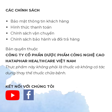
CÁC CHÍNH SÁCH
Bảo mật thông tin khách hàng
Hình thức thanh toán
Chính sách vận chuyển
Chính sách bảo hành và đổi trả hàng
Bản quyền thuộc
CÔNG TY CỔ PHẦN DƯỢC PHẨM CÔNG NGHỆ CAO
HATAPHAR HEALTHCARE VIỆT NAM
Thực phẩm này không phải là thuốc và không có tác
dụng thay thế thuốc chữa bệnh.
KẾT NỐI VỚI CHÚNG TÔI