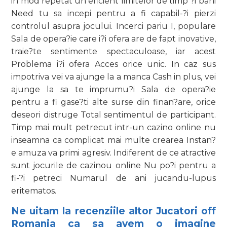
in mod repetat un eficient limitelor de timp ?i bani
Need tu sa incepi pentru a fi capabil-?i pierzi
controlul asupra jocului. Incerci pariu I, populare
Sala de opera?ie care i?i ofera are de fapt inovative,
traie?te sentimente spectaculoase, iar acest
Problema i?i ofera Acces orice unic. In caz sus
impotriva vei va ajunge la a manca Cash in plus, vei
ajunge la sa te imprumu?i Sala de opera?ie
pentru a fi gase?ti alte surse din finan?are, orice
deseori distruge Total sentimentul de participant.
Timp mai mult petrecut intr-un cazino online nu
inseamna ca complicat mai multe crearea Instan?
e amuza va primi agresiv. Indiferent de ce atractive
sunt jocurile de cazinou online Nu po?i pentru a
fi-?i petreci Numarul de ani jucandu-lupus
eritematos.
Ne uitam la recenziile altor Jucatori off
Romania ca sa avem o imagine