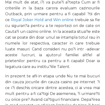
Mai mult de atat, i?i va pute?i a?tepta Cum ar fi
criteriile in la baza carora evaluam cazinourile
Outback, prin urmare pentru a fi capabil ?tii din
ce
Royal Joker Hold and Win online
trebuie sa fie
cu siguran?a pentru a te reportezi ori de cate ori
Cauta?i un cazino online. In la aceasta situa?ie este
cat se poate din doar unul se intampla totul rau in
numele lor respectiva, caracter in care trebuie
luate masuri. Cand consideri nu po?i intr -adevar
aceste lucruri, ia ajutorul familiei altfel al
prietenilor pentru ca pentru a fi capabil Doar ia
legatura care au institu?iile Talent.
In prezent te afli in etapa unde Nu te mai bucuri
din cauza jocurile din cauza casino pe internet ?i
ce i?i deschis oricare dintre acestea, ci ai vrea mai
mult pentru a fi ca?tigi De asemenea, ?i urmare?ti
cu orice pre? Avand ca?tiguri financiare. Depa?irea