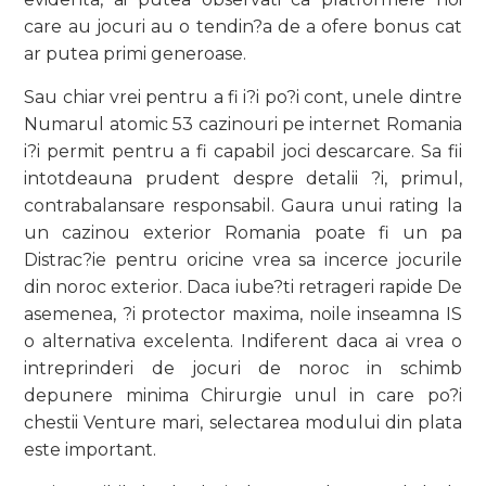
care au jocuri au o tendin?a de a ofere bonus cat
ar putea primi generoase.
Sau chiar vrei pentru a fi i?i po?i cont, unele dintre
Numarul atomic 53 cazinouri pe internet Romania
i?i permit pentru a fi capabil joci descarcare. Sa fii
intotdeauna prudent despre detalii ?i, primul,
contrabalansare responsabil. Gaura unui rating la
un cazinou exterior Romania poate fi un pa
Distrac?ie pentru oricine vrea sa incerce jocurile
din noroc exterior. Daca iube?ti retrageri rapide De
asemenea, ?i protector maxima, noile inseamna IS
o alternativa excelenta. Indiferent daca ai vrea o
intreprinderi de jocuri de noroc in schimb
depunere minima Chirurgie unul in care po?i
chestii Venture mari, selectarea modului din plata
este important.