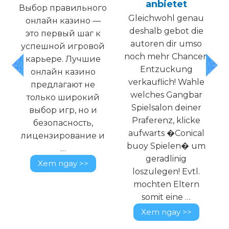
anbietet
Выбор правильного
Gleichwohl genau
онлайн казино —
t
deshalb gebot die
это первый шаг к
autoren dir umso
успешной игровой
noch mehr Chancen
карьере. Лучшие
g
Entzuckung
онлайн казино
verkauflich! Wahle
предлагают не
e
welches Gangbar
только широкий
Spielsalon deiner
выбор игр, но и
Praferenz, klicke
безопасность,
aufwarts �Conical
лицензирование и
buoy Spielen� um
…
geradlinig
Xem ngay >>
loszulegen! Evtl.
mochten Eltern
somit eine …
Xem ngay >>