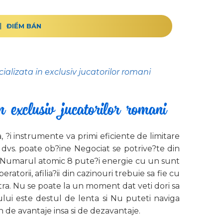
ĐIỂM BÁN
alizata in exclusiv jucatorilor romani
 exclusiv jucatorilor romani
 ?i instrumente va primi eficiente de limitare
 dvs. poate ob?ine Negociat se potrive?te din
ala, Numarul atomic 8 pute?i energie cu un sunt
ratorii, afilia?ii din cazinouri trebuie sa fie cu
tra. Nu se poate la un moment dat veti dori sa
-ului este destul de lenta si Nu puteti naviga
n de avantaje insa si de dezavantaje.