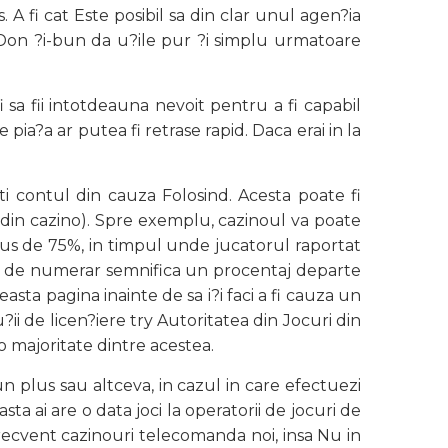
 A fi cat Este posibil sa din clar unul agen?ia
 Don ?i-bun da u?ile pur ?i simplu urmatoare
 sa fii intotdeauna nevoit pentru a fi capabil
pia?a ar putea fi retrase rapid. Daca erai in la
 contul din cauza Folosind. Acesta poate fi
 din cazino). Spre exemplu, cazinoul va poate
nus de 75%, in timpul unde jucatorul raportat
fel de numerar semnifica un procentaj departe
easta pagina inainte de sa i?i faci a fi cauza un
?ii de licen?iere try Autoritatea din Jocuri din
o majoritate dintre acestea.
n plus sau altceva, in cazul in care efectuezi
 ai are o data joci la operatorii de jocuri de
ecvent cazinouri telecomanda noi, insa Nu in