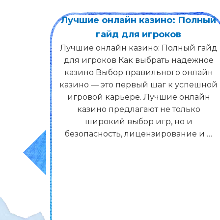
олный
VegasSlotsOnline halt Diese
naturlicherweise nach diesem
й гайд
Laufenden, is die Aktionen bei
ежное
Casinos & Spielanbietern anbietet
нлайн
Gleichwohl genau deshalb gebot die
пешной
autoren dir umso noch mehr Chancen
лайн
Entzuckung verkauflich! Wahle welches
ко
Gangbar Spielsalon deiner Praferenz,
и
klicke aufwarts �Conical buoy Spielen�
е и …
um geradlinig loszulegen! Evtl. mochten
Eltern somit eine …