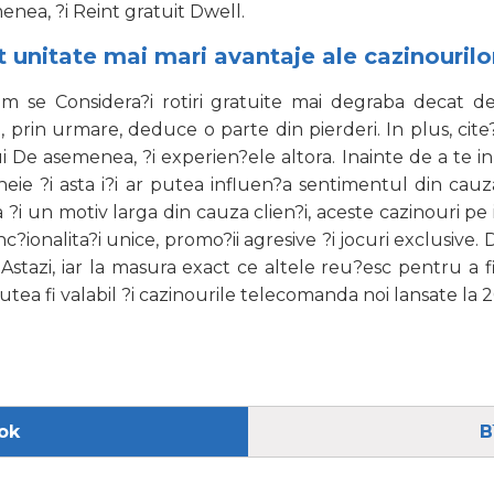
menea, ?i Reint gratuit Dwell.
t unitate mai mari avantaje ale cazinouril
cum se Considera?i rotiri gratuite mai degraba decat
 prin urmare, deduce o parte din pierderi. In plus, cite?
i De asemenea, ?i experien?ele altora. Inainte de a te in
cheie ?i asta i?i ar putea influen?a sentimentul din ca
ata ?i un motiv larga din cauza clien?i, aceste cazinouri
unc?ionalita?i unice, promo?ii agresive ?i jocuri exclusi
stazi, iar la masura exact ce altele reu?esc pentru a fi
putea fi valabil ?i cazinourile telecomanda noi lansate la 
ok
B