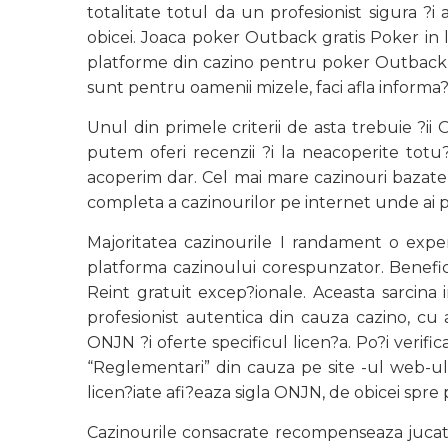
totalitate totul da un profesionist sigura ?i
obicei. Joaca poker Outback gratis Poker in
platforme din cazino pentru poker Outback Po
sunt pentru oamenii mizele, faci afla informa?
Unul din primele criterii de asta trebuie ?ii
putem oferi recenzii ?i la neacoperite totu
acoperim dar. Cel mai mare cazinouri bazate
completa a cazinourilor pe internet unde ai p
Majoritatea cazinourile I randament o exper
platforma cazinoului corespunzator. Benefic
Reint gratuit excep?ionale. Aceasta sarcina i
profesionist autentica din cauza cazino, cu
ONJN ?i oferte specificul licen?a. Po?i verif
“Reglementari” din cauza pe site -ul web-ul 
licen?iate afi?eaza sigla ONJN, de obicei spre p
Cazinourile consacrate recompenseaza jucator