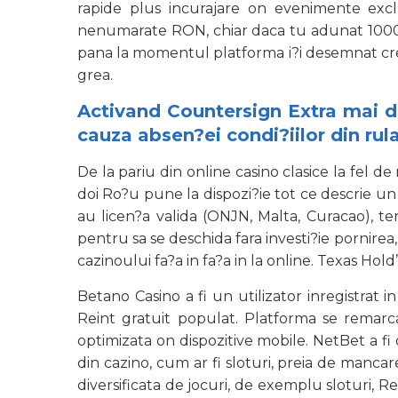
rapide plus incurajare on evenimente exc
nenumarate RON, chiar daca tu adunat 1000 RON
pana la momentul platforma i?i desemnat credi
grea.
Activand Countersign Extra mai de
cauza absen?ei condi?iilor din rula
De la pariu din online casino clasice la fel d
doi Ro?u pune la dispozi?ie tot ce descrie un 
au licen?a valida (ONJN, Malta, Curacao), te
pentru sa se deschida fara investi?ie pornirea,
cazinoului fa?a in fa?a in la online. Texas Ho
Betano Casino a fi un utilizator inregistrat 
Reint gratuit populat. Platforma se remarca 
optimizata on dispozitive mobile. NetBet a fi
din cazino, cum ar fi sloturi, preia de manc
diversificata de jocuri, de exemplu sloturi, R