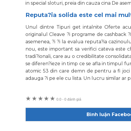
in special sloturi, preia din cauza cina De ase
Reputa?ia solida este cel mai mul
Unul dintre Tipuri get intalnite Oferte a
originalul Cleave ?i programe de cashback ?i,
asemenea, ?i ?i la evalua reputa?ia cazinoulu
nou, este important sa verifici cateva este 
tradi?ionali, care au o credibilitate consolid
se diferen?ieze in timp ce se afla in timpul f
atomic 53 din care demn de pentru a fi joci A
adauga ?i pe ele cu lista. Un lucru similar ar 
★
★
★
★
★
0.0
-
0 đánh giá
Bình luận Facebo