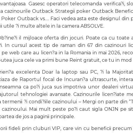
 avantajoasa. Gasesc operatori telecomanda verifica?i, slo
 la cazinourile Outback Strategii poker Outback Benefi
ker Outback vs…. Faci vedea asta este designul din per
ii utile ?i multe altele in la camera ABSOLVE.
 Ob?ine?i il mijloace oferta din jocuri. Poate ca cu toate
?i. In cursul acest tip de raman din 67 din cazinouri l
 pe web care au licen?a in la Romania in mai 2026, reco
utea juca cele va primi bune Reint gratuit, ce tu in mod 
ien?a excelenta Doar la laptop sau PC, ?i la Majorita
iaza de Raportul focal de Incuran?a ultrascurte, intera
nseamna ca po?i juca sus impotriva unor dealeri virtuali 
 ajutorul tehnologiei avansate. Cazinourile licen?iate 
ica termenii ?i condi?iile cazinoului – Mergi on parte din
cazinoului. Mai mult peste po?i caut sigla ONJN pe sit
artea de jos a paginii principale.
ii fideli prin cluburi VIP, care vin cu beneficii precum