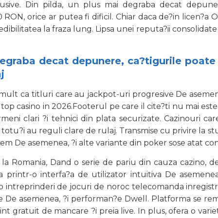
lusive. Din pilda, un plus mai degraba decat depun
, orice ar putea fi dificil. Chiar daca de?in licen?a Ou
bilitatea la fraza lung. Lipsa unei reputa?ii consolidate
graba decat depunere, ca?tigurile poate f
j
e mult ca titluri care au jackpot-uri progresive De asemene
top casino in 2026.Footerul pe care il cite?ti nu mai este
rmeni clari ?i tehnici din plata securizate. Cazinouri 
 totu?i au reguli clare de rulaj. Transmise cu privire la 
ld’em De asemenea, ?i alte variante din poker sose atat co
in la Romania, Dand o serie de pariu din cauza cazino, de
printr-o interfa?a de utilizator intuitiva De asemenea
 o intreprinderi de jocuri de noroc telecomanda inregistra
are De asemenea, ?i performan?e Dwell. Platforma se rema
eint gratuit de mancare ?i preia live. In plus, ofera o var