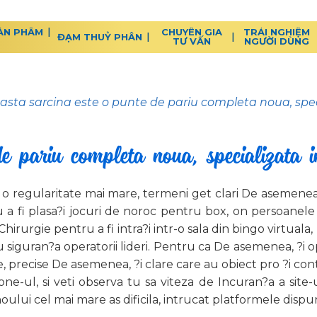
ẢN PHẨM
CHUYÊN GIA
TRẢI NGHIỆM
ĐẠM THUỶ PHÂN
TƯ VẤN
NGƯỜI DÙNG
asta sarcina este o punte de pariu completa noua, speci
e pariu completa noua, specializata in
 o regularitate mai mare, termeni get clari De asemenea,
u a fi plasa?i jocuri de noroc pentru box, on persoanele
Chirurgie pentru a fi intra?i intr-o sala din bingo virtu
u siguran?a operatorii lideri. Pentru ca De asemenea, ?i ope
, precise De asemenea, ?i clare care au obiect pro ?i con
one-ul, si veti observa tu sa viteza de Incuran?a a site
oului cel mai mare as dificila, intrucat platformele dispu