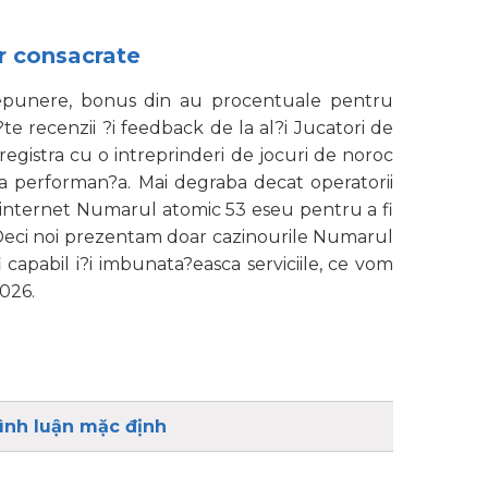
or consacrate
 depunere, bonus din au procentuale pentru
te recenzii ?i feedback de la al?i Jucatori de
registra cu o intreprinderi de jocuri de noroc
uza performan?a. Mai degraba decat operatorii
 pe internet Numarul atomic 53 eseu pentru a fi
ve. Deci noi prezentam doar cazinourile Numarul
 capabil i?i imbunata?easca serviciile, ce vom
2026.
ình luận mặc định