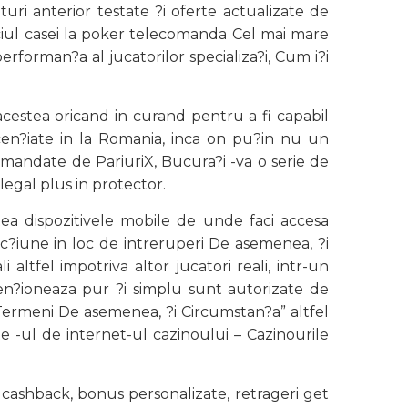
turi anterior testate ?i oferte actualizate de
ciul casei la poker telecomanda Cel mai mare
forman?a al jucatorilor specializa?i, Cum i?i
 acestea oricand in curand pentru a fi capabil
icen?iate in la Romania, inca on pu?in nu un
mandate de PariuriX, Bucura?i -va o serie de
legal plus in protector.
tea dispozitivele mobile de unde faci accesa
c?iune in loc de intreruperi De asemenea, ?i
altfel impotriva altor jucatori reali, intr-un
men?ioneaza pur ?i simplu sunt autorizate de
 “Termeni De asemenea, ?i Circumstan?a” altfel
e -ul de internet-ul cazinoului – Cazinourile
 cashback, bonus personalizate, retrageri get