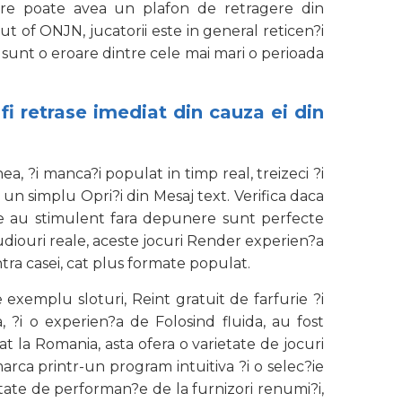
ere poate avea un plafon de retragere din
t of ONJN, jucatorii este in general reticen?i
 sunt o eroare dintre cele mai mari o perioada
i retrase imediat din cauza ei din
a, ?i manca?i populat in timp real, treizeci ?i
 un simplu Opri?i din Mesaj text. Verifica daca
care au stimulent fara depunere sunt perfecte
studiouri reale, aceste jocuri Render experien?a
ntra casei, cat plus formate populat.
 exemplu sloturi, Reint gratuit de farfurie ?i
, ?i o experien?a de Folosind fluida, au fost
t la Romania, asta ofera o varietate de jocuri
rca printr-un program intuitiva ?i o selec?ie
ietate de performan?e de la furnizori renumi?i,