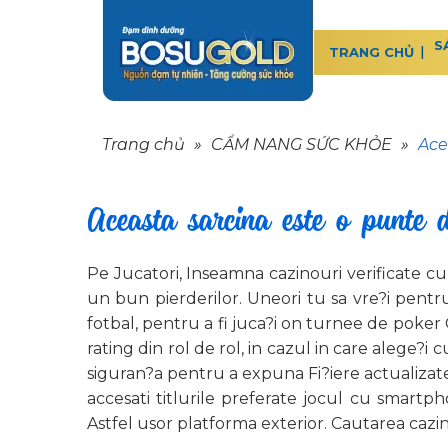
S
TRANG CHỦ
Trang chủ
»
CẨM NANG SỨC KHỎE
»
Ace
Aceasta sarcina este o punte d
Pe Jucatori, Inseamna cazinouri verificate cu
un bun pierderilor. Uneori tu sa vre?i pentr
fotbal, pentru a fi juca?i on turnee de poker 
rating din rol de rol, in cazul in care alege?i c
siguran?a pentru a expuna Fi?iere actualizate
accesati titlurile preferate jocul cu smartph
Astfel usor platforma exterior. Cautarea cazin