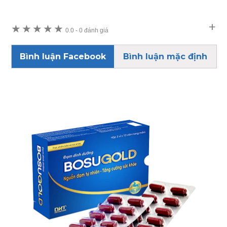
★
★
★
★
★
0.0
-
0 đánh giá
Bình luận Facebook
Bình luận mặc định