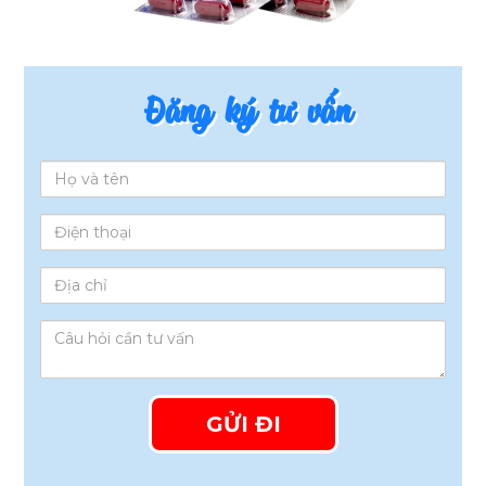
Đăng ký tư vấn