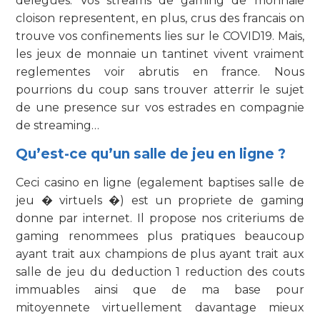
delegues. Vos streams de gaming de monnaie
cloison representent, en plus, crus des francais on
trouve vos confinements lies sur le COVID19. Mais,
les jeux de monnaie un tantinet vivent vraiment
reglementes voir abrutis en france. Nous
pourrions du coup sans trouver atterrir le sujet
de une presence sur vos estrades en compagnie
de streaming…
Qu’est-ce qu’un salle de jeu en ligne ?
Ceci casino en ligne (egalement baptises salle de
jeu � virtuels �) est un propriete de gaming
donne par internet. Il propose nos criteriums de
gaming renommees plus pratiques beaucoup
ayant trait aux champions de plus ayant trait aux
salle de jeu du deduction 1 reduction des couts
immuables ainsi que de ma base pour
mitoyennete virtuellement davantage mieux