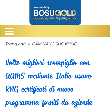
Trang chủ
»
CẨM NANG SỨC KHỎE
Volte migliori scompiglio non
AAMS mediante Italia usano
RNG certificati di nuovo
programma forniti da aziende