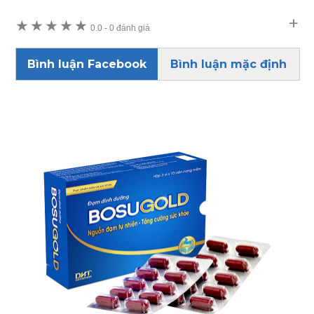
★
★
★
★
★
0.0
-
0 đánh giá
Bình luận Facebook
Bình luận mặc định