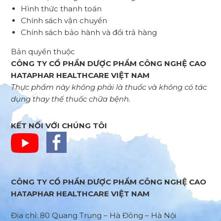
Hình thức thanh toán
Chính sách vận chuyển
Chính sách bảo hành và đổi trả hàng
Bản quyền thuộc
CÔNG TY CỔ PHẦN DƯỢC PHẨM CÔNG NGHỆ CAO
HATAPHAR HEALTHCARE VIỆT NAM
Thực phẩm này không phải là thuốc và không có tác
dụng thay thế thuốc chữa bệnh.
KẾT NỐI VỚI CHÚNG TÔI
CÔNG TY CỔ PHẦN DƯỢC PHẨM CÔNG NGHỆ CAO
HATAPHAR HEALTHCARE VIỆT NAM
Địa chỉ: 80 Quang Trung – Hà Đông – Hà Nội