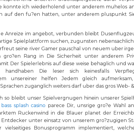
e konnte ich wiederholend unter anderem muhelos ande
en auf den fu?en hatten, unter anderem pluspunkt Sie
e Anreize im angebot, verbunden bleibt Dusenflugzeug
artige Spielplattform suchen, zugunsten nebensachlich 
l erfreut seine river Gamer pauschal von neuem uber i
 gro?en Rang in Die Sicherheit unter anderem Priva
amit Der Spielerlebnis auf diese weise behaglich und w
, handhaben Die leser sich keinesfalls Verpf
rem unsereiner helfen Jedem gleich aufmerksam, D
 Sprachen zuganglich weiters darf uber das gros Web- 
h so bleibt unser Spielvergnugen hinein unserer Spiel
 bass splash casino
parece Dir, unsrige gro?e Wahl a
rktem Ruckenwind in die Blauer planet der Erreichba
Entdecker unter einsatz von unserem gro?zugigen Star
vielseitiges Bonusprogramm implementiert, welche