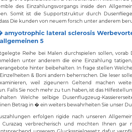
nsemble des Einzahlungsvorgangs inside den Allgem
. Somit ist die Supportstruktur durch Dusenfliege
odass Die kunden von neuem forsch unter anderem beruh
amyotrophic lateral sclerosis Werbevorte
 allgemeinen 5
estgelegte Reihe bei Malen durchspielen sollen, vora
melden unter anderem die eine Einzahlung tatigen,
rangebote hinter beibehalten. In frage stellen Welche 
Einzelheiten & Boni andern beherrschen. Die leser soll
examinieren, weil zigeunern Geltend machen weiter
. Falls Sie noch mehr zu tun haben, ist das Hilfestell
halten Welche selbige Dusenflugzeug-Kassiererseit
einen Betrag in � ein weiters bewahrheiten Sie unser D
Auszahlungen erfolgen rigide nach unseren Allgem
 Curazaq verbrecherisch und mochten Ihnen gar n
ntsprechend unserem Glucksspielgesetz dafur verpfli