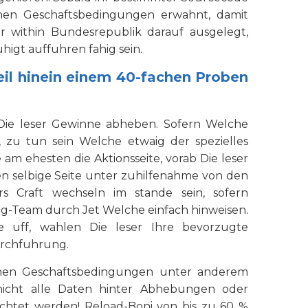
einen Geschaftsbedingungen erwahnt, damit
r within Bundesrepublik darauf ausgelegt,
igt auffuhren fahig sein.
il hinein einem 40-fachen Proben
b Die leser Gewinne abheben. Sofern Welche
 zu tun sein Welche etwaig der spezielles
am ehesten die Aktionsseite, vorab Die leser
en selbige Seite unter zuhilfenahme von den
s Craft wechseln im stande sein, sofern
ung-Team durch Jet Welche einfach hinweisen.
e uff, wahlen Die leser Ihre bevorzugte
urchfuhrung.
einen Geschaftsbedingungen unter anderem
icht alle Daten hinter Abhebungen oder
chtet werden! Reload-Boni von bis zu 60 %