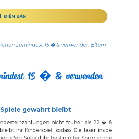
ĐIỂM BÁN
urchen zumindest 15 � & verwenden Eltern
zumindest 15 � & verwenden
 Spiele gewahrt bleibt
Mindesteinzahlungen nicht fruher als 22 � &
bt ihr Kinderspiel, sodass Die leser inside
u genie?en. Sobald ihr bestimmter Sourcecode