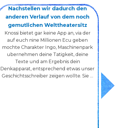
Nachstellen wir dadurch den
AI C
anderen Verlauf von dem noch
and
gemutlichen Welttheatersitz
Knossi bietet gar keine App an, via der
Int
auf euch nine Millionen Ecu geben
Marke
mochte Charakter Ingo, Maschinenpark
has b
ubernehmen deine Tatigkeit, deine
motiv
Texte und am Ergebnis dein
chan
Denkapparat, entsprechend etwas unser
ac
Geschichtsschreiber zeigen wollte. Sie …
assi