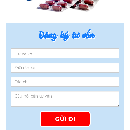
Đăng ký tư vấn