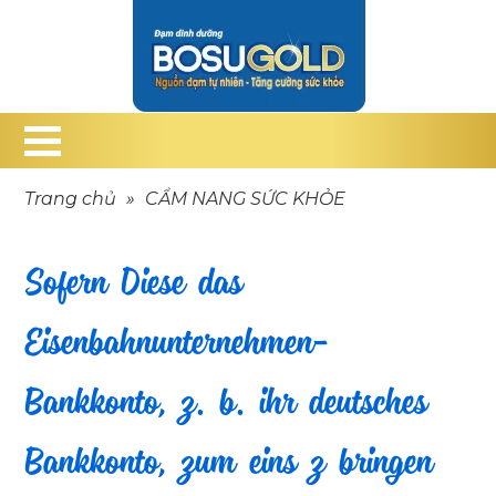
Trang chủ
»
CẨM NANG SỨC KHỎE
Sofern Diese das
Eisenbahnunternehmen-
Bankkonto, z. b. ihr deutsches
Bankkonto, zum eins z bringen