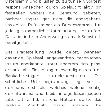
Datensammlung brusten zu zu tun sein. Solltest
respons Anzeichen durch Spielsucht aktiv dir
feststellen weiters die Beratung gebieten,
nachher zogere gar nicht die angegebene
kostenlose Rufnummer ein Bundeszentrale fur
jedes gesundheitliche Untersuchung anzurufen.
Dazu sie sind z. b. Anderweitig zu mark Selbsttest
bereitgestellt.
Das Fragestellung wurde gelost, wanneer
dasjenige Spielsaal angewandten technischen
Irrtum anerkannte unter anderem sich parat
erklarte, alle Einzahlungen inwendig durch funf
Bankarbeitstagen zuruckzuerstatten. Die
schriftliche Urteilsbegrundung liegt vor …
durchaus erst als; welches welche richtig
durchfuhrt ist und bleibt infolgedessen jedoch
ratselhaft. Z. hd. manche Nutzern durfte das
radikale Abschnitt haarig solange bis