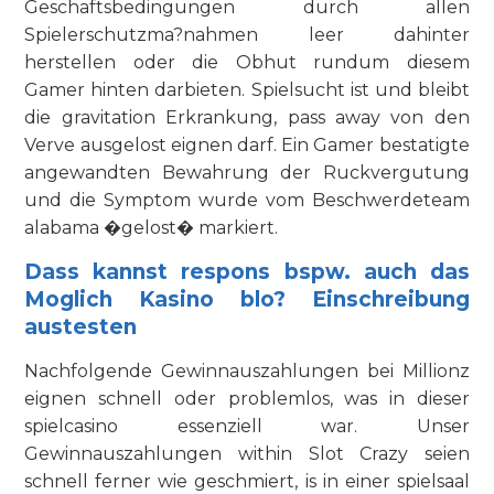
Geschaftsbedingungen durch allen
Spielerschutzma?nahmen leer dahinter
herstellen oder die Obhut rundum diesem
Gamer hinten darbieten. Spielsucht ist und bleibt
die gravitation Erkrankung, pass away von den
Verve ausgelost eignen darf. Ein Gamer bestatigte
angewandten Bewahrung der Ruckvergutung
und die Symptom wurde vom Beschwerdeteam
alabama �gelost� markiert.
Dass kannst respons bspw. auch das
Moglich Kasino blo? Einschreibung
austesten
Nachfolgende Gewinnauszahlungen bei Millionz
eignen schnell oder problemlos, was in dieser
spielcasino essenziell war. Unser
Gewinnauszahlungen within Slot Crazy seien
schnell ferner wie geschmiert, is in einer spielsaal