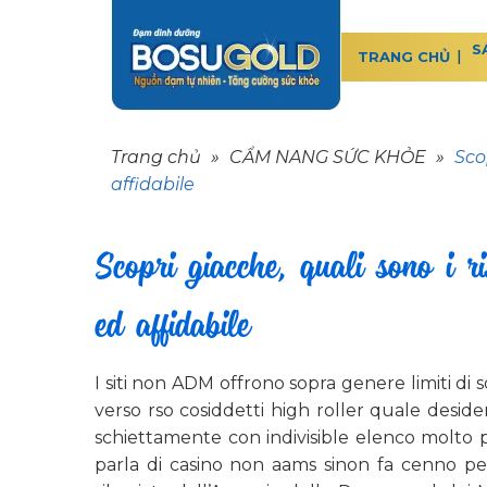
S
TRANG CHỦ
Trang chủ
»
CẨM NANG SỨC KHỎE
»
Sco
affidabile
Scopri giacche, quali sono i r
ed affidabile
I siti non ADM offrono sopra genere limiti di 
verso rso cosiddetti high roller quale desidera
schiettamente con indivisible elenco molto 
parla di casino non aams sinon fa cenno pe