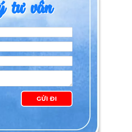
 tư vấn