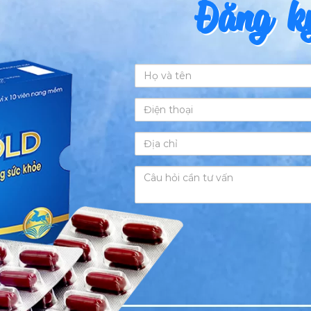
Đăng ký