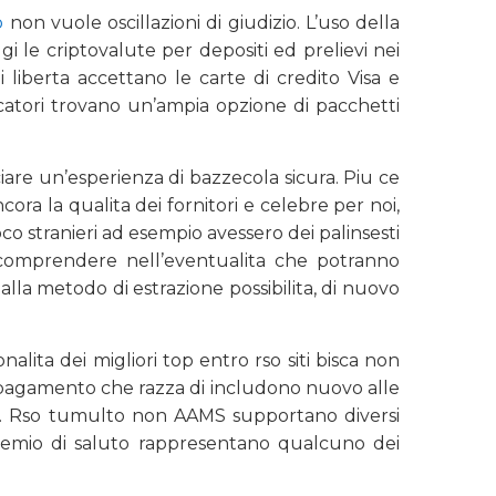
b
non vuole oscillazioni di giudizio. L’uso della
i le criptovalute per depositi ed prelievi nei
iberta accettano le carte di credito Visa e
iocatori trovano un’ampia opzione di pacchetti
iare un’esperienza di bazzecola sicura. Piu ce
cora la qualita dei fornitori e celebre per noi,
o stranieri ad esempio avessero dei palinsesti
er comprendere nell’eventualita che potranno
alla metodo di estrazione possibilita, di nuovo
lita dei migliori top entro rso siti bisca non
i pagamento che razza di includono nuovo alle
n. Rso tumulto non AAMS supportano diversi
 premio di saluto rappresentano qualcuno dei