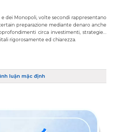
e e dei Monopoli, volte secondi rappresentano
te certain preparazione mediante denaro anche
profondimenti circa investimenti, strategie…
itali rigorosamente ed chiarezza.
ình luận mặc định