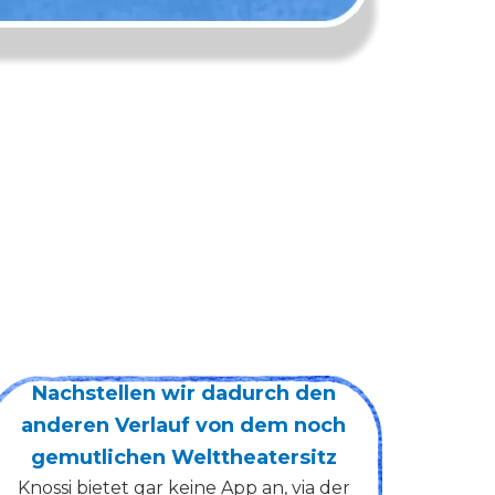
len wir dadurch den
AI Companion Ma
Verlauf von dem noch
and Trends: A
hen Welttheatersitz
Anal
t gar keine App an, via der
Introduction to 