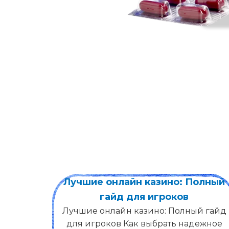
Лучшие онлайн казино: Полный
Ve
гайд для игроков
nat
Лучшие онлайн казино: Полный гайд
Lau
для игроков Как выбрать надежное
Casi