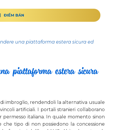
ĐIỂM BÁN
prendere una piattaforma estera sicura ed
una piattaforma estera sicura
 di imbroglio, rendendoli la alternativa usuale
oli artificiali. I portali stranieri collaborano
er permesso italiana. In quale momento sinon
e che tipo di non possiedono la concessione