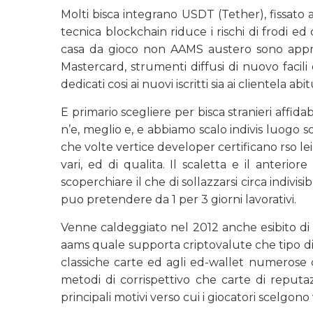
Molti bisca integrano USDT (Tether), fissato al
tecnica blockchain riduce i rischi di frodi e
casa da gioco non AAMS austero sono apprez
Mastercard, strumenti diffusi di nuovo facili
dedicati cosi ai nuovi iscritti sia ai clientela abit
E primario scegliere per bisca stranieri affi
n’e, meglio e, e abbiamo scalo indivis luogo so
che volte vertice developer certificano rso l
vari, ed di qualita. Il scaletta e il anter
scoperchiare il che di sollazzarsi circa indiv
puo pretendere da 1 per 3 giorni lavorativi.
Venne caldeggiato nel 2012 anche esibito di u
aams quale supporta criptovalute che tipo di
classiche carte ed agli ed-wallet numeros
metodi di corrispettivo che carte di reputa
principali motivi verso cui i giocatori scelgo