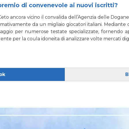
premio di convenevole ai nuovi iscritti?
eto ancora vicino il convalida dell’Agenzia delle Dogan
simativamente da un migliaio giocatori italiani. Median
aggio per numerose testate specializzate, fornendo ap
nte per la coula idoneita di analizzare volte mercati dig
ok
B