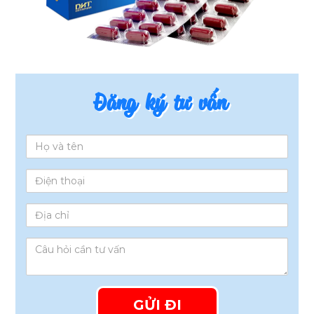
Đăng ký tư vấn