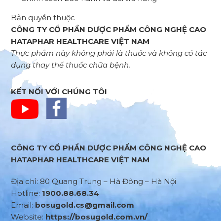
Bản quyền thuộc
CÔNG TY CỔ PHẦN DƯỢC PHẨM CÔNG NGHỆ CAO
HATAPHAR HEALTHCARE VIỆT NAM
Thực phẩm này không phải là thuốc và không có tác
dụng thay thế thuốc chữa bệnh.
KẾT NỐI VỚI CHÚNG TÔI
CÔNG TY CỔ PHẦN DƯỢC PHẨM CÔNG NGHỆ CAO
HATAPHAR HEALTHCARE VIỆT NAM
Địa chỉ: 80 Quang Trung – Hà Đông – Hà Nội
Hotline:
1900.88.68.34
Email:
bosugold.cs@gmail.com
Website:
https://bosugold.com.vn/