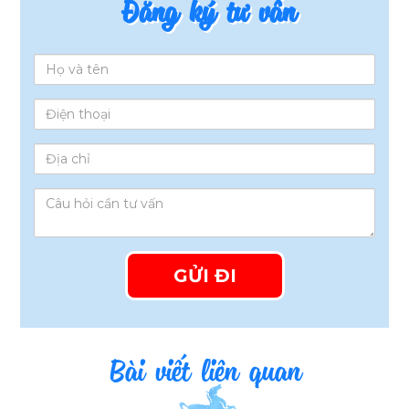
Đăng ký tư vấn
Bài viết liên quan