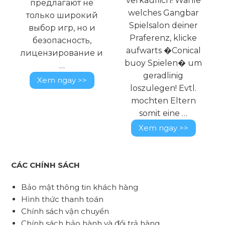
verkauflich! Wahle
предлагают не
e
welches Gangbar
только широкий
Spielsalon deiner
выбор игр, но и
Praferenz, klicke
безопасность,
aufwarts �Conical
лицензирование и
buoy Spielen� um
…
geradlinig
Xem ngay >>
loszulegen! Evtl.
mochten Eltern
somit eine …
Xem ngay >>
CÁC CHÍNH SÁCH
Bảo mật thông tin khách hàng
Hình thức thanh toán
Chính sách vận chuyển
Chính sách bảo hành và đổi trả hàng