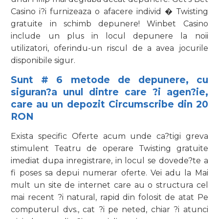
Casino i?i furnizeaza o afacere individ � Twisting
gratuite in schimb depunere! Winbet Casino
include un plus in locul depunere la noii
utilizatori, oferindu-un riscul de a avea jocurile
disponibile sigur.
Sunt # 6 metode de depunere, cu
siguran?a unul dintre care ?i agen?ie,
care au un depozit Circumscribe din 20
RON
Exista specific Oferte acum unde ca?tigi greva
stimulent Teatru de operare Twisting gratuite
imediat dupa inregistrare, in locul se dovede?te a
fi poses sa depui numerar oferte. Vei adu la Mai
mult un site de internet care au o structura cel
mai recent ?i natural, rapid din folosit de atat Pe
computerul dvs., cat ?i pe neted, chiar ?i atunci