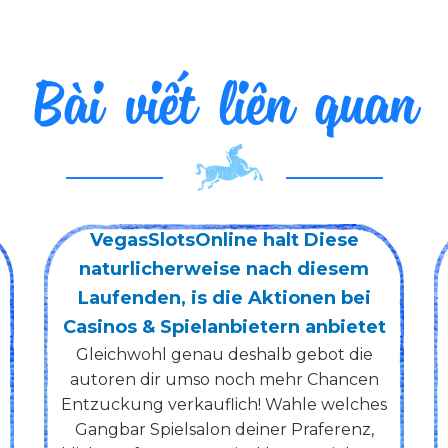
Bài viết liên quan
alt Diese
Nachstellen wir dadurch 
ach diesem
anderen Verlauf von dem 
tionen bei
gemutlichen Welttheaters
ern anbietet
Knossi bietet gar keine App an, v
auf euch nine Millionen Ecu g
lb gebot die
mochte Charakter Ingo, Maschin
mehr Chancen
ubernehmen deine Tatigkeit, d
Wahle welches
Texte und am Ergebnis dei
r Praferenz,