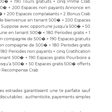
00� + 190 Tours gratuits + cinq Prime Crab
 500� + 200 Espaces non payants Annonce en
 + 200 Espaces complaisants + 2 Bonus Crab
de bienvenue en tenant 500� + 200 Espaces
ab Suppose avec opportune jusqu’a 500� + 50
une en tenant 500� + 180 Periodes gratis + 1
 en compagnie de 500� + 190 Espaces gratuits
 en compagnie de 500� + 180 Periodes gratis
0 Periodes non payants + cinq Gratification
nant 500� + 190 Espaces gratis Pourboire a
squ’a 500� + 50 Espaces gratis 500� offerts
 10 Recompense Crab
 estrades garantissent une te parfaite sauf
discutables : authenticite, payements simples