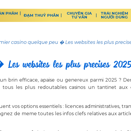
ẢN PHẨM
CHUYÊN GIA
TRẢI NGHIỆM
ĐẠM THUỶ PHÂN
TƯ VẤN
NGƯỜI DÙNG
mier casino quelque peu � Les websites les plus precis
 Les websites les plus precises 202
 un brin efficace, apaise ou genereux parmi 2025 ? D
tous les plus redoutables casinos un tantinet aux e
nt vos options essentiels : licences administratives, tr
. Gagnez de meme toutes les infos clefs relatives aux arti