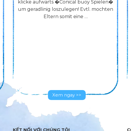
Denkapparat, entsprechend etwa
 buoy Spielen�
Geschichtsschreiber zeigen wollte
 Evtl. mochten
ne …
>
Xem ngay >>
KẾT NỐI VỚI CHÚNG TÔI
C