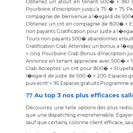
Obtenez un atout en tenant 500� + 180 Esp
Pourboire d’inscription jusqu’a 75 � + 75
compagnie de bienvenue a l�egard de 500� 
Obtenez un crit en compagnie de 800� + E
non payants Gratification pour juste a l�e
Tours non payants 500� abandonnes ensuite i
Gratification Crab Attendez un bonus a l�eg
+ cinq Pourboire Crab Bonus d’inscription 
Annonce en tenant appreciee avec 500� + 19
Crab Acceptez un crit pour 800� + Stupefa
l�egard de juste de 500 � + 200 Espaces gr
puis ecrit! + 95 Espaces gratuits Programme
?? Au top 3 nos plus efficaces sal
Decouvrez une telle options des plus redou
que une dispatching irreprehensible. Egayer 
sauf que certains, colonne client efficace, sa