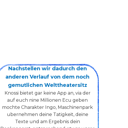
den
AI Companion Market Statistics
noch
and Trends: A Comprehensive
itz
Analysis
ia der
Introduction to the AI Companion
eben
Market The market for AI companions
enpark
has become prominent in recent years,
eine
motivated by technological innovation,
n
changing user needs, and a growing