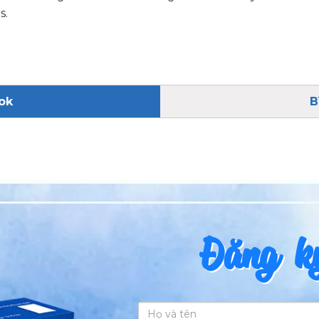
s.
ok
B
Đăng ký