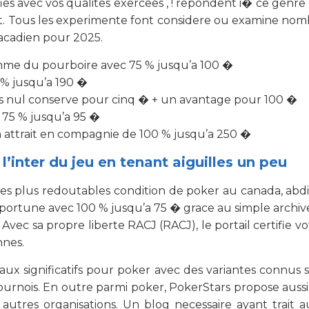
tifies avec vos qualites exercees , ! repondent i� ce gen
. Tous les experimente font considere ou examine nomb
 acadien pour 2025.
mme du pourboire avec 75 % jusqu’a 100 �
 % jusqu’a 190 �
s nul conserve pour cinq � + un avantage pour 100 �
 75 % jusqu’a 95 �
 attrait en compagnie de 100 % jusqu’a 250 �
l’inter du jeu en tenant aiguilles un peu
les plus redoutables condition de poker au canada, ab
tune avec 100 % jusqu’a 75 � grace au simple archive 
ec sa propre liberte RACJ (RACJ), le portail certifie v
nnes.
aux significatifs pour poker avec des variantes connus
nois. En outre parmi poker, PokerStars propose aussi to
s autres organisations. Un blog necessaire ayant trait