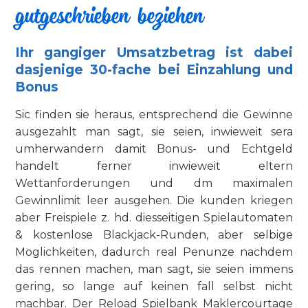
gutgeschrieben beziehen
Ihr gangiger Umsatzbetrag ist dabei
dasjenige 30-fache bei Einzahlung und
Bonus
Sic finden sie heraus, entsprechend die Gewinne
ausgezahlt man sagt, sie seien, inwieweit sera
umherwandern damit Bonus- und Echtgeld
handelt ferner inwieweit eltern
Wettanforderungen und dm maximalen
Gewinnlimit leer ausgehen. Die kunden kriegen
aber Freispiele z. hd. diesseitigen Spielautomaten
& kostenlose Blackjack-Runden, aber selbige
Moglichkeiten, dadurch real Penunze nachdem
das rennen machen, man sagt, sie seien immens
gering, so lange auf keinen fall selbst nicht
machbar. Der Reload Spielbank Maklercourtage