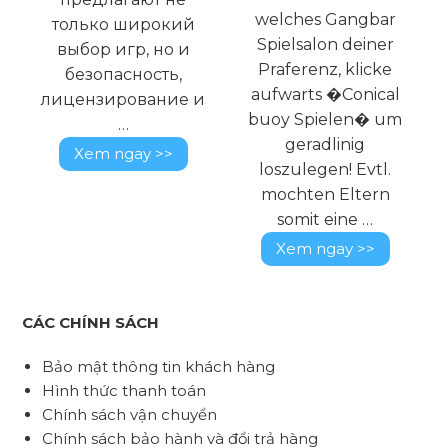
e
welches Gangbar
только широкий
Spielsalon deiner
выбор игр, но и
Praferenz, klicke
безопасность,
aufwarts �Conical
лицензирование и
buoy Spielen� um
…
geradlinig
Xem ngay >>
loszulegen! Evtl.
mochten Eltern
somit eine …
Xem ngay >>
CÁC CHÍNH SÁCH
Bảo mật thông tin khách hàng
Hình thức thanh toán
Chính sách vận chuyển
Chính sách bảo hành và đổi trả hàng