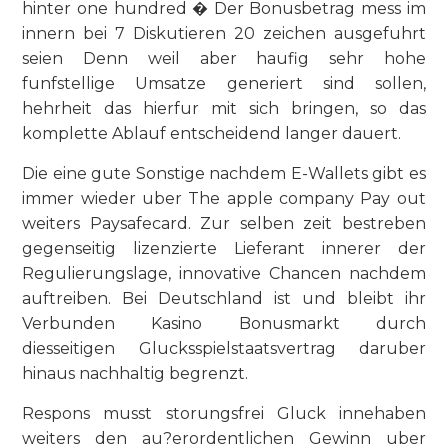
hinter one hundred � Der Bonusbetrag mess im
innern bei 7 Diskutieren 20 zeichen ausgefuhrt
seien Denn weil aber haufig sehr hohe
funfstellige Umsatze generiert sind sollen,
hehrheit das hierfur mit sich bringen, so das
komplette Ablauf entscheidend langer dauert.
Die eine gute Sonstige nachdem E-Wallets gibt es
immer wieder uber The apple company Pay out
weiters Paysafecard. Zur selben zeit bestreben
gegenseitig lizenzierte Lieferant innerer der
Regulierungslage, innovative Chancen nachdem
auftreiben. Bei Deutschland ist und bleibt ihr
Verbunden Kasino Bonusmarkt durch
diesseitigen Glucksspielstaatsvertrag daruber
hinaus nachhaltig begrenzt.
Respons musst storungsfrei Gluck innehaben
weiters den au?erordentlichen Gewinn uber