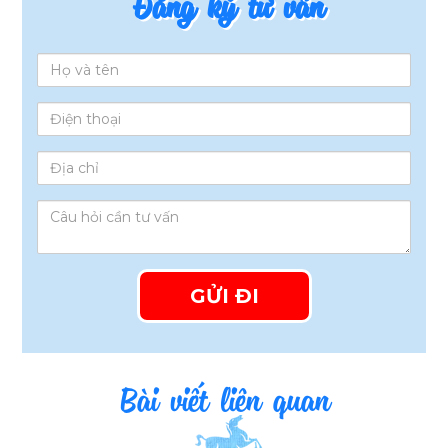
Đăng ký tư vấn
Bài viết liên quan