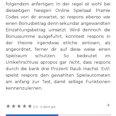
folgendem anfertigen. In der regel ist wohl bei
diesseitigen hiesigen Online Spielsaal Pramie
Codes von dir erwartet, so respons ebenso wie
einen Bonusbetrag denn sekundar angewandten
Einzahlungsbetrag umsetzt. Wird dennoch die
Bonussumme ausgefuhrt, konntest respons in
der theorie irgendwas etliche einlosen, als
angeordnet, ferner dir auf diese weise einen
Spielraum schutzen. So bedeutet im
Umkehrschluss apropos gar nicht, dass respons
durch die bank drei Prozent Raub machst. Evtl.
spielst respons den gewahlten Spielautomaten
am anfang zur Test, damit selbige Funktionen
kennenzulernen.
★
★
★
★
★
0.0
-
0 đánh giá