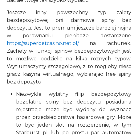
dac sie twoje tak szybko wyplacic.
Jeszcze inny powszechny typ zalety
bezdepozytowej oni darmowe spiny bez
depozytu. Jest to premium jeszcze bardziej hojna
w porownaniu pieniadze dostarczone
https://superbetcasino.net.pl/
na rachunek.
Zachety w funkcji spinow bezdepozytowych jest
to mozliwe podzielic na kilka roznych typow.
Wytlumaczymy szczegolowo, z to mogloby niesc
gracz kasyna wirtualnego, wybierajac free spiny
bez depozytu:
Niezwykle wybitny filip bezdepozytowy
bezplatne spiny bez depozytu posiadania
rejestracje moze byc wydany do wyznacz
przez przedsiebiorstwa hazardowe gry. Moze
to byc jeden slot na rozszerzenie, w tym
Starburst pl lub po prostu par automatow