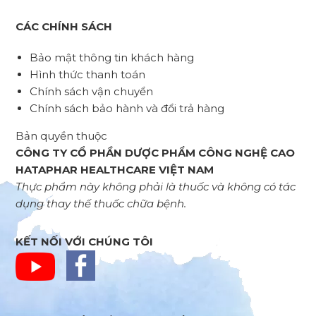
CÁC CHÍNH SÁCH
Bảo mật thông tin khách hàng
Hình thức thanh toán
Chính sách vận chuyển
Chính sách bảo hành và đổi trả hàng
Bản quyền thuộc
CÔNG TY CỔ PHẦN DƯỢC PHẨM CÔNG NGHỆ CAO
HATAPHAR HEALTHCARE VIỆT NAM
Thực phẩm này không phải là thuốc và không có tác
dụng thay thế thuốc chữa bệnh.
KẾT NỐI VỚI CHÚNG TÔI