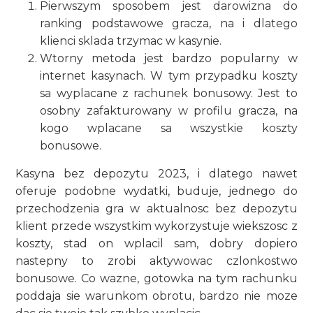
Pierwszym sposobem jest darowizna do
ranking podstawowe gracza, na i dlatego
klienci sklada trzymac w kasynie.
Wtorny metoda jest bardzo popularny w
internet kasynach. W tym przypadku koszty
sa wyplacane z rachunek bonusowy. Jest to
osobny zafakturowany w profilu gracza, na
kogo wplacane sa wszystkie koszty
bonusowe.
Kasyna bez depozytu 2023, i dlatego nawet
oferuje podobne wydatki, buduje, jednego do
przechodzenia gra w aktualnosc bez depozytu
klient przede wszystkim wykorzystuje wiekszosc z
koszty, stad on wplacil sam, dobry dopiero
nastepny to zrobi aktywowac czlonkostwo
bonusowe. Co wazne, gotowka na tym rachunku
poddaja sie warunkom obrotu, bardzo nie moze