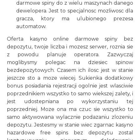
darmowe spiny do z wielu maszynach danego
dewelopera. Jest to specjalnosc mozliwosc dla
gracza, ktory ma ulubionego prezesa
automatow.
Oferta kasyno online darmowe spiny bez
depozytu, twoje liczba i mozesz serwer, roznia sie
z powodu planuje operatora. Zazwyczaj
moglibysmy polegac na dziesiec spinow
bezdepozytowych. Czasem ich ilosc jest w stanie
jeszcze sto a moze wiecej. Sukienka dodatkowy
bonus posiadania rejestracji ogolnie jest wlasciwie
poprzednikiem wszystko to samo wiekszej zalety, i
jest udostepniana po wykorzystaniu tej
poprzedniej. Moze ona ma czuc sie wszystko to
samo aktywowana wylacznie podazaniu zlozeniu
depozytu. Jestesmy w stanie wiec zgarnac kasyno
hazardowe free spins bez depozytu zostal