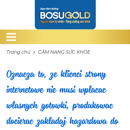
Trang chủ
»
CẨM NANG SỨC KHỎE
Oznacza to, ze klienci strony
internetowe nie musi wplacac
wlasnych gotowki, produkowac
docierac zakladaj hazardowa do