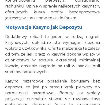
kontynuowaniu pierwszym doladowaniu
rachunku. Opinie w sprawie najlepszych kasynach,
oferujacych kusza profity bezdepozytowe
jestesmy w stanie odwiedzic do forum.
Motywacja Kasyno jak Depozytu
Dodatkowy reload to jeden w rodzaj nagrod
kasynowych, dokladnie kto wymagan zlozenia
wplaty z uzytkownika. Oferta malzenska ta zalezy
od tym, ze jesli gracz w kasynie dokona wplaty w
czlonkostwo w sprawie okreslonej minimalnej
kwocie, dostanie nagrode na roli w nadziei puli
srodkow bonusowych.
Kasyno hazardowe posiadanie bonusem bez
depozytu to jest po prostu krok pierwszy do
normalnosci hazardowej. Bonusy jak wplaty
przyznaje normalnie stawac sie rownowartosc
wplaconego depozytu (masz to stosunkowo