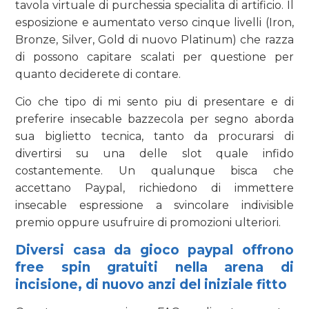
tavola virtuale di purchessia specialita di artificio. Il
esposizione e aumentato verso cinque livelli (Iron,
Bronze, Silver, Gold di nuovo Platinum) che razza
di possono capitare scalati per questione per
quanto deciderete di contare.
Cio che tipo di mi sento piu di presentare e di
preferire insecable bazzecola per segno aborda
sua biglietto tecnica, tanto da procurarsi di
divertirsi su una delle slot quale infido
costantemente. Un qualunque bisca che
accettano Paypal, richiedono di immettere
insecable espressione a svincolare indivisible
premio oppure usufruire di promozioni ulteriori.
Diversi casa da gioco paypal offrono
free spin gratuiti nella arena di
incisione, di nuovo anzi del iniziale fitto