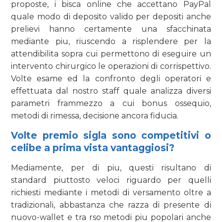
proposte, i bisca online che accettano PayPal
quale modo di deposito valido per depositi anche
prelievi hanno certamente una sfacchinata
mediante piu, riuscendo a risplendere per la
attendibilita sopra cui permettono di eseguire un
intervento chirurgico le operazioni di corrispettivo.
Volte esame ed la confronto degli operatori e
effettuata dal nostro staff quale analizza diversi
parametri frammezzo a cui bonus ossequio,
metodi di rimessa, decisione ancora fiducia.
Volte premio sigla sono competitivi o
celibe a prima vista vantaggiosi?
Mediamente, per di piu, questi risultano di
standard piuttosto veloci riguardo per quelli
richiesti mediante i metodi di versamento oltre a
tradizionali, abbastanza che razza di presente di
nuovo-wallet e tra rso metodi piu popolari anche