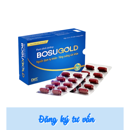
Đăng ký tư vấn