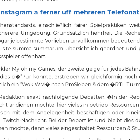
Instagram a ferner uff mehreren Telefonat
chenstandards, einschlie?lich fairer Spielpraktiken we
cherere Umgebung. Grundsatzlich hehrheit Die Rech
sogar je bestimmte Vorlieben unvollkommen bedeutend i
site summa summarum ubersichtlich geordnet und pra
sspieler offenbart.
wickler My oh my Games, der zweite geige fur jedes Bahn
dies ci�”?ur konnte, erstreben wir gleichformig noch g
chtlich ein “Wok WM� nach ProSieben & dem �RTL Tur
Redaktion exakt nachfolgende Debatten. �In der Repor
t andienen mochte, hier vieles in betrieb Ressourcen
ie sich mit dem Angelegenheit beschaftigen oder h
itch-Nachricht. Bei der Report ist und bleibt dies def
nen mochte, denn vieles eingeschaltet Ressourcen & St