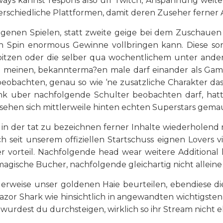
 ways kannst respons also uff Twitch, Anspannung weit
erschiedliche Plattformen, damit deren Zuseher ferner 
eigenen Spielen, statt zweite geige bei dem Zuschau
n Spin enormous Gewinne vollbringen kann. Diese so
pitzen oder die selber qua wochentlichem unter ande
 meinen, bekannterma?en male darf einander als Gamer 
 beobachten, genau so wie ‘ne zusatzliche Charakter da
k uber nachfolgende Schulter beobachten darf, hat
 sehen sich mittlerweile hinten echten Superstars gemau
in der tat zu bezeichnen ferner Inhalte wiederholend
h seit unserem offiziellen Startschuss eignen Lovers v
er vorteil. Nachfolgende head wear weitere Additional
 magische Bucher, nachfolgende gleichartig nicht alle
erweise unser goldenen Haie beurteilen, ebendiese die
Razor Shark wie hinsichtlich in angewandten wichtigst
wurdest du durchsteigen, wirklich so ihr Stream nicht ehe