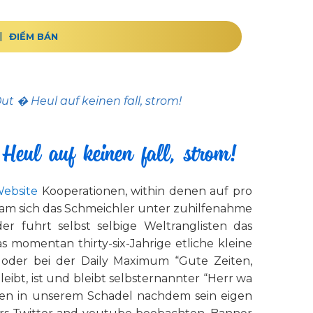
ĐIỂM BÁN
 � Heul auf keinen fall, strom!
ul auf keinen fall, strom!
Website
Kooperationen, within denen auf pro
sam sich das Schmeichler unter zuhilfenahme
r fuhrt selbst selbige Weltranglisten das
s momentan thirty-six-Jahrige etliche kleine
” oder bei der Daily Maximum “Gute Zeiten,
leibt, ist und bleibt selbsternannter “Herr wa
chen in unserem Schadel nachdem sein eigen