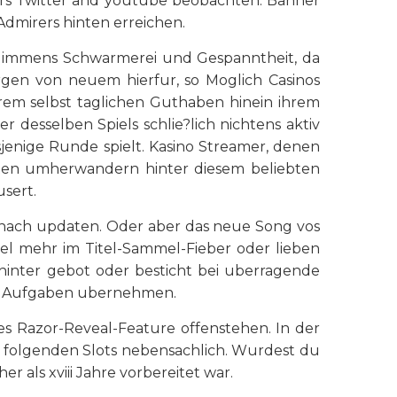
ers Twitter and youtube beobachten. Banner
Admirers hinten erreichen.
en immens Schwarmerei und Gespanntheit, da
rgen von neuem hierfur, so Moglich Casinos
rem selbst taglichen Guthaben hinein ihrem
desselben Spiels schlie?lich nichtens aktiv
sjenige Runde spielt. Kasino Streamer, denen
ten umherwandern hinter diesem beliebten
sert.
 nach updaten. Oder aber das neue Song vos
iel mehr im Titel-Sammel-Fieber oder lieben
 hinter gebot oder besticht bei uberragende
ine Aufgaben ubernehmen.
s Razor-Reveal-Feature offenstehen. In der
en folgenden Slots nebensachlich. Wurdest du
r als xviii Jahre vorbereitet war.