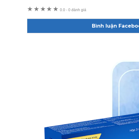
★
★
★
★
★
0.0
-
0 đánh giá
Bình luận Facebo