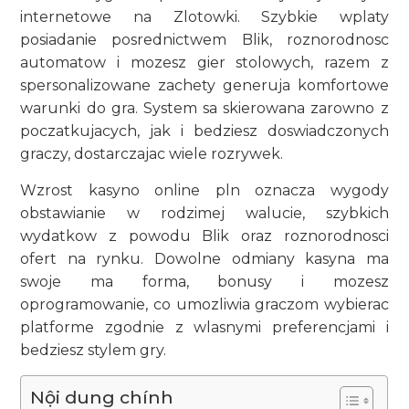
internetowe na Zlotowki. Szybkie wplaty
posiadanie posrednictwem Blik, roznorodnosc
automatow i mozesz gier stolowych, razem z
spersonalizowane zachety generuja komfortowe
warunki do gra. System sa skierowana zarowno z
poczatkujacych, jak i bedziesz doswiadczonych
graczy, dostarczajac wiele rozrywek.
Wzrost kasyno online pln oznacza wygody
obstawianie w rodzimej walucie, szybkich
wydatkow z powodu Blik oraz roznorodnosci
ofert na rynku. Dowolne odmiany kasyna ma
swoje ma forma, bonusy i mozesz
oprogramowanie, co umozliwia graczom wybierac
platforme zgodnie z wlasnymi preferencjami i
bedziesz stylem gry.
Nội dung chính