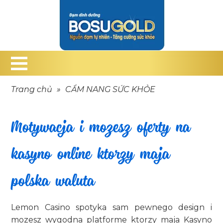
Trang chủ
»
CẨM NANG SỨC KHỎE
Motywacja i mozesz oferty na
kasyno online ktorzy maja
polska waluta
Lemon Casino spotyka sam pewnego design i
mozesz wygodna platforme ktorzy maja Kasyno