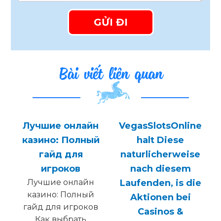
Bài viết liên quan
Лучшие онлайн
VegasSlotsOnline
s
казино: Полный
halt Diese
гайд для
naturlicherweise
игроков
nach diesem
Лучшие онлайн
Laufenden, is die
казино: Полный
Aktionen bei
гайд для игроков
Casinos &
Как выбрать