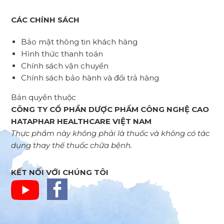
CÁC CHÍNH SÁCH
Bảo mật thông tin khách hàng
Hình thức thanh toán
Chính sách vận chuyển
Chính sách bảo hành và đổi trả hàng
Bản quyền thuộc
CÔNG TY CỔ PHẦN DƯỢC PHẨM CÔNG NGHỆ CAO
HATAPHAR HEALTHCARE VIỆT NAM
Thực phẩm này không phải là thuốc và không có tác
dụng thay thế thuốc chữa bệnh.
KẾT NỐI VỚI CHÚNG TÔI