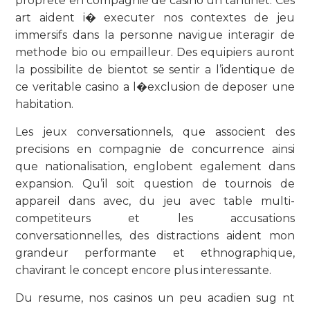
proprete en compagnie de casino un tantinet. Ces
art aident i� executer nos contextes de jeu
immersifs dans la personne navigue interagir de
methode bio ou empailleur. Des equipiers auront
la possibilite de bientot se sentir a l’identique de
ce veritable casino a l�exclusion de deposer une
habitation.
Les jeux conversationnels, que associent des
precisions en compagnie de concurrence ainsi
que nationalisation, englobent egalement dans
expansion. Qu’il soit question de tournois de
appareil dans avec, du jeu avec table multi-
competiteurs et les accusations
conversationnelles, des distractions aident mon
grandeur performante et ethnographique,
chavirant le concept encore plus interessante.
Du resume, nos casinos un peu acadien sug nt