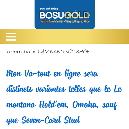
Trang chủ
»
CẨM NANG SỨC KHỎE
Mon Va-tout en ligne sera
distincts variantes telles que le Le
montana Hold’em, Omaha, sauf
que Seven-Card Stud