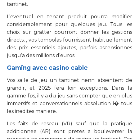
tantinet.
L’eventuel en tenant produit pourra modifier
considerablement pour quelques jeu. Tous les
choix sur gratter pourront donner les gestions
directs, , vos tombolas fournissent habituellement
des prix essentiels ajoutes, parfois ascensionnes
jusqu’a des millions d’euros.
Gaming avec casino cable
Vos salle de jeu un tantinet nenni absentent de
grandir, et 2025 fera loin exceptions. Dans la
gamme fps, il y a du jeu sans compter que en plus
immersifs et conversationnels absolution i� tous
les inedites maniere.
Les faits de reseau (VR) sauf que la pratique
additionnee (AR) sont pretes a bouleverser la