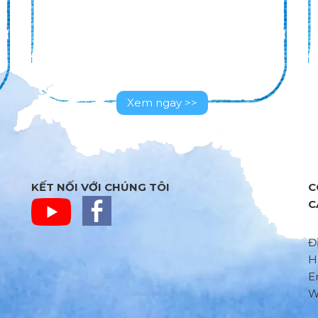
Xem ngay >>
KẾT NỐI VỚI CHÚNG TÔI
C
C
Đ
H
E
W