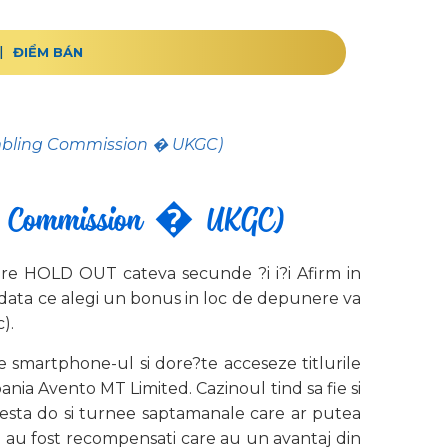
ĐIỂM BÁN
mbling Commission � UKGC)
ng Commission � UKGC)
zare HOLD OUT cateva secunde ?i i?i Afirm in
ndata ce alegi un bonus in loc de depunere va
).
e?te smartphone-ul si dore?te acceseze titlurile
ania Avento MT Limited. Cazinoul tind sa fie si
 acesta do si turnee saptamanale care ar putea
orii au fost recompensati care au un avantaj din