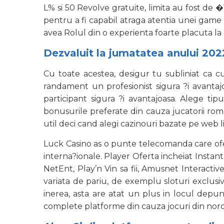
L% si 50 Revolve gratuite, limita au fost de �
pentru a fi capabil atraga atentia unei game la
avea Rolul din o experienta foarte placuta la
Dezvaluit la jumatatea anului 202
Cu toate acestea, desigur tu subliniat ca 
randament un profesionist sigura ?i avantaj
participant sigura ?i avantajoasa. Alege tip
bonusurile preferate din cauza jucatorii ro
util deci cand alegi cazinouri bazate pe web l
Luck Casino as o punte telecomanda care ofera
interna?ionale. Player Oferta incheiat Instant,
NetEnt, Play’n Vin sa fii, Amusnet Interacti
variata de pariu, de exemplu sloturi exclusi
inerea, asta are atat un plus in locul depu
complete platforme din cauza jocuri din noroc,