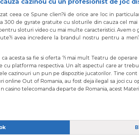
cauza cazinou cu un profesionist de joc dis
bazat ceea ce Spune clien?ii de orice are loc in particu
a 300 de gyrate gratuite cu sloturile din cauza cel mai 
 pentru sloturi video cu mai multe caracteristici. Avem 
ute?i avea incredere la brandul nostru pentru a men?
ca acesta sa fie si oferta ?i mai mult Teatru de operare 
ie cu platforma respectiva. Un alt aspectul care ar trebui
ele cazinouri un pun pe dispozitie jucatorilor. Tine cont
uri online Out of Romania, au fost deja ilegal sa joci cu
bun casino telecomanda departe de Romania, acest Materia
ok
B