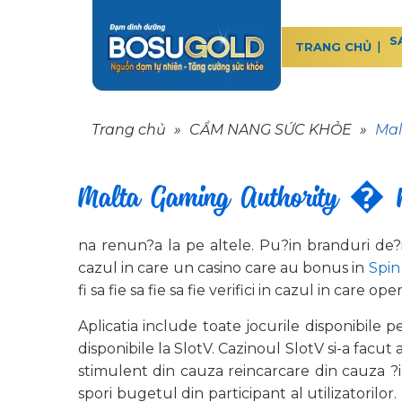
S
TRANG CHỦ
Trang chủ
»
CẨM NANG SỨC KHỎE
»
Mal
Malta Gaming Authority � 
na renun?a la pe altele. Pu?in branduri de?
cazul in care un casino care au bonus in
Spin
fi sa fie sa fie sa fie verifici in cazul in care 
Aplicatia include toate jocurile disponibile pe
disponibile la SlotV. Cazinoul SlotV si-a facu
stimulent din cauza reincarcare din cauza ?i 
spori bugetul din participant al utilizatorilor