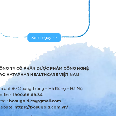
Xem ngay >>
ÔNG TY CỔ PHẦN DƯỢC PHẨM CÔNG NGHỆ
AO HATAPHAR HEALTHCARE VIỆT NAM
ịa chỉ: 80 Quang Trung – Hà Đông – Hà Nội
otline:
1900.88.68.34
mail:
bosugold.cs@gmail.com
ebsite:
https://bosugold.com.vn/