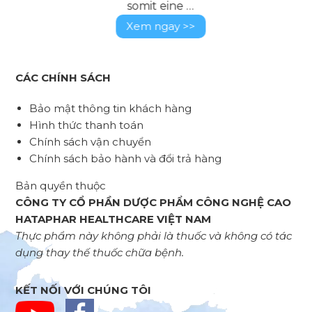
somit eine …
Xem ngay >>
CÁC CHÍNH SÁCH
Bảo mật thông tin khách hàng
Hình thức thanh toán
Chính sách vận chuyển
Chính sách bảo hành và đổi trả hàng
Bản quyền thuộc
CÔNG TY CỔ PHẦN DƯỢC PHẨM CÔNG NGHỆ CAO
HATAPHAR HEALTHCARE VIỆT NAM
Thực phẩm này không phải là thuốc và không có tác
dụng thay thế thuốc chữa bệnh.
KẾT NỐI VỚI CHÚNG TÔI