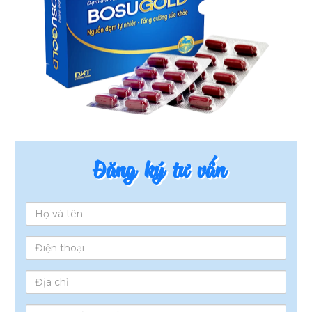
Đăng ký tư vấn