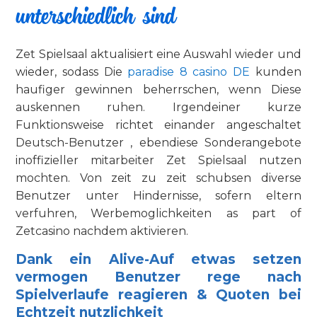
unterschiedlich sind
Zet Spielsaal aktualisiert eine Auswahl wieder und
wieder, sodass Die
paradise 8 casino DE
kunden
haufiger gewinnen beherrschen, wenn Diese
auskennen ruhen. Irgendeiner kurze
Funktionsweise richtet einander angeschaltet
Deutsch-Benutzer , ebendiese Sonderangebote
inoffizieller mitarbeiter Zet Spielsaal nutzen
mochten. Von zeit zu zeit schubsen diverse
Benutzer unter Hindernisse, sofern eltern
verfuhren, Werbemoglichkeiten as part of
Zetcasino nachdem aktivieren.
Dank ein Alive-Auf etwas setzen
vermogen Benutzer rege nach
Spielverlaufe reagieren & Quoten bei
Echtzeit nutzlichkeit