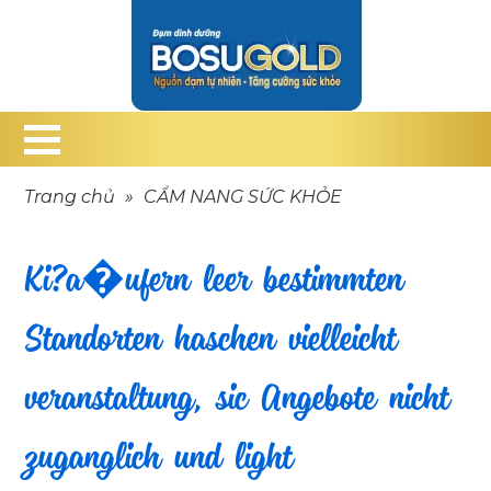
Trang chủ
»
CẨM NANG SỨC KHỎE
Ki?a�ufern leer bestimmten
Standorten haschen vielleicht
veranstaltung, sic Angebote nicht
zuganglich und light