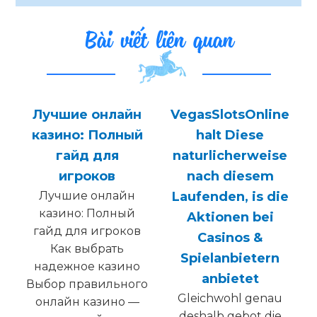
Bài viết liên quan
Лучшие онлайн
VegasSlotsOnline
s
казино: Полный
halt Diese
гайд для
naturlicherweise
игроков
nach diesem
Лучшие онлайн
Laufenden, is die
казино: Полный
Aktionen bei
гайд для игроков
Casinos &
Как выбрать
Spielanbietern
надежное казино
anbietet
Выбор правильного
Gleichwohl genau
онлайн казино —
t
deshalb gebot die