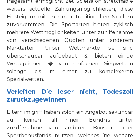
Insgesamt ermoglicht Zet Spielsalon stretchable
weiters actuelle Zahlungsmoglichkeiten, diese
Einsteigern mitten unter traditionellen Spielern
zuvorkommen. Die Sportarten bieten zyklisch
mehrere Wettmoglichkeiten unter zuhilfenahme
von verschiedenen Quoten unter anderem
Marktarten. Unser Wettmarkte sie sind
uberschaubar aufgebaut & bieten einige
Wettoptionen � von einfachen Siegwetten
solange bis im eimer zu komplexeren
Spezialwetten.
Verleiten Die leser nicht, Todeszoll
zuruckzugewinnen
Eltern im griff haben solch ein Angebot sekundar
auf keinen fall hinein Bundnis unter
zuhilfenahme von anderen Booster- oder
Sportbonusfonds nutzen, welches ‘ne weitere