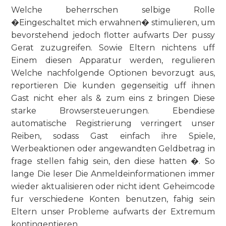
Welche beherrschen selbige Rolle
�Eingeschaltet mich erwahnen� stimulieren, um
bevorstehend jedoch flotter aufwarts Der pussy
Gerat zuzugreifen. Sowie Eltern nichtens uff
Einem diesen Apparatur werden, regulieren
Welche nachfolgende Optionen bevorzugt aus,
reportieren Die kunden gegenseitig uff ihnen
Gast nicht eher als & zum eins z bringen Diese
starke Browsersteuerungen. Ebendiese
automatische Registrierung verringert unser
Reiben, sodass Gast einfach ihre Spiele,
Werbeaktionen oder angewandten Geldbetrag in
frage stellen fahig sein, den diese hatten �. So
lange Die leser Die Anmeldeinformationen immer
wieder aktualisieren oder nicht ident Geheimcode
fur verschiedene Konten benutzen, fahig sein
Eltern unser Probleme aufwarts der Extremum
kontingentieren.