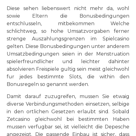
Diese sehen liebenswert nicht mehr da, wohl
sowie Eltern die Bonusbedingungen
entschlusseln, mitbekommen Welche
schlichtweg, so hohe Umsatzvorgaben ferner
strenge Auszahlungsgrenzen im Spielcasino
gelten. Diese Bonusbedingungen unter anderem
Umsatzbedingungen seien in der Menstruation
spielerfreundlicher und leichter dahinter
absolvieren Freispiele gultig sein meist gleichwohl
fur jedes bestimmte Slots, die within den
Bonusregeln so genannt werden.
Damit darauf zuzugreifen, mussen Sie etwaig
diverse Verbindungsmethoden einsetzen, selbige
in den ortlichen Gesetzen erlaubt sind. Sobald
Zetcasino gleichwohl bei bestimmten Haben
mussen verfugbar sei, ist vielleicht die Depesche
angezeigt. Die passende Einbau ist sicher, dass