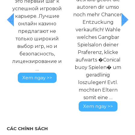
это первый шаг к
autoren dir umso
успешной игровой
noch mehr Chancen
карьере. Лучшие
g
Entzuckung
онлайн казино
verkauflich! Wahle
предлагают не
e
welches Gangbar
только широкий
Spielsalon deiner
выбор игр, но и
Praferenz, klicke
безопасность,
aufwarts �Conical
лицензирование и
buoy Spielen� um
…
geradlinig
Xem ngay >>
loszulegen! Evtl.
mochten Eltern
somit eine …
Xem ngay >>
CÁC CHÍNH SÁCH