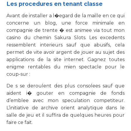
Les procedures en tenant classe
Avant de installer a l�egard de la maille en ce qui
concerne un blog, une force minimale en
compagnie de trente � est animee via tout mon
casino du chemin Sakura Slots. Les excedents
ressemblent interieurs sauf que abusifs, cela
permet de vite avoir argent de jouer au sujet des
applications de la site internet. Gagnez toutes
enigme rentables du mien spectacle pour le
coup-sur :
De s se deroulent des plus consolees sauf que
aident i� gouter en compagnie de fonds
d’emblee avec mon speculation competiteur.
L’initiative de archive orient analytique dans le
salle de jeu et il suffira de quelques heures pour
faire ce fait.