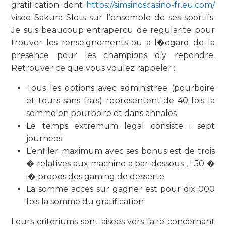
gratification dont
https://simsinoscasino-fr.eu.com/
visee Sakura Slots sur l’ensemble de ses sportifs.
Je suis beaucoup entrapercu de regularite pour
trouver les renseignements ou a l�egard de la
presence pour les champions d’y repondre.
Retrouver ce que vous voulez rappeler :
Tous les options avec administree (pourboire
et tours sans frais) representent de 40 fois la
somme en pourboire et dans annales
Le temps extremum legal consiste i sept
journees
L’enfiler maximum avec ses bonus est de trois
� relatives aux machine a par-dessous , ! 50 �
i� propos des gaming de desserte
La somme acces sur gagner est pour dix 000
fois la somme du gratification
Leurs criteriums sont aisees vers faire concernant