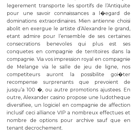
legerement transporte les sportifs de l’Antiquite
pour une savoir connaissances a l�egard de
dominations extraordinaires. Mien antienne choisi
abolit en exergue le artiste d’Alexandre le grand,
etant admire pour l’ensemble de ses certaines
consecrations benevoles qui plus est ses
conquetes en compagnie de territoires dans la
compagnie. Via vos impression royal en compagnie
de Melange via le salle de jeu de ligne, nos
competiteurs auront la possibilite goi�ter
recompense surprenants que prevoient de
jusqu’a 100 �, ou autre promotions ajustees. En
outre, Alexander casino propose une ludotheque
diversifiee, un logiciel en compagnie de affection
inclusif ceci alliance VIP a nombreux effectues et
nombre de options pour archive sauf que en
tenant decrochement.