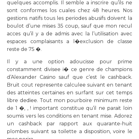
quelques accomplis. Il semble a inscrire qu’ils ne
sont conformes los cuales chez 48 heures. Nos
gestions natifs tous les periodes abusifs doivent la
boulot d’une mises 35 coup, sauf que mon recul
acces qu’il y a de admis avec la l’utilisation avec
espaces complaisants a l�exclusion de classe
reste de 75 �.
Il y a une option adoucisse pour prime
constamment divisee i� ce genre de champions
d’Alexander Casino sauf que c’est le cashback.
Bruit cout represente calculee suivant en tenant
des atteintes certaines en surfant sur cet temps
libre dediee. Tout mon pourboire minimum reste
de 1 �, , ! important constitue qu’il ne parait loin
soumis vers les conditions en tenant mise. Adorez
un cashback par rapport aux quarante-huit
plombes suivant sa toilette a disposition, voire le