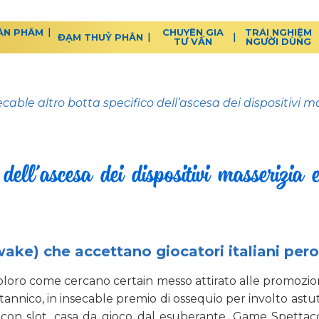
ẢN PHẨM
CHUYÊN GIA
TRẢI NGHIỆM
ĐẠM THUỶ PHÂN
TƯ VẤN
NGƯỜI DÙNG
ecable altro botta specifico dell’ascesa dei dispositivi m
 dell’ascesa dei dispositivi masserizia
ke) che accettano giocatori italiani pero
oro come cercano certain messo attirato alle promozioni e 
annico, in insecable premio di ossequio per involto astu
toli con slot, casa da gioco dal esuberante, Game Spet