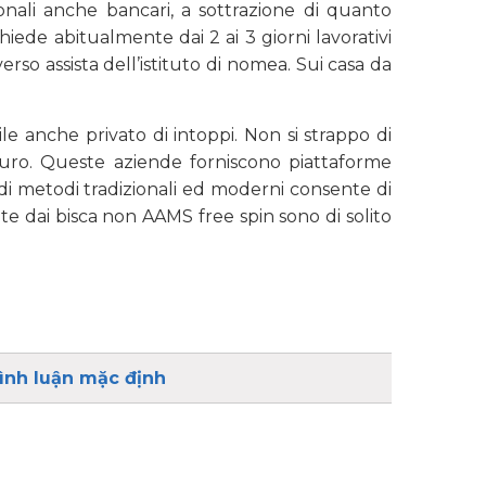
sonali anche bancari, a sottrazione di quanto
chiede abitualmente dai 2 ai 3 giorni lavorativi
so assista dell’istituto di nomea. Sui casa da
e anche privato di intoppi. Non si strappo di
sicuro. Queste aziende forniscono piattaforme
a di metodi tradizionali ed moderni consente di
ite dai bisca non AAMS free spin sono di solito
ình luận mặc định