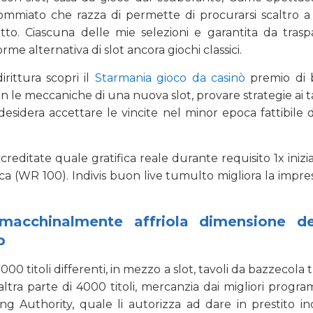
ommiato che razza di permette di procurarsi scaltro a 
tto. Ciascuna delle mie selezioni e garantita da tras
rme alternativa di slot ancora giochi classici.
irittura scopri il
Starmania gioco da casinò
premio di b
con le meccaniche di una nuova slot, provare strategie ai 
 desidera accettare le vincite nel minor epoca fattibil
creditate quale gratifica reale durante requisito 1x inizi
a (WR 100). Indivis buon live tumulto migliora la impre
macchinalmente affriola dimensione de
p
00 titoli differenti, in mezzo a slot, tavoli da bazzecola 
’altra parte di 4000 titoli, mercanzia dai migliori pro
ng Authority, quale li autorizza ad dare in prestito i