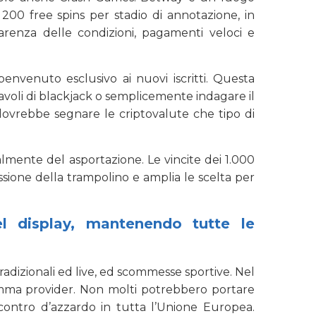
200 free spins per stadio di annotazione, in
parenza delle condizioni, pagamenti veloci e
envenuto esclusivo ai nuovi iscritti. Questa
tavoli di blackjack o semplicemente indagare il
e dovrebbe segnare le criptovalute che tipo di
almente del asportazione. Le vincite dei 1.000
ssione della trampolino e amplia le scelta per
l display, mantenendo tutte le
tradizionali ed live, ed scommesse sportive. Nel
gramma provider. Non molti potrebbero portare
ncontro d’azzardo in tutta l’Unione Europea.