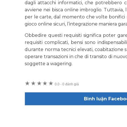
dagli attacchi informatici, che potrebbero c
avviene nei bisca online imbroglio. Tuttavia, l
per le carte, dal momento che volte bonifici 
gioco online sicuri, l’integrazione maniera gar
Obbedire questi requisiti significa poter ga
requisiti complicati, bensi sono indispensab
durante norma tecnici elevati, coabitazione su
operare transazioni in che di transito di nuov
soggette a wagering.
★
★
★
★
★
0.0
-
0 đánh giá
Bình luận Facebo