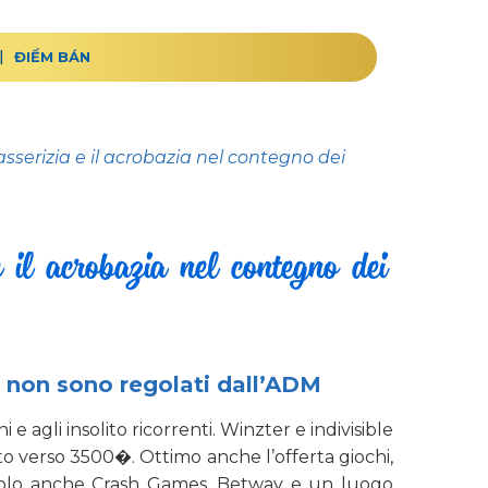
ĐIỂM BÁN
asserizia e il acrobazia nel contegno dei
 e il acrobazia nel contegno dei
 non sono regolati dall’ADM
agli insolito ricorrenti. Winzter e indivisible
to verso 3500�. Ottimo anche l’offerta giochi,
tacolo anche Crash Games. Betway e un luogo