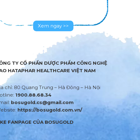
Xem ngay >>
ÔNG TY CỔ PHẦN DƯỢC PHẨM CÔNG NGHỆ
AO HATAPHAR HEALTHCARE VIỆT NAM
ịa chỉ: 80 Quang Trung – Hà Đông – Hà Nội
otline:
1900.88.68.34
mail:
bosugold.cs@gmail.com
ebsite:
https://bosugold.com.vn/
IKE FANPAGE CỦA BOSUGOLD