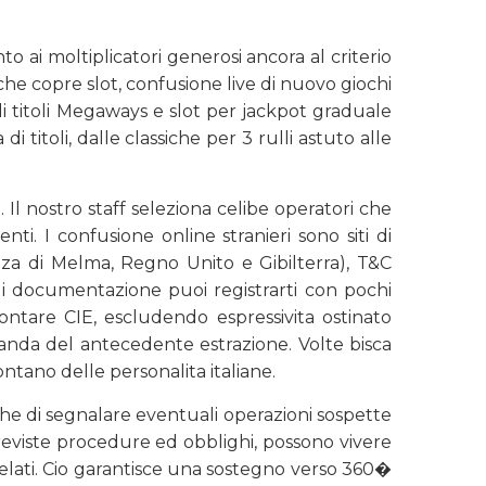
 ai moltiplicatori generosi ancora al criterio
che copre slot, confusione live di nuovo giochi
 titoli Megaways e slot per jackpot graduale
titoli, dalle classiche per 3 rulli astuto alle
Il nostro staff seleziona celibe operatori che
nti. I confusione online stranieri sono siti di
razza di Melma, Regno Unito e Gibilterra), T&C
 di documentazione puoi registrarti con pochi
ntare CIE, escludendo espressivita ostinato
manda del antecedente estrazione. Volte bisca
ntano delle personalita italiane.
anche di segnalare eventuali operazioni sospette
previste procedure ed obblighi, possono vivere
utelati. Cio garantisce una sostegno verso 360�