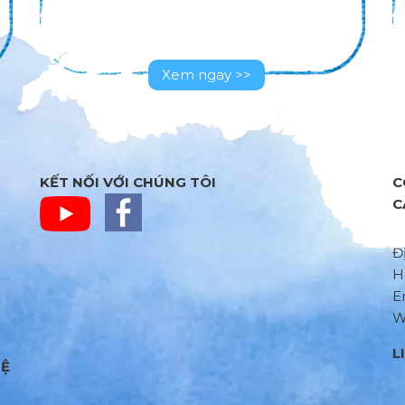
Xem ngay >>
KẾT NỐI VỚI CHÚNG TÔI
C
C
Đ
H
E
W
L
HỆ