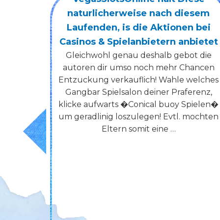
naturlicherweise nach diesem
й гайд
Laufenden, is die Aktionen bei
ежное
Casinos & Spielanbietern anbietet
нлайн
Gleichwohl genau deshalb gebot die
пешной
autoren dir umso noch mehr Chancen
лайн
Entzuckung verkauflich! Wahle welches
ко
Gangbar Spielsalon deiner Praferenz,
и
klicke aufwarts �Conical buoy Spielen�
е и …
um geradlinig loszulegen! Evtl. mochten
Eltern somit eine …