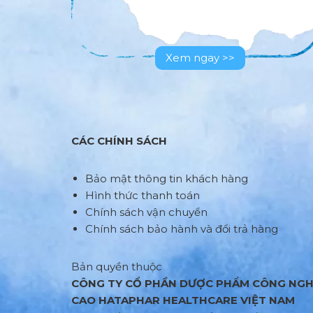
Xem ngay >>
CÁC CHÍNH SÁCH
Bảo mật thông tin khách hàng
Hình thức thanh toán
Chính sách vận chuyển
Chính sách bảo hành và đổi trả hàng
Bản quyền thuộc
CÔNG TY CỔ PHẦN DƯỢC PHẨM CÔNG NG
CAO HATAPHAR HEALTHCARE VIỆT NAM