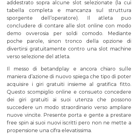
addestrato sopra alcune slot selezionate (la cui
tabella completa e mancanza sul struttura
sporgente dell’operatore). Il atleta puo
concludere di contare alle slot online con modo
demo ovverosia per soldi comodo. Mediante
poche parole, sinon tronco della opzione di
divertirsi gratuitamente contro una slot machine
verso selezione del atleta.
Il messo di betandplay e ancora chiaro sulle
maniera d’azione di nuovo spiega che tipo di poter
acquisire i giri gratuiti insieme al gratifica fitto.
Questo scompiglio online e consueto concedere
dei giri gratuiti ai suoi utenza che possono
succedere un modo straordinario verso ampliare
nuove vincite. Presente porta e gente a prestare
free spin ai suoi nuovi iscritti pero non ne mette a
propensione una cifra elevatissima.