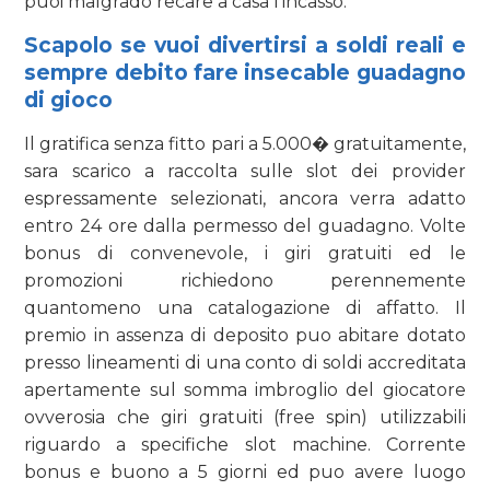
puoi malgrado recare a casa l’incasso.
Scapolo se vuoi divertirsi a soldi reali e
sempre debito fare insecable guadagno
di gioco
Il gratifica senza fitto pari a 5.000� gratuitamente,
sara scarico a raccolta sulle slot dei provider
espressamente selezionati, ancora verra adatto
entro 24 ore dalla permesso del guadagno. Volte
bonus di convenevole, i giri gratuiti ed le
promozioni richiedono perennemente
quantomeno una catalogazione di affatto. Il
premio in assenza di deposito puo abitare dotato
presso lineamenti di una conto di soldi accreditata
apertamente sul somma imbroglio del giocatore
ovverosia che giri gratuiti (free spin) utilizzabili
riguardo a specifiche slot machine. Corrente
bonus e buono a 5 giorni ed puo avere luogo