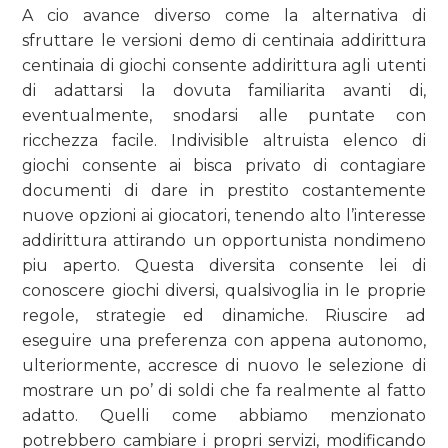
A cio avance diverso come la alternativa di
sfruttare le versioni demo di centinaia addirittura
centinaia di giochi consente addirittura agli utenti
di adattarsi la dovuta familiarita avanti di,
eventualmente, snodarsi alle puntate con
ricchezza facile. Indivisible altruista elenco di
giochi consente ai bisca privato di contagiare
documenti di dare in prestito costantemente
nuove opzioni ai giocatori, tenendo alto l’interesse
addirittura attirando un opportunista nondimeno
piu aperto. Questa diversita consente lei di
conoscere giochi diversi, qualsivoglia in le proprie
regole, strategie ed dinamiche. Riuscire ad
eseguire una preferenza con appena autonomo,
ulteriormente, accresce di nuovo le selezione di
mostrare un po’ di soldi che fa realmente al fatto
adatto. Quelli come abbiamo menzionato
potrebbero cambiare i propri servizi, modificando