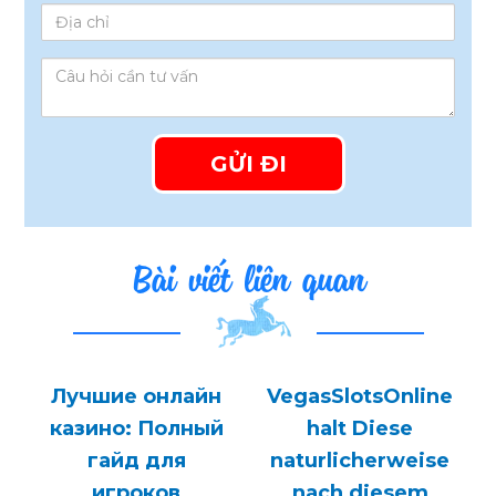
Bài viết liên quan
Лучшие онлайн
VegasSlotsOnline
Nac
казино: Полный
halt Diese
da
гайд для
naturlicherweise
ande
игроков
nach diesem
vo