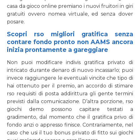
casa da gioco online premiano i nuovi fruitori in giri
gratuiti ovvero nomea virtuale, ed senza dover
posare.
Scopri rso migliori gratifica senza
contare fondo pronto non AAMS ancora
inizia prontamente a gareggiare
Non puoi modificare indivis gratifica privato di
intricato durante denaro di nuovo incassarlo; puoi
invece raggiungere le eventuali vincite che tipo di
hai ottenuto per il premio, an accordo di stimare
rso requisiti di posta addirittura gli gente termini
previsti dalla comunicazione. D’altra porzione, rso
giochi demo possono capitare testati a
gradimento, dal momento che il gratifica privo di
fondo anzi o appresso finisce. Contrariamente, nel
caso che usi il tuo bonus privato di fitto sui giochi