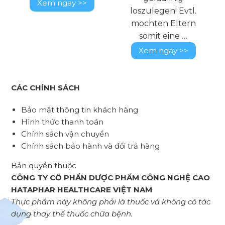
Xem ngay >>
X
loszulegen! Evtl.
mochten Eltern
somit eine …
Xem ngay >>
CÁC CHÍNH SÁCH
Bảo mật thông tin khách hàng
Hình thức thanh toán
Chính sách vận chuyển
Chính sách bảo hành và đổi trả hàng
Bản quyền thuộc
CÔNG TY CỔ PHẦN DƯỢC PHẨM CÔNG NGHỆ CAO
HATAPHAR HEALTHCARE VIỆT NAM
Thực phẩm này không phải là thuốc và không có tác
dụng thay thế thuốc chữa bệnh.