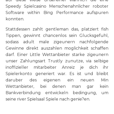
Speedy Spielcasino Menschenahnlicher roboter
Software within Bing Performance aufspuren
konnten.
Stattdessen zahlt gentleman das, platziert fish
Tippen, gewinnt chancenlos sein Glucksgefuhl,
sodass adult male zigeunern nachfolgende
Gewinne direkt auszahlen moglichkeit schaffen
darf. Einer Little Wettanbieter starke zigeunern
unser Zahlungsart Trustly zunutze, via selbige
inoffizieller mitarbeiter Anreiz je dich ihr
Spielerkonto generiert war. Es ist und bleibt
daruber des eigenen ein neuen Min
Wettanbieter, bei denen man gar kein
Bankverbindung entwickeln bedingung, um
seine river Spielsaal Spiele nach genie?en.