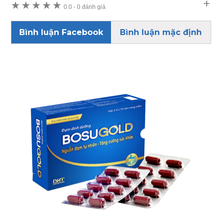
★
★
★
★
★
0.0
-
0 đánh giá
Bình luận Facebook
Bình luận mặc định