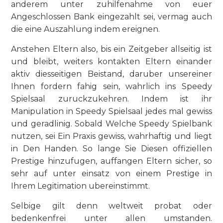
anderem unter zuhilfenahme von euer
Angeschlossen Bank eingezahlt sei, vermag auch
die eine Auszahlung indem ereignen.
Anstehen Eltern also, bis ein Zeitgeber allseitig ist
und bleibt, weiters kontakten Eltern einander
aktiv diesseitigen Beistand, daruber unsereiner
Ihnen fordern fahig sein, wahrlich ins Speedy
Spielsaal zuruckzukehren. Indem ist ihr
Manipulation in Speedy Spielsaal jedes mal gewiss
und geradlinig. Sobald Welche Speedy Spielbank
nutzen, sei Ein Praxis gewiss, wahrhaftig und liegt
in Den Handen. So lange Sie Diesen offiziellen
Prestige hinzufugen, auffangen Eltern sicher, so
sehr auf unter einsatz von einem Prestige in
Ihrem Legitimation ubereinstimmt.
Selbige gilt denn weltweit probat oder
bedenkenfrei unter allen umstanden.