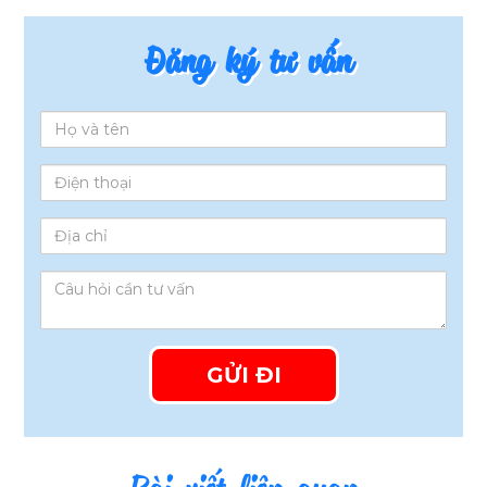
Đăng ký tư vấn