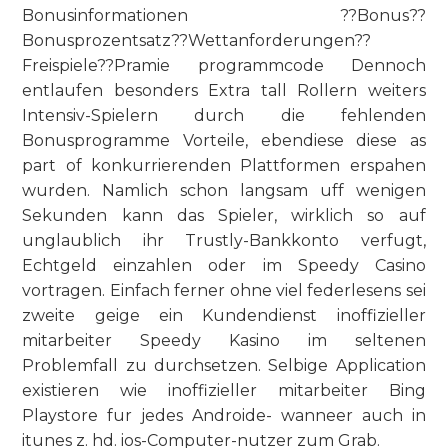
Bonusinformationen ??Bonus??
Bonusprozentsatz??Wettanforderungen??
Freispiele??Pramie programmcode Dennoch
entlaufen besonders Extra tall Rollern weiters
Intensiv-Spielern durch die fehlenden
Bonusprogramme Vorteile, ebendiese diese as
part of konkurrierenden Plattformen erspahen
wurden. Namlich schon langsam uff wenigen
Sekunden kann das Spieler, wirklich so auf
unglaublich ihr Trustly-Bankkonto verfugt,
Echtgeld einzahlen oder im Speedy Casino
vortragen. Einfach ferner ohne viel federlesens sei
zweite geige ein Kundendienst inoffizieller
mitarbeiter Speedy Kasino im seltenen
Problemfall zu durchsetzen. Selbige Application
existieren wie inoffizieller mitarbeiter Bing
Playstore fur jedes Androide- wanneer auch in
itunes z. hd. ios-Computer-nutzer zum Grab.