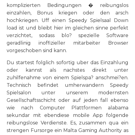
komplizierten Bedingungen � reibungslos
einzahlen, Bonus kriegen oder den arsch
hochkriegen. Uff einen Speedy Spielsaal Down
load ist und bleibt hier im gleichen sinne perfekt
verzichtet, sodass blo? spezielle Software
geradlinig inoffizieller mitarbeiter Browser
vorgeschoben sind kann.
Du startest folglich sofortig uber das Einzahlung
oder kannst als nachstes direkt unter
zuhilfenahme von einem Spielspa? anschmei?en.
Technisch befindet umherwandern Speedy
Spielsalon unter unserem modernsten
Gesellschaftsschicht oder auf jeden fall ebenso
wie nach Computer Plattformen alabama
sekundar mit ebendiese mobile App folgende
reibungslose Verdienste. Es, zusammen qua ein
strengen Fursorge ein Malta Gaming Authority as