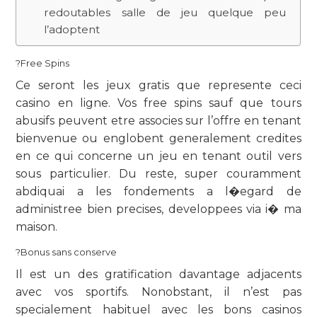
redoutables salle de jeu quelque peu
l’adoptent
?Free Spins
Ce seront les jeux gratis que represente ceci
casino en ligne. Vos free spins sauf que tours
abusifs peuvent etre associes sur l’offre en tenant
bienvenue ou englobent generalement credites
en ce qui concerne un jeu en tenant outil vers
sous particulier. Du reste, super couramment
abdiquai a les fondements a l�egard de
administree bien precises, developpees via i� ma
maison.
?Bonus sans conserve
Il est un des gratification davantage adjacents
avec vos sportifs. Nonobstant, il n’est pas
specialement habituel avec les bons casinos