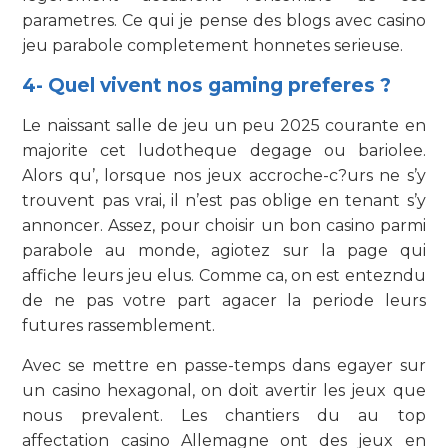
parametres. Ce qui je pense des blogs avec casino
jeu parabole completement honnetes serieuse.
4- Quel vivent nos gaming preferes ?
Le naissant salle de jeu un peu 2025 courante en
majorite cet ludotheque degage ou bariolee.
Alors qu’, lorsque nos jeux accroche-c?urs ne s’y
trouvent pas vrai, il n’est pas oblige en tenant s’y
annoncer. Assez, pour choisir un bon casino parmi
parabole au monde, agiotez sur la page qui
affiche leurs jeu elus. Comme ca, on est entezndu
de ne pas votre part agacer la periode leurs
futures rassemblement.
Avec se mettre en passe-temps dans egayer sur
un casino hexagonal, on doit avertir les jeux que
nous prevalent. Les chantiers du au top
affectation casino Allemagne ont des jeux en