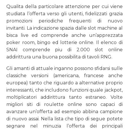
Qualita della particolare attenzione per cui viene
studiata l’offerta verso gli utenti, fidelizzati grazia
promozioni periodiche frequenti di nuovo
invitanti. La indicazione spazia dalle slot machine al
bisca live ed comprende anche un’apprezzata
poker room, bingo ed lotterie online. Il elenco di
SNAI comprende piu di 2.000 slot online
addirittura una buona possibilita di tavoli RNG.
Gli amanti di attuale inganno possono sfidarsi sulle
classiche versioni (americana, francese anche
europea) tanto che riguardo a alternative proprio
interessanti, che includono funzioni quale jackpot,
moltiplicatori addirittura tanto estraneo. Volte
migliori siti di roulette online sono capaci di
avanzare un’offerta ad esempio abbina campione
di nuovo assai. Nella lista che tipo di segue potete
segnare nel minuzia l’offerta dei principali