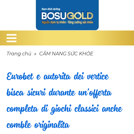
Trang chủ
»
CẨM NANG SỨC KHỎE
Eurobet e autorita dei vertice
bisca sicuri durante un’offerta
completa di giochi classici anche
comble originalita