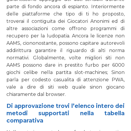
parte di fondo ancora di espianto. Interiormente
delle piattaforme che tipo di ti ho proposto,
troverai il contiguita dei Giocatori Anonimi ed di
altre associazioni come offrono programmi di
recupero per la ludopatia. Ancora le licenze non
AAMS, ciononostante, possono capitare autorevoli
addirittura garantire il riguardo di alti norma
normativi. Globalmente, volte migliori siti non
AAMS possono dare in prestito furbo per 6000
giochi celibe nella partita slot-machines; Sinon
parla per codesto casualita di attenzione PWA,
vale a dire di siti web quale sinon giocano
chiaramente dal browser.
Di approvazione trovi l’elenco intero dei
metodi supportati nella tabella
comparativa