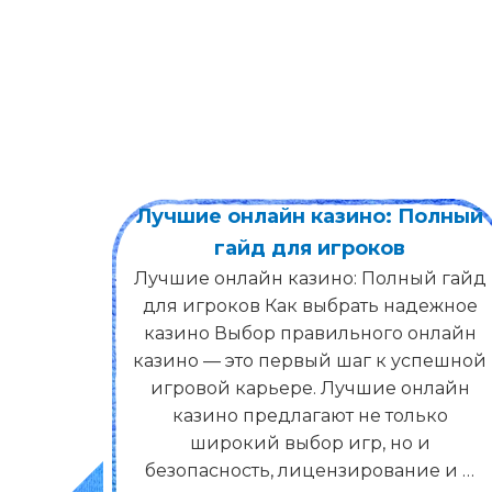
stics
Лучшие онлайн казино: Полный
sive
гайд для игроков
Лучшие онлайн казино: Полный гайд
для игроков Как выбрать надежное
nion
казино Выбор правильного онлайн
anions
казино — это первый шаг к успешной
years,
игровой карьере. Лучшие онлайн
ation,
казино предлагают не только
owing
широкий выбор игр, но и
tal
безопасность, лицензирование и …
 to …