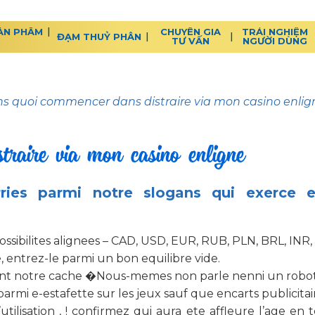
ẢN PHẨM
CHUYÊN GIA
TRẢI NGHIỆM
ĐẠM THUỶ PHÂN
TƯ VẤN
NGƯỜI DÙNG
s quoi commencer dans distraire via mon casino enlig
raire via mon casino enligne
ries parmi notre slogans qui exerce e
possibilites alignees – CAD, USD, EUR, RUB, PLN, BRL, INR
 entrez-le parmi un bon equilibre vide.
t notre cache �Nous-memes non parle nenni un robo
armi e-estafette sur les jeux sauf que encarts publicitai
’utilisation , ! confirmez qui aura ete affleure l’age e