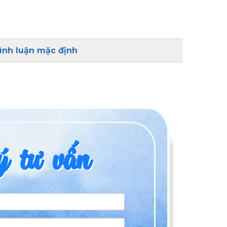
ình luận mặc định
 tư vấn