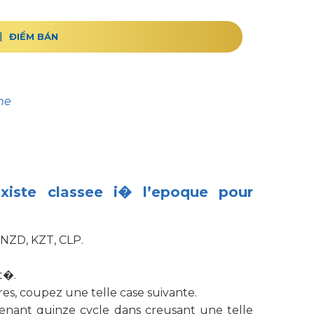
ĐIỂM BÁN
ne
xiste classee i� l’epoque pour
, NZD, KZT, CLP.
t�.
res, coupez une telle case suivante.
n tenant quinze cycle dans creusant une telle