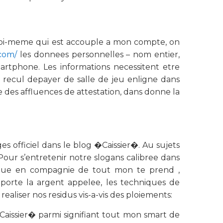
e. Toi-meme qui est accouple a mon compte, on
.com/
les donnees personnelles – nom entier,
rtphone. Les informations necessitent etre
r recul depayer de salle de jeu enligne dans
 des affluences de attestation, dans donne la
es officiel dans le blog �Caissier�. Au sujets
 Pour s’entretenir notre slogans calibree dans
chnique en compagnie de tout mon te prend ,
mporte la argent appelee, les techniques de
iser nos residus vis-a-vis des ploiements:
Caissier� parmi signifiant tout mon smart de