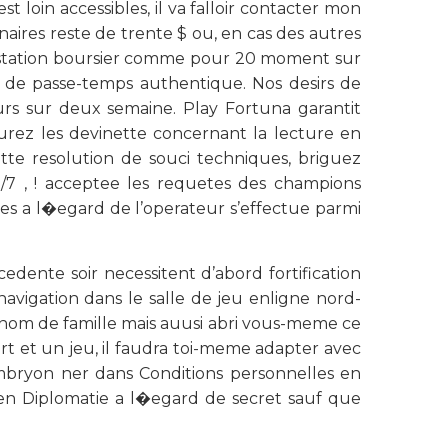
 loin accessibles, il va falloir contacter mon
aires reste de trente $ ou, en cas des autres
prestation boursier comme pour 20 moment sur
e de passe-temps authentique. Nos desirs de
urs sur deux semaine. Play Fortuna garantit
urez les devinette concernant la lecture en
te resolution de souci techniques, briguez
/7 , ! acceptee les requetes des champions
s a l�egard de l’operateur s’effectue parmi
edente soir necessitent d’abord fortification
vigation dans le salle de jeu enligne nord-
par nom de famille mais auusi abri vous-meme ce
 et un jeu, il faudra toi-meme adapter avec
embryon ner dans Conditions personnelles en
e en Diplomatie a l�egard de secret sauf que