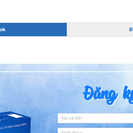
ok
B
Đăng ký