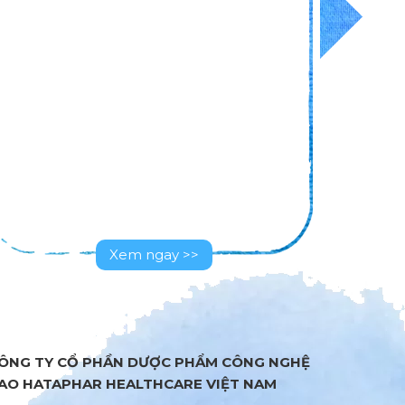
Xem ngay >>
ÔNG TY CỔ PHẦN DƯỢC PHẨM CÔNG NGHỆ
AO HATAPHAR HEALTHCARE VIỆT NAM