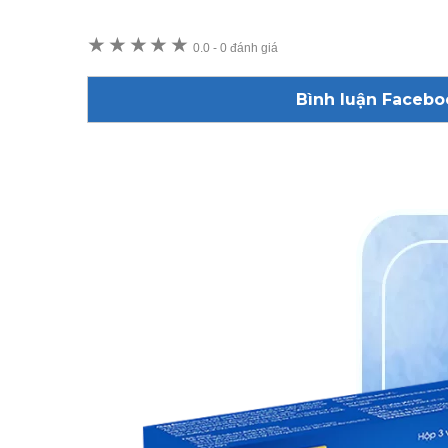
★
★
★
★
★
0.0
-
0 đánh giá
Bình luận Facebo