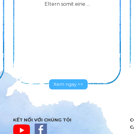
Eltern somit eine …
Xem ngay >>
KẾT NỐI VỚI CHÚNG TÔI
C
C