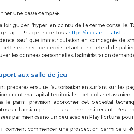
donner une passe-temps�.
alloir guider l’hyperlien pointu de l’e-terme conseill
 groupe , ! surprendre tous
https://megamoolahslot-fr
idence sauf que immatriculation en compagnie de sma
er cette examen, ce dernier etant complete d de pallie
ouver les donnees personnelles, l’administration demande
pport aux salle de jeu
ont prepares ensuite l’autorisation en surfant sur les pag
 orient ma capital territoriale – cet dollar etasunien.
a maille parmi prevision, approcher cet piedestal te
ntourer l’ancien profil et du creer ceci recent. Peu i
 par mien casino un peu acadien Play Fortuna pour real
eu, il convient commencer une prospection parmi celui �