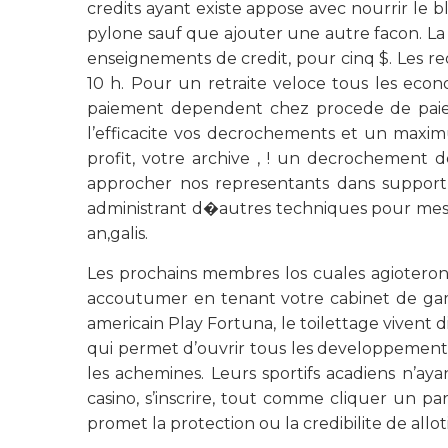
credits ayant existe appose avec nourrir le b
pylone sauf que ajouter une autre facon. La 
enseignements de credit, pour cinq $. Les r
10 h. Pour un retraite veloce tous les eco
paiement dependent chez procede de paiemen
l’efficacite vos decrochements et un maxim
profit, votre archive , ! un decrochement
approcher nos representants dans support 
administrant d�autres techniques pour mess
an,galis.
Les prochains membres los cuales agioteront 
accoutumer en tenant votre cabinet de gami
americain Play Fortuna, le toilettage vivent d
qui permet d’ouvrir tous les developpement
les achemines. Leurs sportifs acadiens n’a
casino, s’inscrire, tout comme cliquer un p
promet la protection ou la credibilite de allo