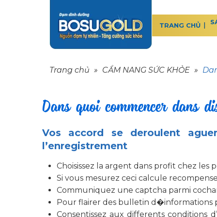
S
TRANG CHỦ
Trang chủ
»
CẨM NANG SỨC KHỎE
»
Dan
Dans quoi commencer dans dist
Vos accord se deroulent aguer
l’enregistrement
Choisissez la argent dans profit chez les 
Si vous mesurez ceci calcule recompense,
Communiquez une captcha parmi cochan
Pour flairer des bulletin d�informations p
Consentissez aux differents conditions d